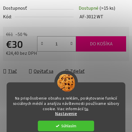
Dostupnosť
Dostupné
(>15 ks)
Kód:
AF-3012 WT
€61
–50 %
€30
DO KOŠÍKA
€24,40 bez DPH
Jednotková cena:
Tlač
Opýtať sa
Zdieľať
Na prispôsobenie obsahu a reklám, poskytovanie funkcií
sociálnych médií a analýzu návštevnosti používame súbory
cookie. Viac informácií
tu
.
Nastavenie
Súhlasím