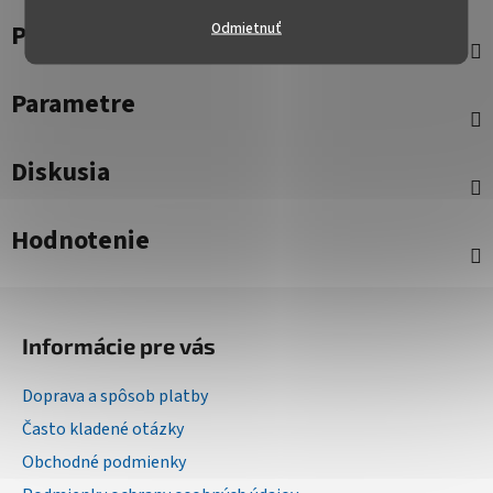
Popis
Odmietnuť
Parametre
Diskusia
Hodnotenie
Z
á
Informácie pre vás
p
ä
Doprava a spôsob platby
t
Často kladené otázky
i
Obchodné podmienky
e