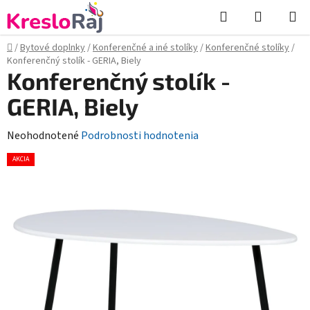
Prejsť
Hľadať
NÁKUP
na
KOŠÍK
obsah
Domov
/
Bytové doplnky
/
Konferenčné a iné stolíky
/
Konferenčné stolíky
/
Konferenčný stolík - GERIA, Biely
Konferenčný stolík -
GERIA, Biely
Priemerné
Neohodnotené
Podrobnosti hodnotenia
hodnotenie
AKCIA
produktu
je
0,0
z
5
hviezdičiek.