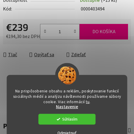
Dostupnosť
Dostupné
(>15 ks)
Kód:
0000403494
€239
DO KOŠÍKA
€194,30 bez DPH
Jednotková cena:
Tlač
Opýtať sa
Zdieľať
Na prispôsobenie obsahu a reklám, poskytovanie funkcií
sociálnych médií a analýzu návštevnosti používame súbory
cookie. Viac informácií
tu
.
Nastavenie
Súhlasím
Popis
Odmietnuť