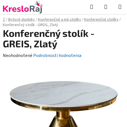
Prejsť
Hľadať
NÁKUP
na
KOŠÍK
obsah
Domov
/
Bytové doplnky
/
Konferenčné a iné stolíky
/
Konferenčné stolíky
/
Konferenčný stolík - GREIS, Zlatý
Konferenčný stolík -
GREIS, Zlatý
Priemerné
Neohodnotené
Podrobnosti hodnotenia
hodnotenie
produktu
je
0,0
z
5
hviezdičiek.