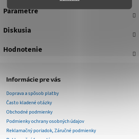
Parametre
Diskusia
Hodnotenie
Z
á
Informácie pre vás
p
ä
Doprava a spôsob platby
t
Často kladené otázky
i
Obchodné podmienky
e
Podmienky ochrany osobných údajov
Reklamačný poriadok, Záručné podmienky