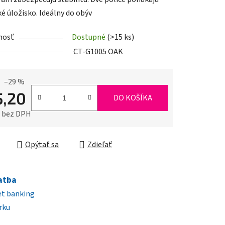
ké úložisko. Ideálny do obýv
nosť
Dostupné
(>15 ks)
iek.
CT-G1005 OAK
–29 %
5,20
DO KOŠÍKA
0 bez DPH
ková cena:
Opýtať sa
Zdieľať
atba
et banking
rku