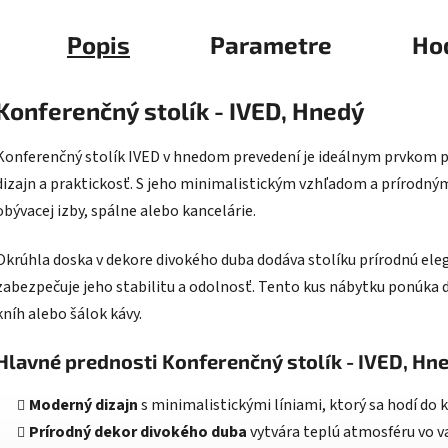
Popis
Parametre
Ho
Konferenčný stolík - IVED, Hnedý
Konferenčný stolík IVED v hnedom prevedení je ideálnym prvkom pr
dizajn a praktickosť. S jeho minimalistickým vzhľadom a prírodn
obývacej izby, spálne alebo kancelárie.
Okrúhla doska v dekore divokého duba dodáva stolíku prírodnú ele
zabezpečuje jeho stabilitu a odolnosť. Tento kus nábytku ponúka d
kníh alebo šálok kávy.
Hlavné prednosti Konferenčný stolík - IVED, Hn
Moderný dizajn
s minimalistickými líniami, ktorý sa hodí do 
Prírodný dekor divokého duba
vytvára teplú atmosféru vo 