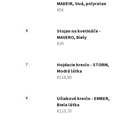
MADEIR, Sivá, polyratan
€56
Stojan na kvetináče -
MAVERO, Biely
€29
Hojdacie kreslo - STORM,
Modrá látka
€118,80
Ušiakové kreslo - EMBER,
Biela látka
€110,70