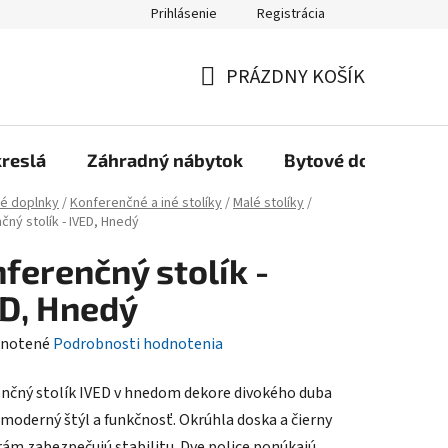
Prihlásenie
Registrácia
Reklamačný poriadok, Záručné podmienky
Reklamačný formulár
PRÁZDNY KOŠÍK
NÁKUPNÝ
KOŠÍK
kreslá
Záhradný nábytok
Bytové doplnky
é doplnky
/
Konferenčné a iné stolíky
/
Malé stolíky
/
čný stolík - IVED, Hnedý
ferenčný stolík -
D, Hnedý
rné
notené
Podrobnosti hodnotenia
enie
nčný stolík IVED v hnedom dekore divokého duba
tu
 moderný štýl a funkčnosť. Okrúhla doska a čierny
rám zabezpečujú stabilitu. Dve police ponúkajú