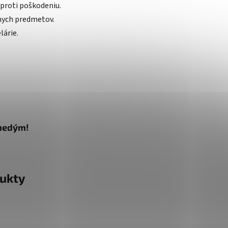
proti poškodeniu.
nych predmetov.
lárie.
Hnedým!
ukty