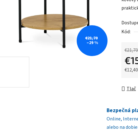
0,0
praktic
z
5
Dostup
hviezdič
Kód:
€21,70
–29 %
€21,70
€1
€12,4
Jednot
Tlač
Bezpečná pl
Online, Intern
alebo na dobie