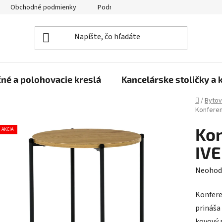
Obchodné podmienky
Podmienky ochrany osobných údajov
né a polohovacie kreslá
Kancelárske stoličky a 
Domov
/
Bytov
Konferen
Kon
AKCIA
IVE
Prieme
Neohod
hodnot
Konfere
produk
prináša
je
kovový 