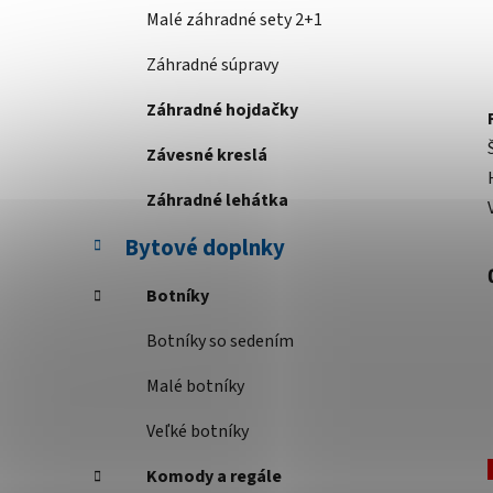
Malé záhradné sety 2+1
Záhradné súpravy
Záhradné hojdačky
Závesné kreslá
Záhradné lehátka
Bytové doplnky
Botníky
Botníky so sedením
Malé botníky
Veľké botníky
Komody a regále