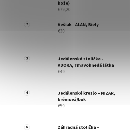
kože)
€79,20
Vešiak - ALAN, Biely
€30
Jedálenská stolička -
ADORA, Tmavohnedá látka
€49
Jedálenské kreslo – NIZAR,
krémová/buk
€59
Záhradná stolička –