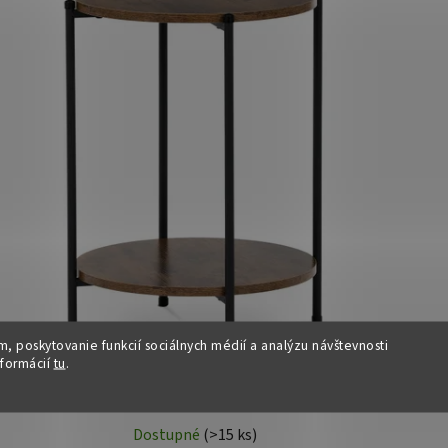
, poskytovanie funkcií sociálnych médií a analýzu návštevnosti
nformácií
tu
.
Konferenčný stolík - IVED, OLW
Dostupné
(>15 ks)