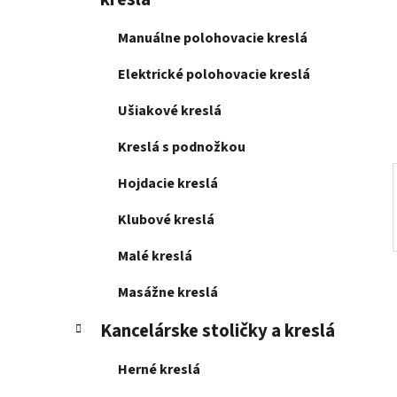
e
l
Manuálne polohovacie kreslá
Elektrické polohovacie kreslá
Ušiakové kreslá
Kreslá s podnožkou
Hojdacie kreslá
Klubové kreslá
Malé kreslá
Masážne kreslá
Kancelárske stoličky a kreslá
Herné kreslá