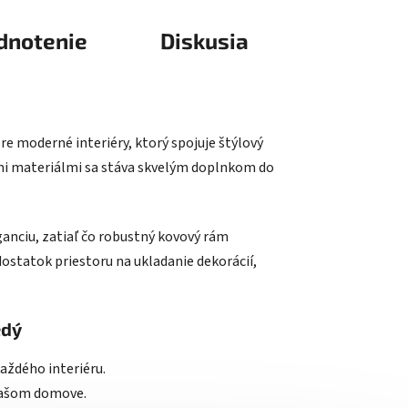
dnotenie
Diskusia
e moderné interiéry, ktorý spojuje štýlový
ými materiálmi sa stáva skvelým doplnkom do
ganciu, zatiaľ čo robustný kovový rám
ostatok priestoru na ukladanie dekorácií,
edý
každého interiéru.
vašom domove.