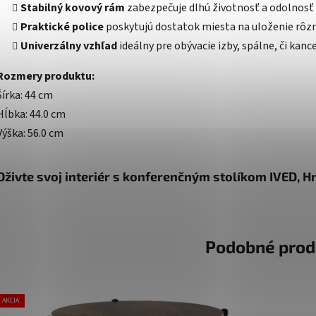
Stabilný kovový rám
zabezpečuje dlhú životnosť a odolnosť 
Praktické police
poskytujú dostatok miesta na uloženie rôz
Univerzálny vzhľad
ideálny pre obývacie izby, spálne, či kance
Rozmery produktu:
Šírka: 44 cm
Hĺbka: 44.0 cm
Výška: 56.0 cm
Oživte svoj interiér s konferenčným stolíkom IVED, 
Podobné prod
AKCIA