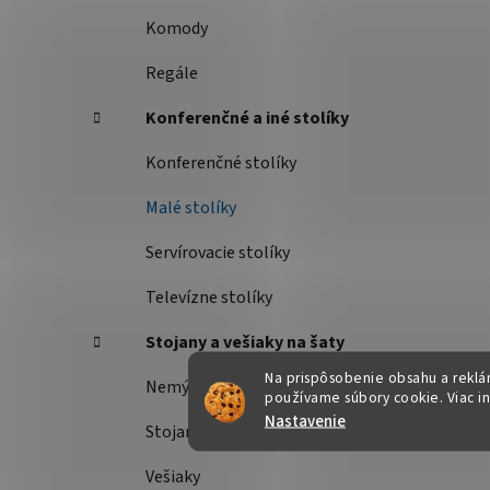
Komody
Regále
Konferenčné a iné stolíky
Konferenčné stolíky
Malé stolíky
Servírovacie stolíky
Televízne stolíky
Stojany a vešiaky na šaty
Na prispôsobenie obsahu a reklám
Nemý sluha
používame súbory cookie. Viac i
Nastavenie
Stojany na šaty
Vešiaky