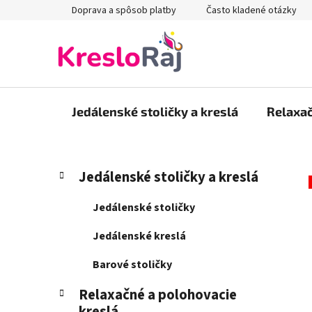
Prejsť
Doprava a spôsob platby
Často kladené otázky
na
obsah
Jedálenské stoličky a kreslá
Relaxač
B
K
Preskočiť
Jedálenské stoličky a kreslá
a
kategórie
o
t
č
Jedálenské stoličky
e
n
g
Jedálenské kreslá
ý
ó
p
r
Barové stoličky
i
a
e
Relaxačné a polohovacie
n
kreslá