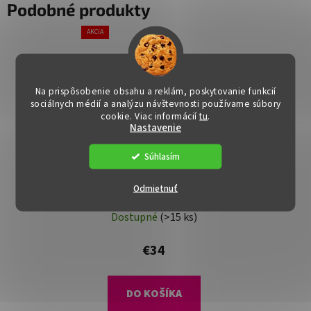
Podobné produkty
AKCIA
Na prispôsobenie obsahu a reklám, poskytovanie funkcií
sociálnych médií a analýzu návštevnosti používame súbory
cookie. Viac informácií
tu
.
Nastavenie
Súhlasím
Konferenčný stolík -
Odmietnuť
LARON, Wot
Dostupné
(>15 ks)
€34
DO KOŠÍKA