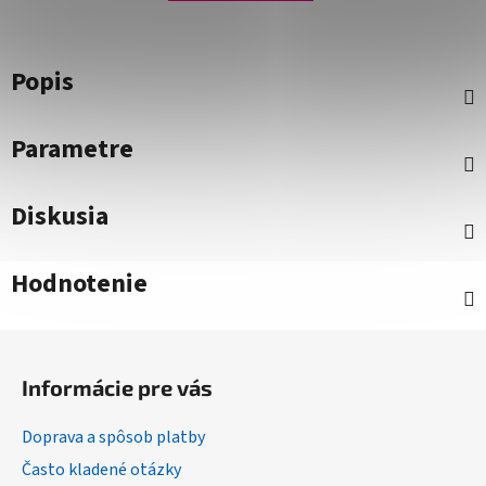
Popis
Parametre
Diskusia
Hodnotenie
Z
á
Informácie pre vás
p
ä
Doprava a spôsob platby
t
Často kladené otázky
i