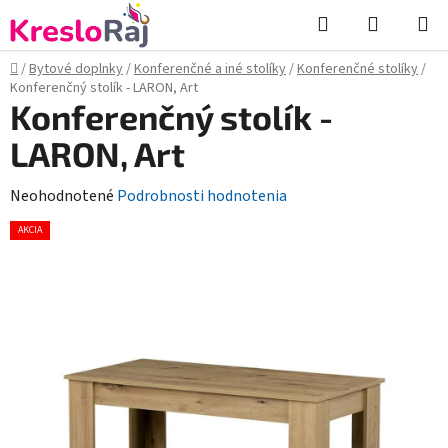
Prejsť
Hľadať
NÁKUP
na
KOŠÍK
obsah
Domov
/
Bytové doplnky
/
Konferenčné a iné stolíky
/
Konferenčné stolíky
/
Konferenčný stolík - LARON, Art
Konferenčný stolík -
LARON, Art
Priemerné
Neohodnotené
Podrobnosti hodnotenia
hodnotenie
AKCIA
produktu
je
0,0
z
5
hviezdičiek.