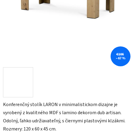
€106
–67 %
Konferenčný stolík LARON v minimalistickom dizajne je
vyrobený z kvalitného MDF s lamino dekorom dub artisan.
Odolný, ľahko udržiavateľný, s čiernymi plastovými klzákmi.
Rozmery: 120 x 60 x 45 cm.