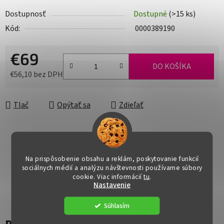
Dostupnosť
Dostupné
(>15 ks)
Kód:
0000389190
€69
DO KOŠÍKA
€56,10 bez DPH
Jednotková cena:
Tlač
Opýtať sa
Zdieľať
Na prispôsobenie obsahu a reklám, poskytovanie funkcií
sociálnych médií a analýzu návštevnosti používame súbory
cookie. Viac informácií
tu
.
Nastavenie
Súhlasím