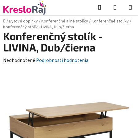
Prejsť
Hľadať
NÁKUP
na
KOŠÍK
obsah
Domov
/
Bytové doplnky
/
Konferenčné a iné stolíky
/
Konferenčné stolíky
/
Konferenčný stolík - LIVINA, Dub/čierna
Konferenčný stolík -
LIVINA, Dub/čierna
Priemerné
Neohodnotené
Podrobnosti hodnotenia
hodnotenie
produktu
je
0,0
z
5
hviezdičiek.