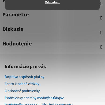
Popis
Odmietnuť
Parametre
Diskusia
Hodnotenie
Z
á
Informácie pre vás
p
ä
Doprava a spôsob platby
t
Často kladené otázky
i
Obchodné podmienky
e
Podmienky ochrany osobných údajov