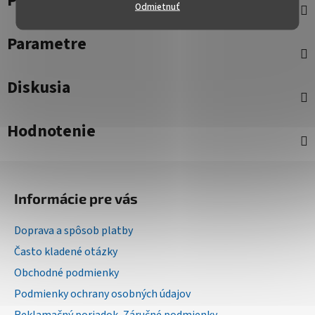
Popis
Odmietnuť
Parametre
Diskusia
Hodnotenie
Z
á
Informácie pre vás
p
ä
Doprava a spôsob platby
t
Často kladené otázky
i
Obchodné podmienky
e
Podmienky ochrany osobných údajov