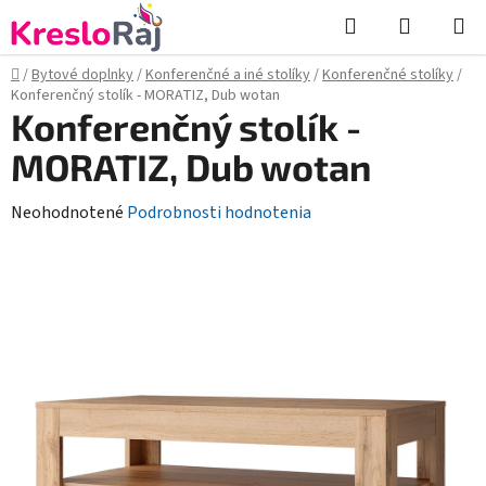
Prejsť
Hľadať
NÁKUP
na
KOŠÍK
obsah
Domov
/
Bytové doplnky
/
Konferenčné a iné stolíky
/
Konferenčné stolíky
/
Konferenčný stolík - MORATIZ, Dub wotan
Konferenčný stolík -
MORATIZ, Dub wotan
Priemerné
Neohodnotené
Podrobnosti hodnotenia
hodnotenie
produktu
je
0,0
z
5
hviezdičiek.