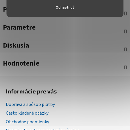
Popis
Odmietnuť
Parametre
Diskusia
Hodnotenie
Z
á
Informácie pre vás
p
ä
Doprava a spôsob platby
t
Často kladené otázky
i
Obchodné podmienky
e