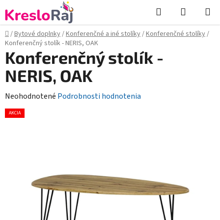
Prejsť
Hľadať
NÁKUP
na
KOŠÍK
obsah
Domov
/
Bytové doplnky
/
Konferenčné a iné stolíky
/
Konferenčné stolíky
/
Konferenčný stolík - NERIS, OAK
Konferenčný stolík -
NERIS, OAK
Priemerné
Neohodnotené
Podrobnosti hodnotenia
hodnotenie
AKCIA
produktu
je
0,0
z
5
hviezdičiek.