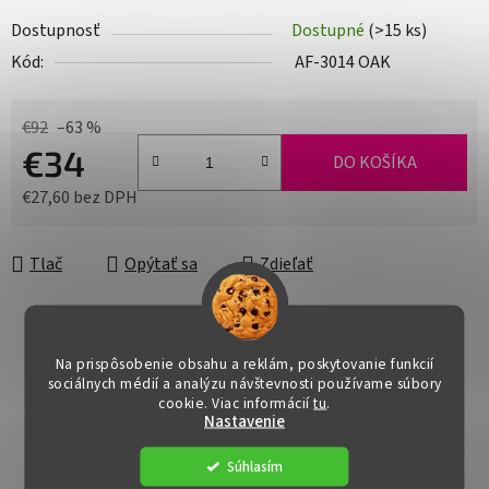
Dostupnosť
Dostupné
(>15 ks)
Kód:
AF-3014 OAK
€92
–63 %
€34
DO KOŠÍKA
€27,60 bez DPH
Jednotková cena:
Tlač
Opýtať sa
Zdieľať
Na prispôsobenie obsahu a reklám, poskytovanie funkcií
sociálnych médií a analýzu návštevnosti používame súbory
cookie. Viac informácií
tu
.
Nastavenie
Súhlasím