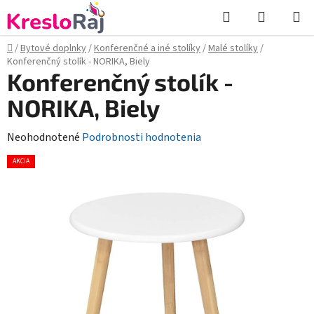
Prejsť
Hľadať
NÁKUP
na
KOŠÍK
obsah
Domov
/
Bytové doplnky
/
Konferenčné a iné stolíky
/
Malé stolíky
/
Konferenčný stolík - NORIKA, Biely
Konferenčný stolík -
NORIKA, Biely
Priemerné
Neohodnotené
Podrobnosti hodnotenia
hodnotenie
AKCIA
produktu
je
0,0
z
5
hviezdičiek.