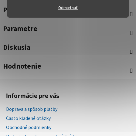
Popis
Odmietnuť
Parametre
Diskusia
Hodnotenie
Z
á
Informácie pre vás
p
ä
Doprava a spôsob platby
t
Často kladené otázky
i
Obchodné podmienky
e