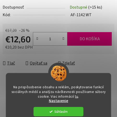
Dostupnosť
Dostupné
(>15 ks)
Kód:
AF-1142 WT
€17,20
–26 %
€12,60
DO KOŠÍKA
€10,20 bez DPH
Jednotková cena:
Tlač
Opýtať sa
Zdieľať
Na prispôsobenie obsahu a reklám, poskytovanie funkcií
sociálnych médií a analýzu návštevnosti používame súbory
cookie. Viac informácií
tu
.
Nastavenie
Súhlasím