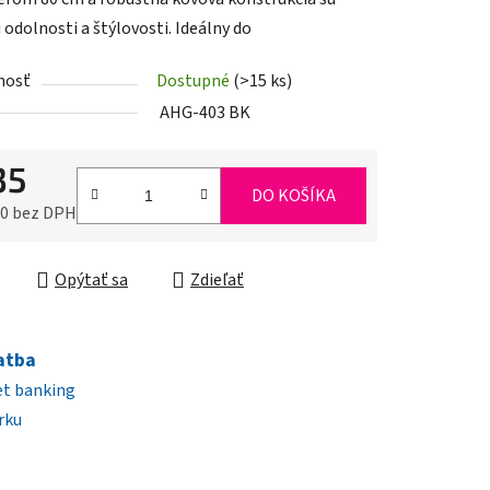
 odolnosti a štýlovosti. Ideálny do
nosť
Dostupné
(>15 ks)
iek.
AHG-403 BK
35
DO KOŠÍKA
80 bez DPH
ková cena:
Opýtať sa
Zdieľať
atba
et banking
rku