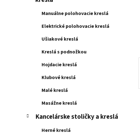
e
l
Manuálne polohovacie kreslá
Elektrické polohovacie kreslá
Ušiakové kreslá
Kreslá s podnožkou
Hojdacie kreslá
Klubové kreslá
Malé kreslá
Masážne kreslá
Kancelárske stoličky a kreslá
Herné kreslá