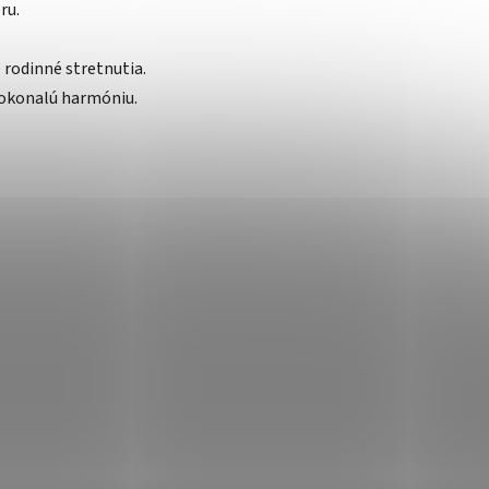
ru.
 rodinné stretnutia.
okonalú harmóniu.