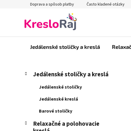
Prejsť
Doprava a spôsob platby
Často kladené otázky
na
obsah
Jedálenské stoličky a kreslá
Relaxač
B
K
Preskočiť
Jedálenské stoličky a kreslá
a
kategórie
o
t
č
Jedálenské stoličky
e
n
g
Jedálenské kreslá
ý
ó
p
r
Barové stoličky
i
a
e
Relaxačné a polohovacie
n
kreslá