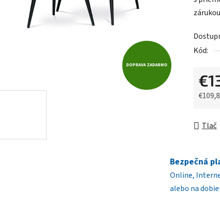
0,0
zárukou
z
5
Dostup
hviezdič
Kód:
DOPRAVA ZADARMO
€1
€109,
Jednot
Tlač
Bezpečná pl
Online, Intern
alebo na dobie