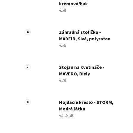
krémová/buk
€59
Záhradná stolička –
MADEIR, Sivá, polyratan
€56
Stojan na kvetináče -
MAVERO, Biely
€29
Hojdacie kreslo - STORM,
Modrá látka
€118,80