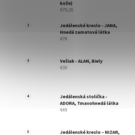
kože)
€79,20
Jedálenské kreslo - JANA,
Hnedá zamatová látka
€78
Vešiak - ALAN, Biely
€30
Jedálenská stolička -
ADORA, Tmavohnedá látka
€49
Jedálenské kreslo – NIZAR,