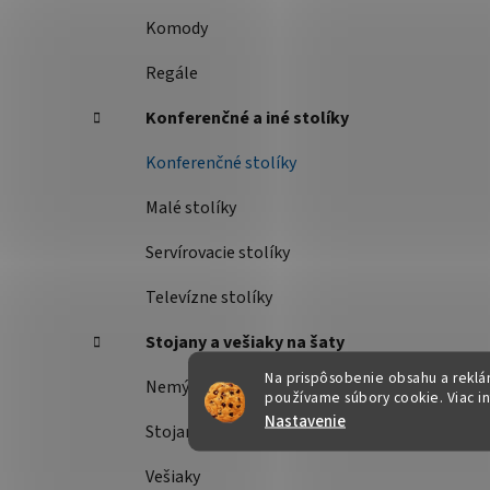
Komody
Regále
Konferenčné a iné stolíky
Konferenčné stolíky
Malé stolíky
Servírovacie stolíky
Televízne stolíky
Stojany a vešiaky na šaty
Na prispôsobenie obsahu a reklám
Nemý sluha
používame súbory cookie. Viac i
Nastavenie
Stojany na šaty
Vešiaky