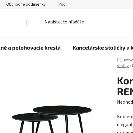
Obchodné podmienky
Podmienky ochrany osobných údajov
né a polohovacie kreslá
Kancelárske stoličky a 
Domov
/
Bytov
stolíky
/
Kon
REN
Prieme
Neohod
hodnot
Konfere
produk
elegant
je
s priem