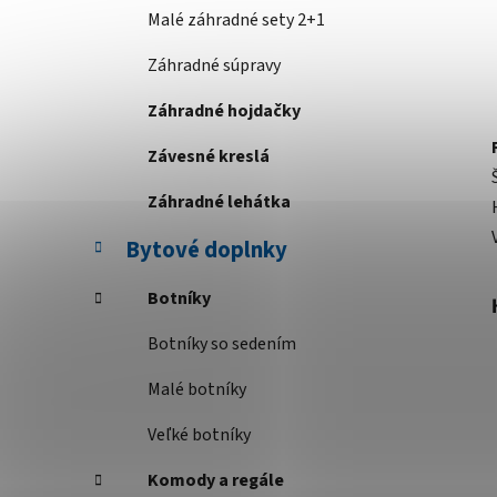
Malé záhradné sety 2+1
Záhradné súpravy
Záhradné hojdačky
Závesné kreslá
Záhradné lehátka
Bytové doplnky
Botníky
Botníky so sedením
Malé botníky
Veľké botníky
Komody a regále