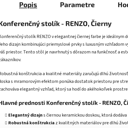
Popis
Parametre
Ho
Konferenčný stolík - RENZO, Čierny
Konferenčný stolík RENZO v elegantnej čiernej farbe je ideálnym
Jeho dizajn kombinujúci priemyslové prvky s luxusným vzhľadom v
váš priestor. Tento stôl je navrhnutý s dôrazom na funkčnosť a est
zákazníkov.
Robustná konštrukcia a kvalitné materiály zaručujú dlhú životnos
doska s mramorovým efektom ponúka dostatok priestoru pre stret
zachováva elegantný vzhľad, ktorý sa hodí do akéhokoľvek prostre
Hlavné prednosti Konferenčný stolík - RENZO, Č
Elegantný dizajn
s čiernou keramickou doskou, ktorá dodáva 
Robustná konštrukcia
z kvalitných materiálov pre dlhú živo