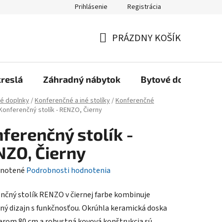
Prihlásenie
Registrácia
Reklamačný poriadok, Záručné podmienky
Reklamačný formulár
PRÁZDNY KOŠÍK
NÁKUPNÝ
KOŠÍK
kreslá
Záhradný nábytok
Bytové doplnky
é doplnky
/
Konferenčné a iné stolíky
/
Konferenčné
Konferenčný stolík - RENZO, Čierny
ferenčný stolík -
ZO, Čierny
rné
notené
Podrobnosti hodnotenia
enie
nčný stolík RENZO v čiernej farbe kombinuje
tu
ný dizajn s funkčnosťou. Okrúhla keramická doska
erom 80 cm a robustná kovová konštrukcia sú