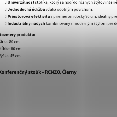
Univerzálnosť
stolíka, ktorý sa hodí do rôznych štýlov interié
Jednoduchá údržba
vďaka odolným povrchom.
Priestorová efektivita
s priemerom dosky 80 cm, ideálny pre
Industriálny nádych
kombinovaný s moderným štýlom pre d
Rozmery produktu:
Šírka: 80 cm
Hĺbka: 80 cm
Výška: 45 cm
Konferenčný stolík - RENZO, Čierny