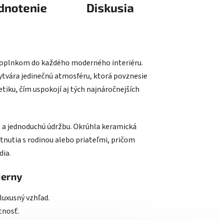
dnotenie
Diskusia
 doplnkom do každého moderného interiéru.
ytvára jedinečnú atmosféru, ktorá povznesie
etiku, čím uspokojí aj tých najnáročnejších
ť a jednoduchú údržbu. Okrúhla keramická
nutia s rodinou alebo priateľmi, pričom
dia.
ierny
luxusný vzhľad.
tnosť.