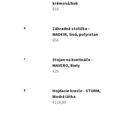
krémová/buk
€59
Záhradná stolička –
MADEIR, Sivá, polyratan
€56
Stojan na kvetináče -
MAVERO, Biely
€29
Hojdacie kreslo - STORM,
Modrá látka
€118,80