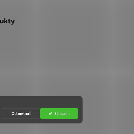
ukty
Odmietnuť
Súhlasím