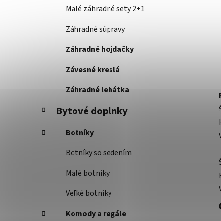
Malé záhradné sety 2+1
Záhradné súpravy
Záhradné hojdačky
Závesné kreslá
Záhradné lehátka
Bytové doplnky
Botníky
Botníky so sedením
Malé botníky
Veľké botníky
Komody a regále