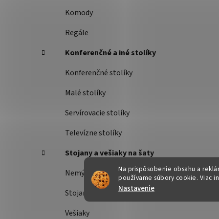
Komody
Regále
Konferenčné a iné stolíky
Konferenčné stolíky
Malé stolíky
Servírovacie stolíky
Televízne stolíky
Stojany a vešiaky na šaty
Na prispôsobenie obsahu a reklám
Nemý sluha
používame súbory cookie. Viac i
Nastavenie
Stojany na šaty
Vešiaky