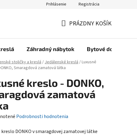
Prihlásenie
Registrácia
Reklamačný poriadok, Záručné podmienky
Reklamačný formulár
PRÁZDNY KOŠÍK
NÁKUPNÝ
KOŠÍK
kreslá
Záhradný nábytok
Bytové doplnky
enské stoličky a kreslá
/
Jedálenské kreslá
/
Luxusné
 DONKO, Smaragdová zamatová látka
usné kreslo - DONKO,
aragdová zamatová
ka
rné
notené
Podrobnosti hodnotenia
enie
 kreslo DONKO v smaragdovej zamatovej látke
tu