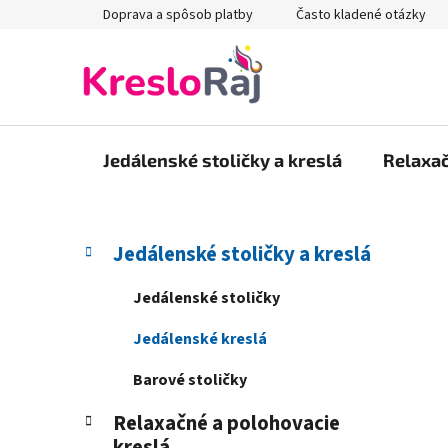
Prejsť
Doprava a spôsob platby
Často kladené otázky
na
obsah
Jedálenské stoličky a kreslá
Relaxač
B
K
Preskočiť
Jedálenské stoličky a kreslá
a
kategórie
o
t
č
Jedálenské stoličky
e
n
g
Jedálenské kreslá
ý
ó
p
r
Barové stoličky
i
a
e
Relaxačné a polohovacie
n
kreslá