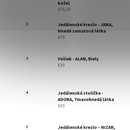
kože)
€79,20
Jedálenské kreslo - JANA,
Hnedá zamatová látka
€78
Vešiak - ALAN, Biely
€30
Jedálenská stolička -
ADORA, Tmavohnedá látka
€49
Jedálenské kreslo – NIZAR,