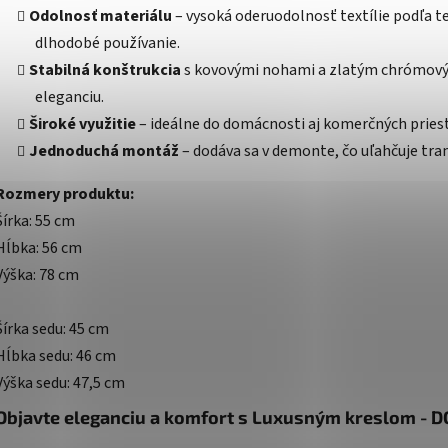
Odolnosť materiálu
– vysoká oderuodolnosť textílie podľa t
dlhodobé používanie.
Stabilná konštrukcia
s kovovými nohami a zlatým chrómový
eleganciu.
Široké využitie
– ideálne do domácnosti aj komerčných priesto
Jednoduchá montáž
– dodáva sa v demonte, čo uľahčuje tra
Rozmery produktu:
Šírka: 55 cm
Hĺbka: 56 cm
Výška: 78 cm
Šírka sedu: 45 cm
Hĺbka sedu: 46 cm
Výška sedu: 47,5 cm
Objavte eleganciu a komfort s Luxusným kreslom - 