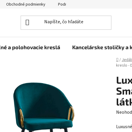
Obchodné podmienky
Podmienky ochrany osobných údajov
né a polohovacie kreslá
Kancelárske stoličky a 
Domov
/
Jedál
kreslo -
Lux
Sm
lát
Prieme
Neohod
hodnot
Luxusné
produk