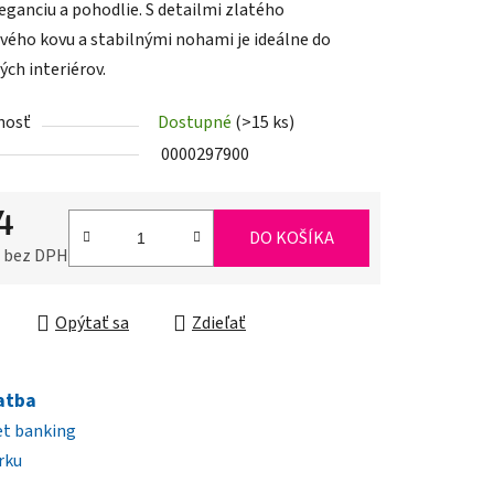
leganciu a pohodlie. S detailmi zlatého
ého kovu a stabilnými nohami je ideálne do
ch interiérov.
nosť
Dostupné
(>15 ks)
iek.
0000297900
4
DO KOŠÍKA
0 bez DPH
ková cena:
Opýtať sa
Zdieľať
atba
et banking
rku