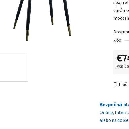
spája e
je
chrómov
0,0
moderný
z
5
Dostup
hviezdič
Kód:
€7
€60,2
Jednot
Tlač
Bezpečná pl
Online, Intern
alebo na dobie