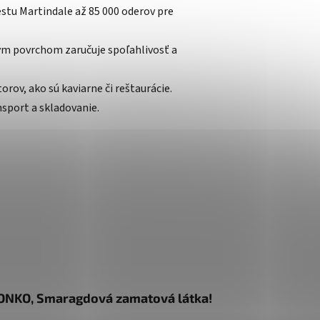
estu Martindale až 85 000 oderov pre
m povrchom zaručuje spoľahlivosť a
rov, ako sú kaviarne či reštaurácie.
nsport a skladovanie.
DONKO, Smaragdová zamatová látka!