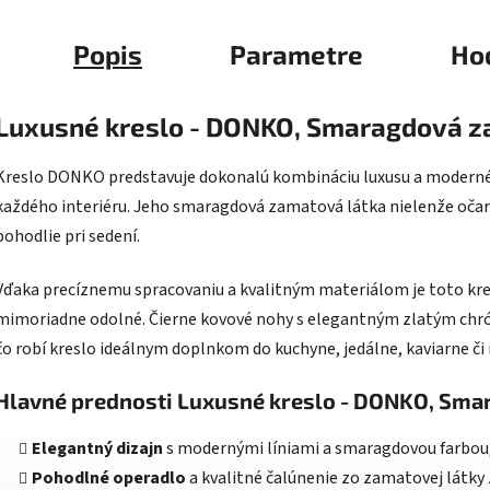
Popis
Parametre
Ho
Luxusné kreslo - DONKO, Smaragdová z
Kreslo DONKO predstavuje dokonalú kombináciu luxusu a moderné
každého interiéru. Jeho smaragdová zamatová látka nielenže očar
pohodlie pri sedení.
Vďaka precíznemu spracovaniu a kvalitným materiálom je toto kreslo
mimoriadne odolné. Čierne kovové nohy s elegantným zlatým chró
čo robí kreslo ideálnym doplnkom do kuchyne, jedálne, kaviarne či 
Hlavné prednosti Luxusné kreslo - DONKO, Sma
Elegantný dizajn
s modernými líniami a smaragdovou farbou,
Pohodlné operadlo
a kvalitné čalúnenie zo zamatovej látky