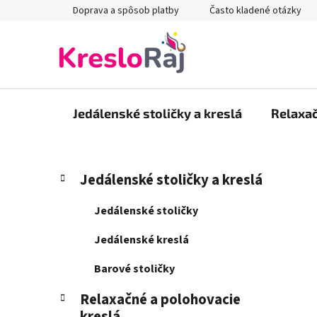
Prejsť
Doprava a spôsob platby
Často kladené otázky
na
obsah
Jedálenské stoličky a kreslá
Relaxač
B
K
Preskočiť
Jedálenské stoličky a kreslá
a
kategórie
o
t
č
Jedálenské stoličky
e
n
g
Jedálenské kreslá
ý
ó
p
r
Barové stoličky
i
a
e
Relaxačné a polohovacie
n
kreslá