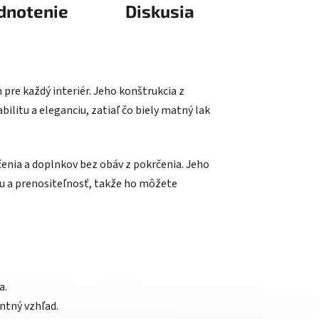
dnotenie
Diskusia
re každý interiér. Jeho konštrukcia z
litu a eleganciu, zatiaľ čo biely matný lak
čenia a doplnkov bez obáv z pokrčenia. Jeho
iu a prenositeľnosť, takže ho môžete
a.
ntný vzhľad.