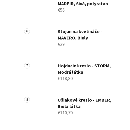
MADEIR, Sivá, polyratan
€56
Stojan na kvetináče -
MAVERO, Biely
€29
Hojdacie kreslo - STORM,
Modrá látka
€118,80
Ušiakové kreslo - EMBER,
Biela látka
€110,70