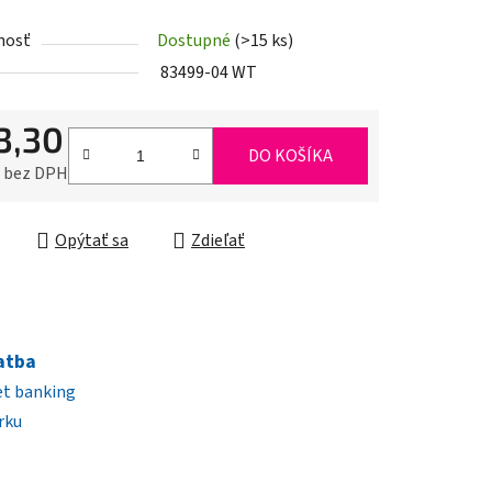
nosť
Dostupné
(>15 ks)
iek.
83499-04 WT
3,30
DO KOŠÍKA
0 bez DPH
ková cena:
Opýtať sa
Zdieľať
atba
et banking
rku