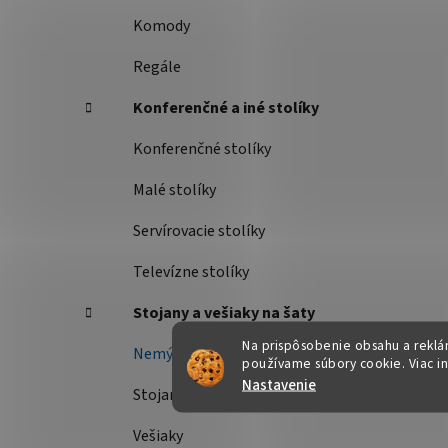
Komody
Regále
Konferenčné a iné stolíky
Konferenčné stolíky
Malé stolíky
Servírovacie stolíky
Televízne stolíky
Stojany a vešiaky na šaty
Na prispôsobenie obsahu a reklám
Nemý sluha
používame súbory cookie. Viac i
Nastavenie
Stojany na šaty
Vešiaky