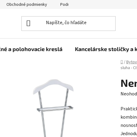
Obchodné podmienky
Podmienky ochrany osobných údajov
né a polohovacie kreslá
Kancelárske stoličky a 
Domov
/
Bytov
sluha - C
Nem
Prieme
Neohod
hodnot
Praktic
produk
kombino
je
nosnosť
0,0
Jednodu
z