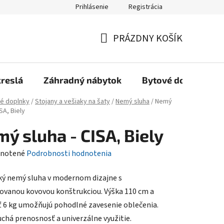
Prihlásenie
Registrácia
Reklamačný poriadok, Záručné podmienky
Reklamačný formulár
PRÁZDNY KOŠÍK
NÁKUPNÝ
KOŠÍK
kreslá
Záhradný nábytok
Bytové doplnky
é doplnky
/
Stojany a vešiaky na šaty
/
Nemý sluha
/
Nemý
ISA, Biely
ý sluha - CISA, Biely
rné
notené
Podrobnosti hodnotenia
enie
ký nemý sluha v modernom dizajne s
tu
vanou kovovou konštrukciou. Výška 110 cm a
 6 kg umožňujú pohodlné zavesenie oblečenia.
chá prenosnosť a univerzálne využitie.