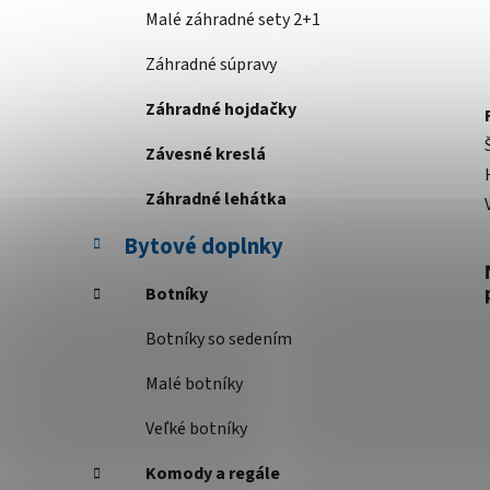
Malé záhradné sety 2+1
Záhradné súpravy
Záhradné hojdačky
Závesné kreslá
Záhradné lehátka
Bytové doplnky
Botníky
Botníky so sedením
Malé botníky
Veľké botníky
Komody a regále