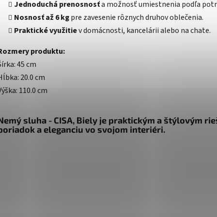
Jednoduchá prenosnosť
a možnosť umiestnenia podľa potr
Nosnosť až 6 kg
pre zavesenie rôznych druhov oblečenia.
Praktické využitie
v domácnosti, kancelárii alebo na chate.
Rozmery produktu:
Šírka: 45 cm
Hĺbka: 20.0 cm
Výška: 110.0 cm
Nemý sluha - CISA, Biely je praktickým a štýlovým ri
poriadok a eleganciu vo svojom interiéri.