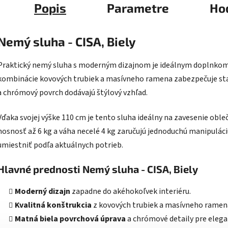
Popis
Parametre
Ho
Nemý sluha - CISA, Biely
Praktický nemý sluha s moderným dizajnom je ideálnym doplnkom p
kombinácie kovových trubiek a masívneho ramena zabezpečuje stabi
a chrómový povrch dodávajú štýlový vzhľad.
Vďaka svojej výške 110 cm je tento sluha ideálny na zavesenie oble
nosnosť až 6 kg a váha necelé 4 kg zaručujú jednoduchú manipulác
umiestniť podľa aktuálnych potrieb.
Hlavné prednosti Nemý sluha - CISA, Biely
Moderný dizajn
zapadne do akéhokoľvek interiéru.
Kvalitná konštrukcia
z kovových trubiek a masívneho ramen
Matná biela povrchová úprava
a chrómové detaily pre elega