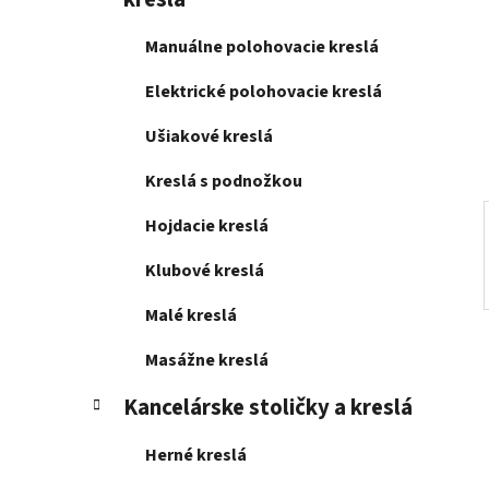
e
l
Manuálne polohovacie kreslá
Elektrické polohovacie kreslá
Ušiakové kreslá
Kreslá s podnožkou
Hojdacie kreslá
Klubové kreslá
Malé kreslá
Masážne kreslá
Kancelárske stoličky a kreslá
Herné kreslá