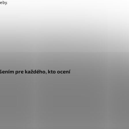
eby.
ešením pre každého, kto ocení