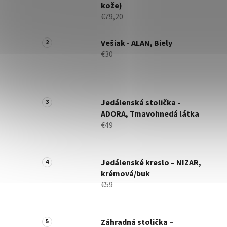
kože)
€79,20
Vešiak - ALAN, Biely
€30
Jedálenská stolička -
ADORA, Tmavohnedá látka
€49
Jedálenské kreslo – NIZAR,
krémová/buk
€59
Záhradná stolička –