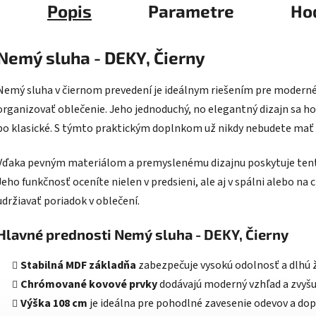
Popis
Parametre
Ho
Nemý sluha - DEKY, Čierny
Nemý sluha v čiernom prevedení je ideálnym riešením pre moderné
organizovať oblečenie. Jeho jednoduchý, no elegantný dizajn sa ho
po klasické. S týmto praktickým doplnkom už nikdy nebudete ma
Vďaka pevným materiálom a premyslenému dizajnu poskytuje tento 
Jeho funkčnosť oceníte nielen v predsieni, ale aj v spálni alebo na
udržiavať poriadok v oblečení.
Hlavné prednosti Nemý sluha - DEKY, Čierny
Stabilná MDF základňa
zabezpečuje vysokú odolnosť a dlhú 
Chrómované kovové prvky
dodávajú moderný vzhľad a zvyšuj
Výška 108 cm
je ideálna pre pohodlné zavesenie odevov a dop