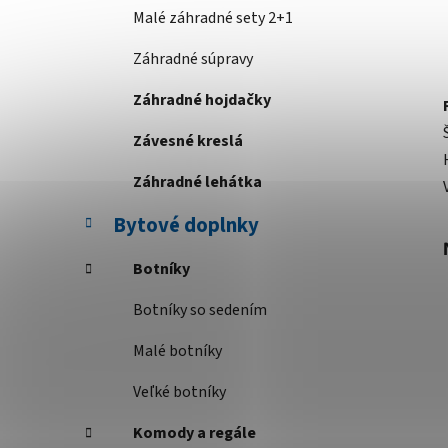
Malé záhradné sety 2+1
Záhradné súpravy
Záhradné hojdačky
Závesné kreslá
Záhradné lehátka
Bytové doplnky
Botníky
Botníky so sedením
Malé botníky
Veľké botníky
Komody a regále