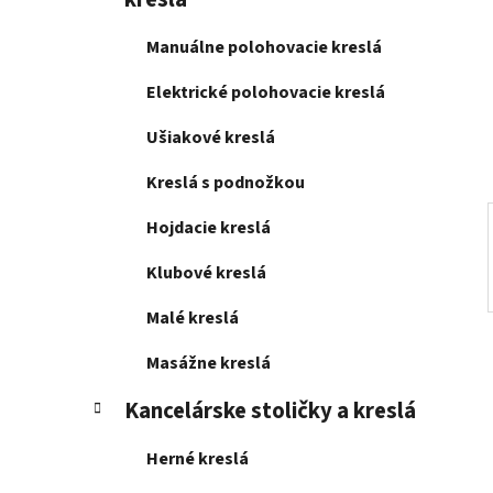
e
l
Manuálne polohovacie kreslá
Elektrické polohovacie kreslá
Ušiakové kreslá
Kreslá s podnožkou
Hojdacie kreslá
Klubové kreslá
Malé kreslá
Masážne kreslá
Kancelárske stoličky a kreslá
Herné kreslá