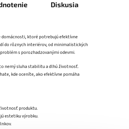
dnotenie
Diskusia
 domácnosti, ktoré potrebujú efektívne
dí do rôznych interiérov, od minimalistických
ť problém s porozhadzovanými odevmi.
nemý sluha stabilitu a dlhú životnosť.
 chate, kde oceníte, ako efektívne pomáha
životnosť produktu.
ú estetiku výrobku.
lnkov.