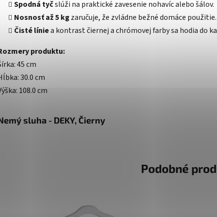
Spodná tyč
slúži na praktické zavesenie nohavíc alebo šálov.
Nosnosť až 5 kg
zaručuje, že zvládne bežné domáce použitie.
Čisté línie
a kontrast čiernej a chrómovej farby sa hodia do ka
Rozmery produktu:
Šírka: 45 cm
Hĺbka: 30.0 cm
Výška: 108.0 cm
Nemý sluha - DEKY, Čierny
Podobné prod