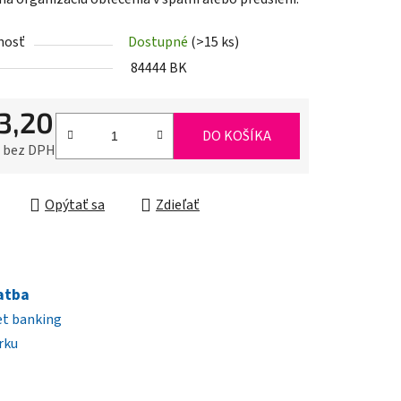
nosť
Dostupné
(>15 ks)
84444 BK
iek.
3,20
DO KOŠÍKA
0 bez DPH
ková cena:
Opýtať sa
Zdieľať
atba
et banking
rku