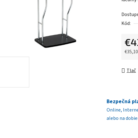
0,0
z
Dostup
5
Kód:
hviezdič
€4
€35,1
Jednot
Tlač
Bezpečná pl
Online, Intern
alebo na dobie