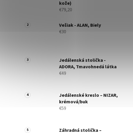
kože)
€79,20
Vešiak - ALAN, Biely
€30
Jedálenská stolička -
ADORA, Tmavohnedá látka
€49
Jedálenské kreslo – NIZAR,
krémová/buk
€59
Záhradná stolička –