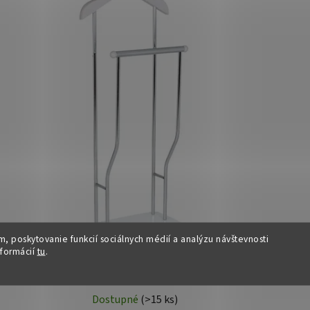
, poskytovanie funkcií sociálnych médií a analýzu návštevnosti
nformácií
tu
.
Nemý sluha - DEKY, Biely
Dostupné
(>15 ks)