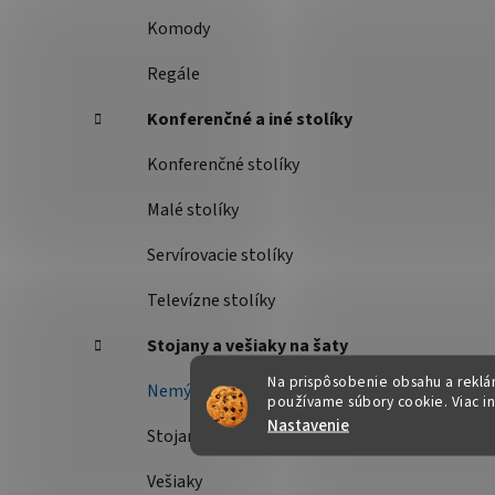
Komody
Regále
Konferenčné a iné stolíky
Konferenčné stolíky
Malé stolíky
Servírovacie stolíky
Televízne stolíky
Stojany a vešiaky na šaty
Na prispôsobenie obsahu a reklám
Nemý sluha
používame súbory cookie. Viac i
Nastavenie
Stojany na šaty
Vešiaky