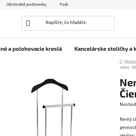
Obchodné podmienky
Podmienky ochrany osobných údajov
né a polohovacie kreslá
Kancelárske stoličky a 
Domov
/
Bytov
sluha - D
Nem
Čie
Prieme
Neohod
hodnot
Nemý sl
produk
pevnosť
je
ideálny 