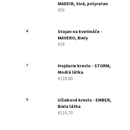
MADEIR, Sivá, polyratan
€56
Stojan na kvetináče -
MAVERO, Biely
€29
Hojdacie kreslo - STORM,
Modrá látka
€118,80
Ušiakové kreslo - EMBER,
Biela látka
€110,70