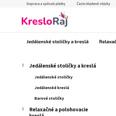
Prejsť
Doprava a spôsob platby
Často kladené otázky
na
obsah
Jedálenské stoličky a kreslá
Relaxač
B
K
Preskočiť
Jedálenské stoličky a kreslá
a
kategórie
o
t
č
Jedálenské stoličky
e
n
g
Jedálenské kreslá
ý
ó
p
r
Barové stoličky
i
a
e
Relaxačné a polohovacie
n
kreslá