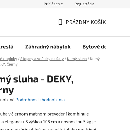
Prihlásenie
Registrácia
Reklamačný poriadok, Záručné podmienky
Reklamačný formulár
PRÁZDNY KOŠÍK
NÁKUPNÝ
KOŠÍK
kreslá
Záhradný nábytok
Bytové doplnky
é doplnky
/
Stojany a vešiaky na šaty
/
Nemý sluha
/
Nemý
EKY, Čierny
ý sluha - DEKY,
rny
rné
notené
Podrobnosti hodnotenia
enie
uha v čiernom matnom prevedení kombinuje
tu
 a eleganciu. S výškou 108 cm a nosnosťou 5 kg je
na organizáciu oblečenia v spálni alebo predsieni.