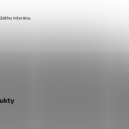
ždého interiéru.
ukty