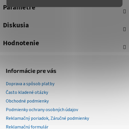
Parametre
Diskusia
Hodnotenie
Z
á
Informácie pre vás
p
ä
Doprava a spôsob platby
t
Často kladené otázky
i
Obchodné podmienky
e
Podmienky ochrany osobných údajov
Reklamačný poriadok, Záručné podmienky
Reklamačný formulár