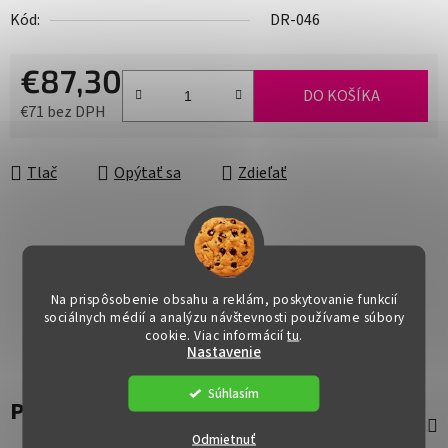
Kód:
DR-046
€87,30
DO KOŠÍKA
€71 bez DPH
Jednotková cena:
Tlač
Opýtať sa
Zdieľať
Na prispôsobenie obsahu a reklám, poskytovanie funkcií
sociálnych médií a analýzu návštevnosti používame súbory
cookie. Viac informácií
tu
.
Nastavenie
Súhlasím
Popis
Odmietnuť