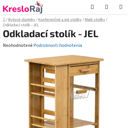
Prejsť
Hľadať
NÁKUP
na
KOŠÍK
obsah
Domov
/
Bytové doplnky
/
Konferenčné a iné stolíky
/
Malé stolíky
/
Odkladací stolík - JEL
Odkladací stolík - JEL
Priemerné
Neohodnotené
Podrobnosti hodnotenia
hodnotenie
produktu
je
0,0
z
5
hviezdičiek.