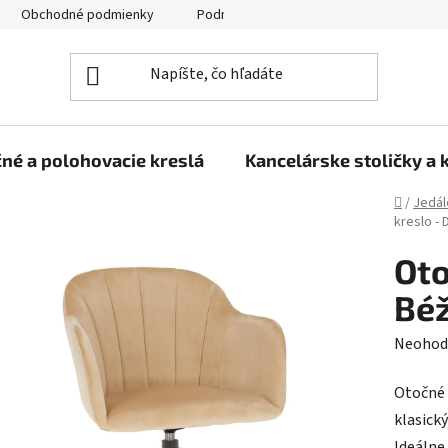
Obchodné podmienky
Podmienky ochrany osobných údajov
né a polohovacie kreslá
Kancelárske stoličky a 
Domov
/
Jedál
kreslo - 
Oto
Béž
Prieme
Neohod
hodnot
Otočné 
produk
klasick
je
Ideálne