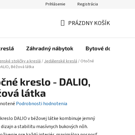
Prihlásenie
Registrácia
Reklamačný poriadok, Záručné podmienky
Reklamačný formulár
PRÁZDNY KOŠÍK
NÁKUPNÝ
KOŠÍK
kreslá
Záhradný nábytok
Bytové doplnky
enské stoličky a kreslá
/
Jedálenské kreslá
/
Otočné
DALIO, Béžová látka
čné kreslo - DALIO,
ová látka
rné
notené
Podrobnosti hodnotenia
enie
kreslo DALIO v béžovej látke kombinuje jemný
tu
ý dizajn a stabilitu masívnych bukových nôh.
 oživenie pre každý interiér, maximálna nosnosť