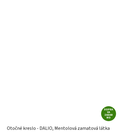
DOPRA
VA
ZADAR
MO
Otočné kreslo - DALIO, Mentolová zamatová látka