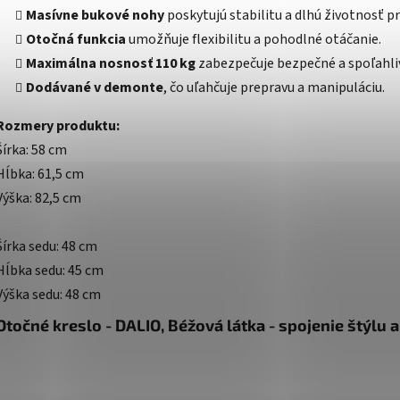
Masívne bukové nohy
poskytujú stabilitu a dlhú životnosť p
Otočná funkcia
umožňuje flexibilitu a pohodlné otáčanie.
Maximálna nosnosť 110 kg
zabezpečuje bezpečné a spoľahliv
Dodávané v demonte
, čo uľahčuje prepravu a manipuláciu.
Rozmery produktu:
Šírka: 58 cm
Hĺbka: 61,5 cm
Výška: 82,5 cm
Šírka sedu: 48 cm
Hĺbka sedu: 45 cm
Výška sedu: 48 cm
Otočné kreslo - DALIO, Béžová látka - spojenie štýlu