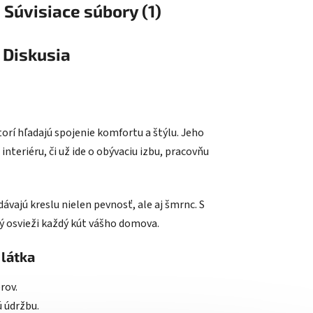
Súvisiace súbory (1)
Diskusia
torí hľadajú spojenie komfortu a štýlu. Jeho
nteriéru, či už ide o obývaciu izbu, pracovňu
dávajú kreslu nielen pevnosť, ale aj šmrnc. S
ý osvieži každý kút vášho domova.
 látka
rov.
ú údržbu.