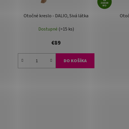
VA
ZADAR
MO
Otočné kreslo - DALIO, Sivá látka
Otoč
Dostupné
(>15 ks)
€89
DO KOŠÍKA