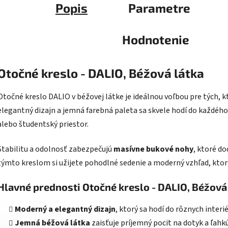
Popis
Parametre
Hodnotenie
Otočné kreslo - DALIO, Béžová látka
Otočné kreslo DALIO v béžovej látke je ideálnou voľbou pre tých, k
elegantný dizajn a jemná farebná paleta sa skvele hodí do každého i
alebo študentský priestor.
Stabilitu a odolnosť zabezpečujú
masívne bukové nohy
, ktoré do
týmto kreslom si užijete pohodlné sedenie a moderný vzhľad, ktor
Hlavné prednosti Otočné kreslo - DALIO, Béžová
Moderný a elegantný dizajn
, ktorý sa hodí do rôznych interié
Jemná béžová látka
zaisťuje príjemný pocit na dotyk a ľahk