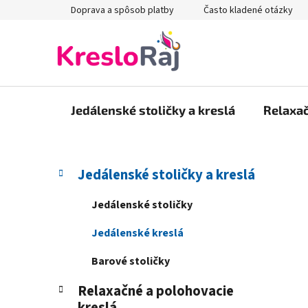
Prejsť
Doprava a spôsob platby
Často kladené otázky
na
obsah
Jedálenské stoličky a kreslá
Relaxač
B
K
Preskočiť
Jedálenské stoličky a kreslá
a
kategórie
o
t
č
Jedálenské stoličky
e
n
g
Jedálenské kreslá
ý
ó
p
r
Barové stoličky
i
a
e
Relaxačné a polohovacie
n
kreslá