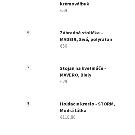
krémová/buk
€59
Záhradná stolička –
MADEIR, Sivá, polyratan
€56
Stojan na kvetináče -
MAVERO, Biely
€29
Hojdacie kreslo - STORM,
Modrá látka
€118,80