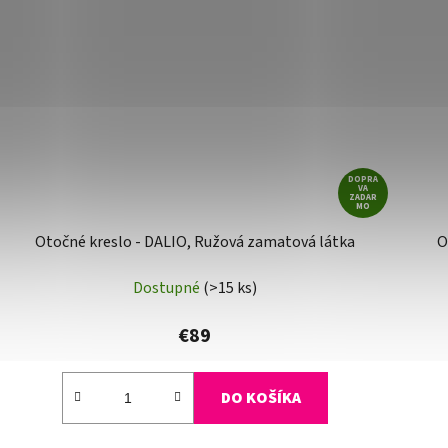
DOPRA
VA
ZADAR
MO
Otočné kreslo - DALIO, Ružová zamatová látka
O
Dostupné
(>15 ks)
€89
DO KOŠÍKA