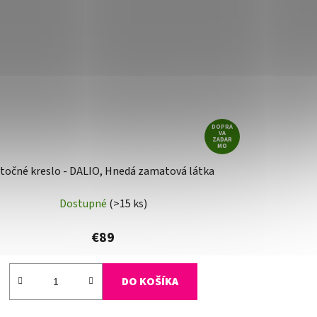
DOPRA
VA
ZADAR
MO
točné kreslo - DALIO, Hnedá zamatová látka
Dostupné
(>15 ks)
€89
DO KOŠÍKA