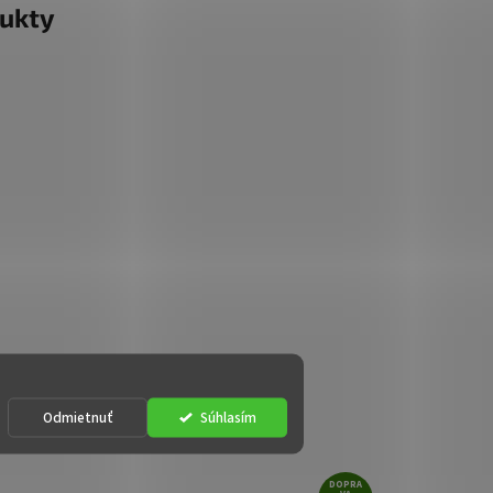
ukty
Odmietnuť
Súhlasím
DOPRA