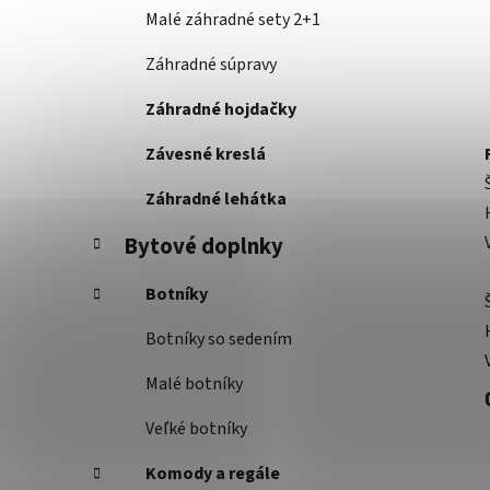
Malé záhradné sety 2+1
Záhradné súpravy
Záhradné hojdačky
Závesné kreslá
Záhradné lehátka
Bytové doplnky
Botníky
Botníky so sedením
Malé botníky
Veľké botníky
Komody a regále