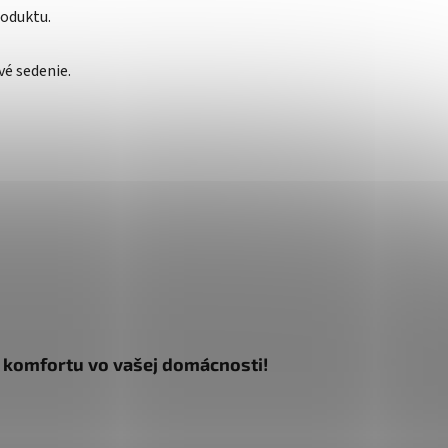
roduktu.
é sedenie.
 a komfortu vo vašej domácnosti!