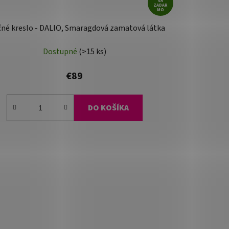
VA
ZADAR
MO
né kreslo - DALIO, Smaragdová zamatová látka
Dostupné
(>15 ks)
€89
DO KOŠÍKA