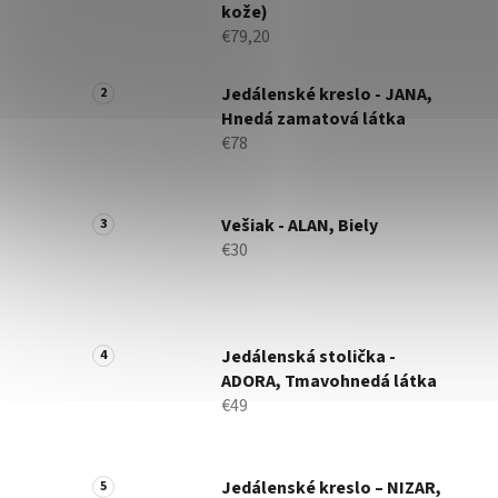
kože)
€79,20
Jedálenské kreslo - JANA,
Hnedá zamatová látka
€78
Vešiak - ALAN, Biely
€30
Jedálenská stolička -
ADORA, Tmavohnedá látka
€49
Jedálenské kreslo – NIZAR,