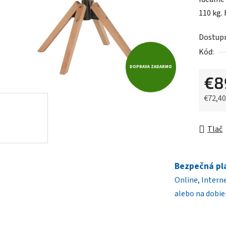
0,0
110 kg.
z
5
Dostup
hviezdič
Kód:
DOPRAVA ZADARMO
€8
€72,4
Jednot
Tlač
Bezpečná pl
Online, Intern
alebo na dobie