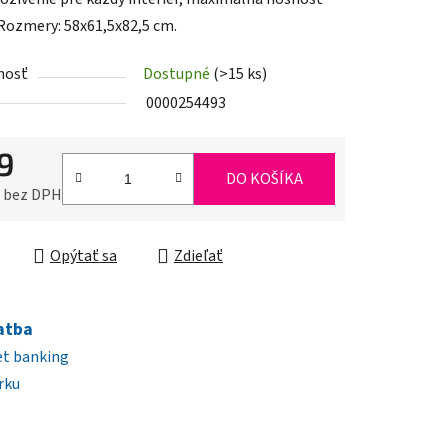
 Rozmery: 58x61,5x82,5 cm.
nosť
Dostupné
(>15 ks)
iek.
0000254493
9
DO KOŠÍKA
0 bez DPH
ková cena:
Opýtať sa
Zdieľať
atba
et banking
rku