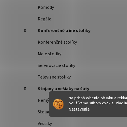
Komody
Regále
Konferenčné a iné stolíky
Konferenčné stolíky
Malé stolíky
Servírovacie stolíky
Televízne stolíky
Stojany a vešiaky na šaty
Na prispôsobenie obsahu a reklám
Nemý sluha
používame súbory cookie. Viac i
Nastavenie
Stojany na šaty
Vešiaky