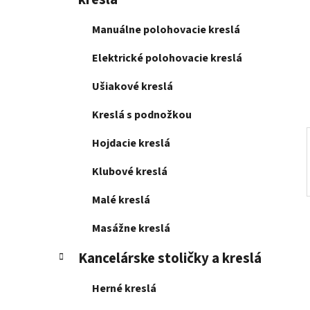
e
l
Manuálne polohovacie kreslá
Elektrické polohovacie kreslá
Ušiakové kreslá
Kreslá s podnožkou
Hojdacie kreslá
Klubové kreslá
Malé kreslá
Masážne kreslá
Kancelárske stoličky a kreslá
Herné kreslá