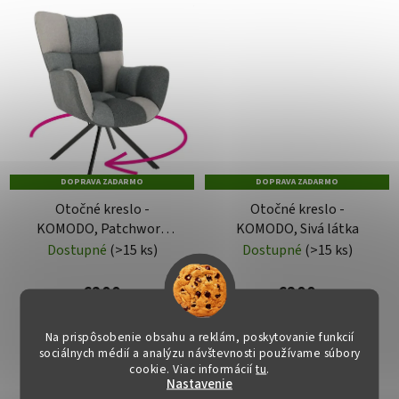
DOPRAVA ZADARMO
DOPRAVA ZADARMO
Otočné kreslo -
Otočné kreslo -
KOMODO, Patchwork
KOMODO, Sivá látka
látka
Dostupné
(>15 ks)
Dostupné
(>15 ks)
€200
€200
Na prispôsobenie obsahu a reklám, poskytovanie funkcií
DO KOŠÍKA
DO KOŠÍKA
sociálnych médií a analýzu návštevnosti používame súbory
cookie. Viac informácií
tu
.
Nastavenie