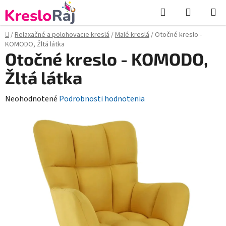
Prejsť
Hľadať
NÁKUP
na
KOŠÍK
obsah
Domov
/
Relaxačné a polohovacie kreslá
/
Malé kreslá
/
Otočné kreslo -
KOMODO, Žltá látka
Otočné kreslo - KOMODO,
Žltá látka
Priemerné
Neohodnotené
Podrobnosti hodnotenia
hodnotenie
produktu
je
0,0
z
5
hviezdičiek.