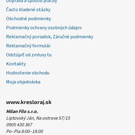
Doprava a spôsob platby
t
Často kladené otázky
i
Obchodné podmienky
e
Podmienky ochrany osobných údajov
Reklamačný poriadok, Záručné podmienky
Reklamačný formulár
Odstúpiť od zmluvy tu
Kontakty
Hodnotenie obchodu
Moja objednávka
www.kresloraj.sk
Milan Filo s.r.o.
Liptovský Ján, Na ostrove 57/15
0905 430 367
Po–Pia 8:00–18:00