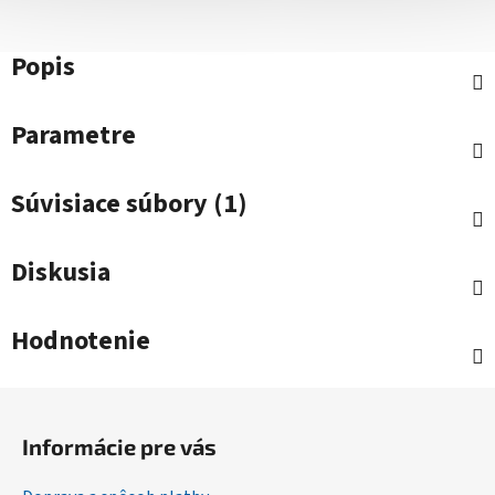
Popis
Parametre
Súvisiace súbory (1)
Diskusia
Hodnotenie
Z
á
Informácie pre vás
p
ä