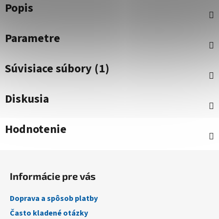
Popis
Parametre
Súvisiace súbory (1)
Diskusia
Hodnotenie
Z
á
Informácie pre vás
p
ä
Doprava a spôsob platby
t
Často kladené otázky