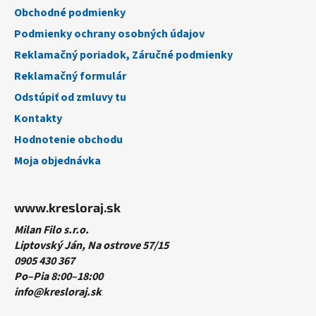
i
Obchodné podmienky
e
Podmienky ochrany osobných údajov
Reklamačný poriadok, Záručné podmienky
Reklamačný formulár
Odstúpiť od zmluvy tu
Kontakty
Hodnotenie obchodu
Moja objednávka
www.kresloraj.sk
Milan Filo s.r.o.
Liptovský Ján, Na ostrove 57/15
0905 430 367
Po–Pia 8:00–18:00
info@kresloraj.sk