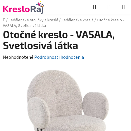
Prejsť
Hľadať
NÁKUP
na
KOŠÍK
obsah
Domov
/
Jedálenské stoličky a kreslá
/
Jedálenské kreslá
/
Otočné kreslo -
VASALA, Svetlosivá látka
Otočné kreslo - VASALA,
Svetlosivá látka
Priemerné
Neohodnotené
Podrobnosti hodnotenia
hodnotenie
produktu
je
0,0
z
5
hviezdičiek.