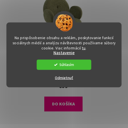
Na prispôsobenie obsahu a reklám, poskytovanie funkcií
sociálnych médií a analýzu návštevnosti používame súbory
cookie. Viac informácií
tu
.
DOPRAVA ZADARMO
Nastavenie
Otočné kreslo - VASALA,
Súhlasím
Zelená látka
Dostupné
(>15 ks)
Odmietnuť
€99
DO KOŠÍKA