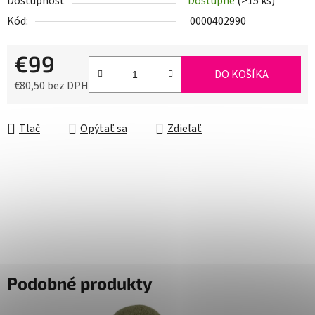
Dostupnosť
Dostupné
(>15 ks)
Kód:
0000402990
€99
DO KOŠÍKA
€80,50 bez DPH
Jednotková cena:
Tlač
Opýtať sa
Zdieľať
Podobné produkty