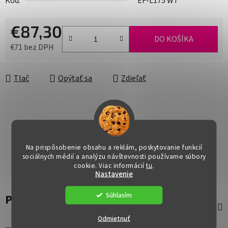
Kód:
EF-L175 WT
€87,30
DO KOŠÍKA
€71 bez DPH
Jednotková cena:
Tlač
Opýtať sa
Zdieľať
Na prispôsobenie obsahu a reklám, poskytovanie funkcií
sociálnych médií a analýzu návštevnosti používame súbory
cookie. Viac informácií
tu
.
Nastavenie
Súhlasím
Popis
Odmietnuť