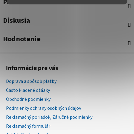
Parametre
Diskusia
Hodnotenie
Z
á
Informácie pre vás
p
ä
Doprava a spôsob platby
t
Často kladené otázky
i
Obchodné podmienky
e
Podmienky ochrany osobných údajov
Reklamačný poriadok, Záručné podmienky
Reklamačný formulár