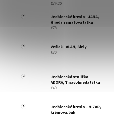
€79,20
Jedálenské kreslo - JANA,
Hnedá zamatová látka
€78
Vešiak - ALAN, Biely
€30
Jedálenská stolička -
ADORA, Tmavohnedá látka
€49
Jedálenské kreslo – NIZAR,
krémová/buk