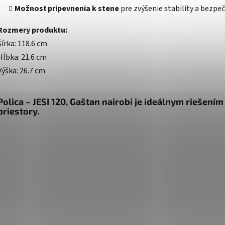
Možnosť pripevnenia k stene
pre zvýšenie stability a bezpeč
Rozmery produktu:
Šírka: 118.6 cm
Hĺbka: 21.6 cm
Výška: 26.7 cm
Polica – JESI 120, Gaštan nairobi je ideálnym riešení
priestory.