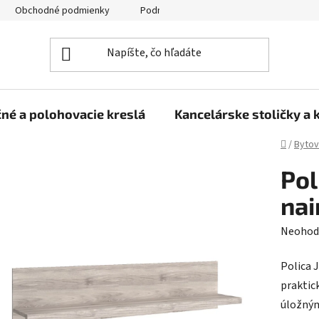
Obchodné podmienky
Podmienky ochrany osobných údajov
né a polohovacie kreslá
Kancelárske stoličky a 
Domov
/
Bytov
Pol
nai
Prieme
Neohod
hodnot
Polica 
produk
praktic
je
úložným
0,0