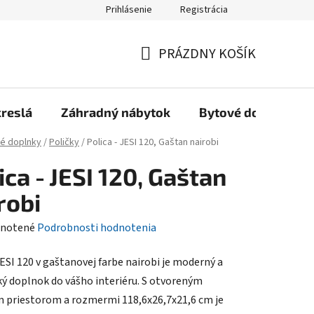
Prihlásenie
Registrácia
Reklamačný poriadok, Záručné podmienky
Reklamačný formulár
PRÁZDNY KOŠÍK
NÁKUPNÝ
KOŠÍK
kreslá
Záhradný nábytok
Bytové doplnky
é doplnky
/
Poličky
/
Polica - JESI 120, Gaštan nairobi
ica - JESI 120, Gaštan
robi
rné
notené
Podrobnosti hodnotenia
enie
JESI 120 v gaštanovej farbe nairobi je moderný a
tu
ký doplnok do vášho interiéru. S otvoreným
 priestorom a rozmermi 118,6x26,7x21,6 cm je