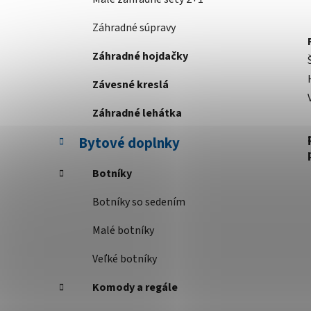
Záhradné súpravy
Záhradné hojdačky
Závesné kreslá
Záhradné lehátka
Bytové doplnky
Botníky
Botníky so sedením
Malé botníky
Veľké botníky
Komody a regále