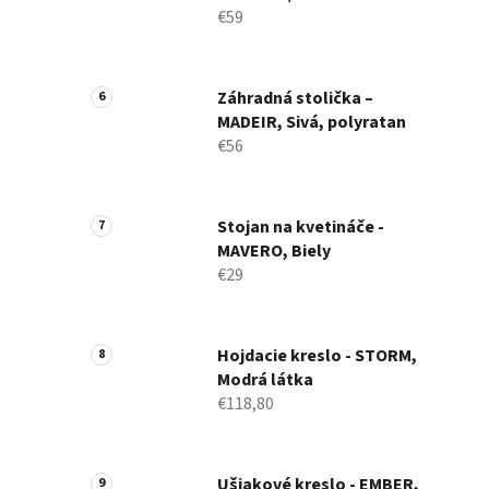
€59
Záhradná stolička –
MADEIR, Sivá, polyratan
€56
Stojan na kvetináče -
MAVERO, Biely
€29
Hojdacie kreslo - STORM,
Modrá látka
€118,80
Ušiakové kreslo - EMBER,