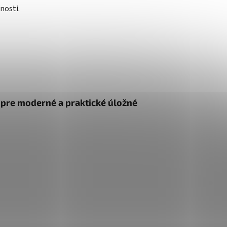
nosti.
m pre moderné a praktické úložné