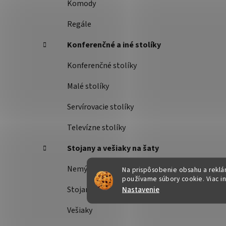
Komody
Regále
Konferenčné a iné stolíky
Konferenčné stolíky
Malé stolíky
Servírovacie stolíky
Televízne stolíky
Stojany a vešiaky na šaty
Nemý sluha
Na prispôsobenie obsahu a reklám
používame súbory cookie. Viac i
Nastavenie
Stojany na šaty
Vešiaky