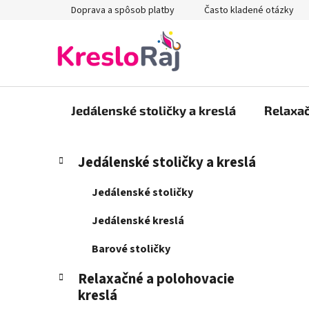
Prejsť
Doprava a spôsob platby
Často kladené otázky
na
obsah
Jedálenské stoličky a kreslá
Relaxač
B
K
Preskočiť
Jedálenské stoličky a kreslá
a
kategórie
o
t
č
Jedálenské stoličky
e
n
g
Jedálenské kreslá
ý
ó
p
r
Barové stoličky
i
a
e
Relaxačné a polohovacie
n
kreslá
e