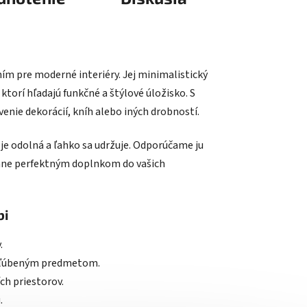
ním pre moderné interiéry. Jej minimalistický
 ktorí hľadajú funkčné a štýlové úložisko. S
ie dekorácií, kníh alebo iných drobností.
a je odolná a ľahko sa udržuje. Odporúčame ju
stane perfektným doplnkom do vašich
bi
.
obľúbeným predmetom.
ch priestorov.
.