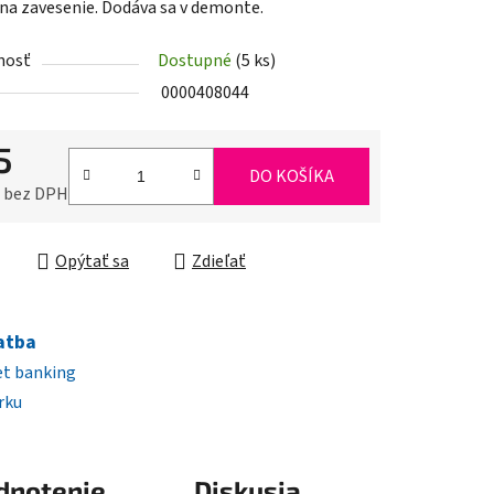
 na zavesenie. Dodáva sa v demonte.
nosť
Dostupné
(5 ks)
iek.
0000408044
5
DO KOŠÍKA
0 bez DPH
ková cena:
Opýtať sa
Zdieľať
atba
et banking
rku
dnotenie
Diskusia