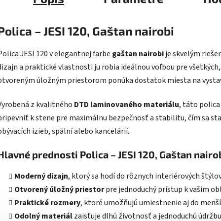
Polica – JESI 120, Gaštan nairobi
Polica JESI 120 v elegantnej farbe
gaštan nairobi
je skvelým rieše
dizajn a praktické vlastnosti ju robia ideálnou voľbou pre všetkých,
otvoreným úložným priestorom ponúka dostatok miesta na vystaven
Vyrobená z kvalitného
DTD laminovaného materiálu
, táto polic
pripevniť k stene pre maximálnu bezpečnosť a stabilitu, čím sa 
obývacích izieb, spální alebo kancelárií.
Hlavné prednosti Polica – JESI 120, Gaštan nairo
Moderný dizajn
, ktorý sa hodí do rôznych interiérových štýlov
Otvorený úložný priestor
pre jednoduchý prístup k vašim 
Praktické rozmery
, ktoré umožňujú umiestnenie aj do menší
Odolný materiál
zaisťuje dlhú životnosť a jednoduchú údržbu