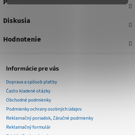
Parametre
Diskusia
Hodnotenie
Z
á
Informácie pre vás
p
ä
Doprava a spôsob platby
t
Často kladené otázky
i
Obchodné podmienky
e
Podmienky ochrany osobných údajov
Reklamačný poriadok, Záručné podmienky
Reklamačný formulár