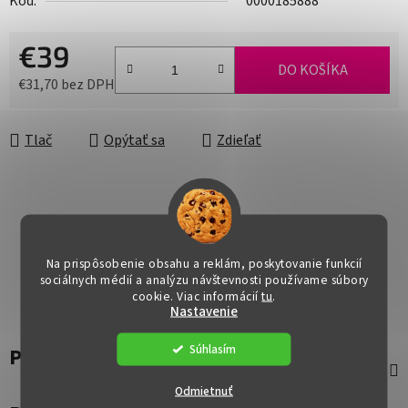
Kód:
0000185888
€39
DO KOŠÍKA
€31,70 bez DPH
Jednotková cena:
Tlač
Opýtať sa
Zdieľať
Na prispôsobenie obsahu a reklám, poskytovanie funkcií
sociálnych médií a analýzu návštevnosti používame súbory
cookie. Viac informácií
tu
.
Nastavenie
Súhlasím
Popis
Odmietnuť