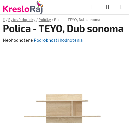
Prejsť
Hľadať
NÁKUP
na
KOŠÍK
obsah
Domov
/
Bytové doplnky
/
Poličky
/
Polica - TEYO, Dub sonoma
Polica - TEYO, Dub sonoma
Priemerné
Neohodnotené
Podrobnosti hodnotenia
hodnotenie
produktu
je
0,0
z
5
hviezdičiek.