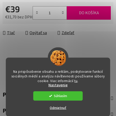
€39
DO KOŠÍKA
€31,70 bez DPH
Jednotková cena:
Tlač
Opýtať sa
Zdieľať
Na prispôsobenie obsahu a reklám, poskytovanie funkcií
sociálnych médií a analýzu návštevnosti používame súbory
cookie. Viac informácií
tu
.
Nastavenie
Popis
Súhlasím
Odmietnuť
Parametre