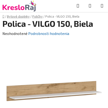
Prejsť
Hľadať
NÁKUP
na
KOŠÍK
obsah
Domov
/
Bytové doplnky
/
Poličky
/
Polica - VILGO 150, Biela
Polica - VILGO 150, Biela
Priemerné
Neohodnotené
Podrobnosti hodnotenia
hodnotenie
produktu
je
0,0
z
5
hviezdičiek.