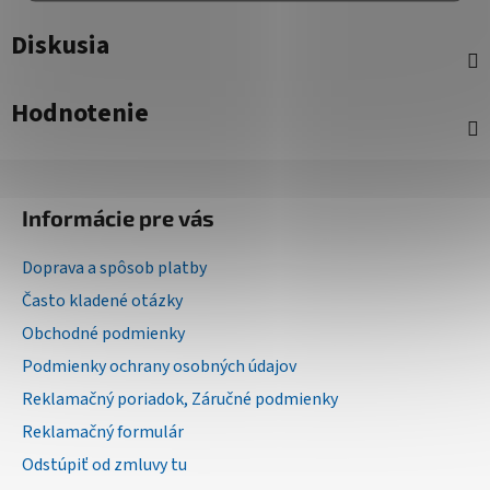
Diskusia
Hodnotenie
Z
á
Informácie pre vás
p
ä
Doprava a spôsob platby
t
Často kladené otázky
i
Obchodné podmienky
e
Podmienky ochrany osobných údajov
Reklamačný poriadok, Záručné podmienky
Reklamačný formulár
Odstúpiť od zmluvy tu