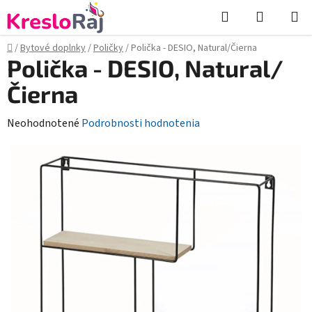
Prejsť
Hľadať
NÁKUP
na
KOŠÍK
obsah
Domov
/
Bytové doplnky
/
Poličky
/
Polička - DESIO, Natural/Čierna
Polička - DESIO, Natural/
Čierna
Priemerné
Neohodnotené
Podrobnosti hodnotenia
hodnotenie
produktu
je
0,0
z
5
hviezdičiek.