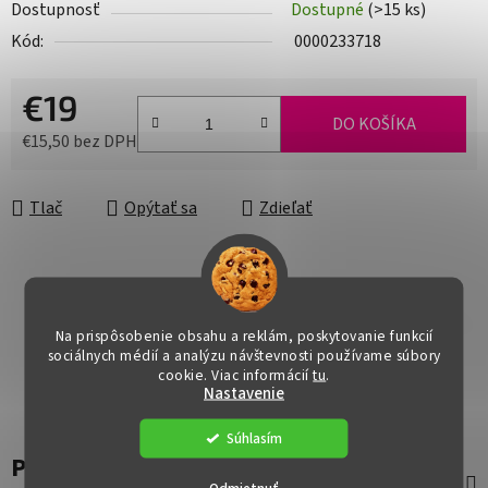
Dostupnosť
Dostupné
(>15 ks)
Kód:
0000233718
€19
DO KOŠÍKA
€15,50 bez DPH
Jednotková cena:
Tlač
Opýtať sa
Zdieľať
Na prispôsobenie obsahu a reklám, poskytovanie funkcií
sociálnych médií a analýzu návštevnosti používame súbory
cookie. Viac informácií
tu
.
Nastavenie
Súhlasím
Popis
Odmietnuť