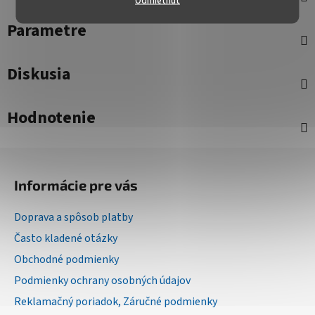
Parametre
Diskusia
Hodnotenie
Z
á
Informácie pre vás
p
ä
Doprava a spôsob platby
t
Často kladené otázky
i
Obchodné podmienky
e
Podmienky ochrany osobných údajov
Reklamačný poriadok, Záručné podmienky