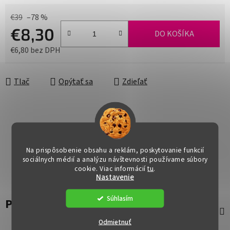
€39
–78 %
€8,30
DO KOŠÍKA
€6,80 bez DPH
Jednotková cena:
Tlač
Opýtať sa
Zdieľať
Na prispôsobenie obsahu a reklám, poskytovanie funkcií
sociálnych médií a analýzu návštevnosti používame súbory
cookie. Viac informácií
tu
.
Nastavenie
Súhlasím
Popis
Odmietnuť