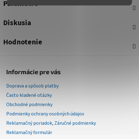
Parametre
Diskusia
Hodnotenie
Z
á
Informácie pre vás
p
ä
Doprava a spôsob platby
t
Často kladené otázky
i
Obchodné podmienky
e
Podmienky ochrany osobných údajov
Reklamačný poriadok, Záručné podmienky
Reklamačný formulár