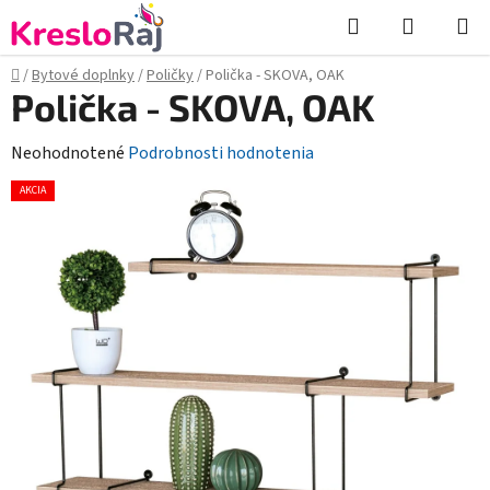
Prejsť
Hľadať
NÁKUP
na
KOŠÍK
obsah
Domov
/
Bytové doplnky
/
Poličky
/
Polička - SKOVA, OAK
Polička - SKOVA, OAK
Priemerné
Neohodnotené
Podrobnosti hodnotenia
hodnotenie
AKCIA
produktu
je
0,0
z
5
hviezdičiek.