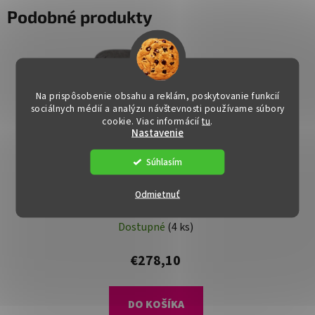
Podobné produkty
Na prispôsobenie obsahu a reklám, poskytovanie funkcií
sociálnych médií a analýzu návštevnosti používame súbory
cookie. Viac informácií
tu
.
Nastavenie
Súhlasím
DOPRAVA ZADARMO
Odmietnuť
Polohovacie kreslo -
DAMIEN, Sivá látka
(imitácia kože)
Dostupné
(4 ks)
€278,10
DO KOŠÍKA