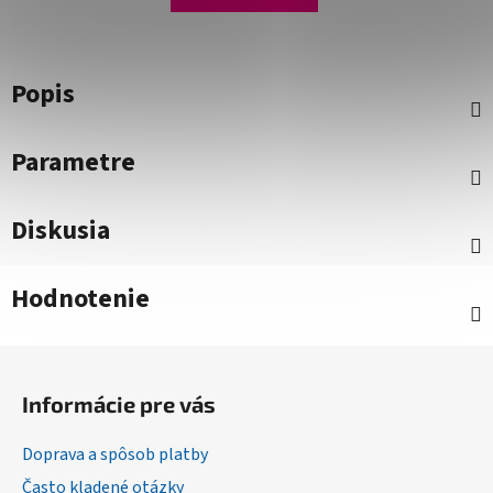
Popis
Parametre
Diskusia
Hodnotenie
Z
á
Informácie pre vás
p
ä
Doprava a spôsob platby
t
Často kladené otázky