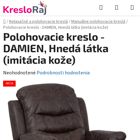
Prejsť
Hľadať
NÁKUP
na
KOŠÍK
obsah
Domov
/
Relaxačné a polohovacie kreslá
/
Manuálne polohovacie kreslá
/
Polohovacie kreslo - DAMIEN, Hnedá látka (imitácia kože)
Polohovacie kreslo -
DAMIEN, Hnedá látka
(imitácia kože)
Priemerné
Neohodnotené
Podrobnosti hodnotenia
hodnotenie
AKCIA
produktu
je
0,0
z
5
hviezdičiek.