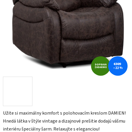
€309
DOPRAVA
ZADARMO
–22 %
Užite si maximálny komfort s polohovacím kreslom DAMIEN!
Hnedá látka v štýle vintage a dizajnové prešitie dodajú vášmu
interiéru špeciálny šarm. Relaxujte s eleganciou!