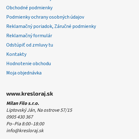
i
Obchodné podmienky
e
Podmienky ochrany osobných údajov
Reklamačný poriadok, Záručné podmienky
Reklamačný formulár
Odstúpiť od zmluvy tu
Kontakty
Hodnotenie obchodu
Moja objednávka
www.kresloraj.sk
Milan Filo s.r.o.
Liptovský Ján, Na ostrove 57/15
0905 430 367
Po–Pia 8:00–18:00
info@kresloraj.sk