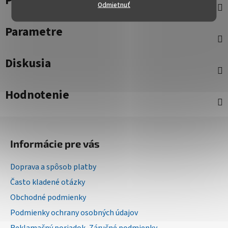
Popis
Odmietnuť
Parametre
Diskusia
Hodnotenie
Z
á
Informácie pre vás
p
ä
Doprava a spôsob platby
t
Často kladené otázky
i
Obchodné podmienky
e
Podmienky ochrany osobných údajov