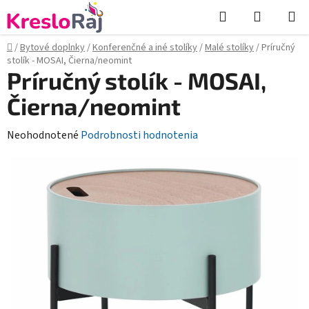
Prejsť
Hľadať
NÁKUP
na
KOŠÍK
obsah
Domov
/
Bytové doplnky
/
Konferenčné a iné stolíky
/
Malé stolíky
/
Príručný
stolík - MOSAI, Čierna/neomint
Príručný stolík - MOSAI,
Čierna/neomint
Priemerné
Neohodnotené
Podrobnosti hodnotenia
hodnotenie
produktu
je
0,0
z
5
hviezdičiek.