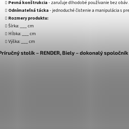
Pevná konštrukcia
- zaručuje dlhodobé používanie bez obáv 
Odnímateľná tácka
- jednoduché čistenie a manipulácia s p
Rozmery produktu:
Šírka: ___ cm
Hĺbka: ___ cm
Výška: ___ cm
Príručný stolík – RENDER, Biely – dokonalý spoločník 