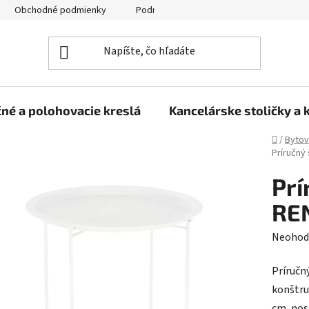
Obchodné podmienky
Podmienky ochrany osobných údajov
né a polohovacie kreslá
Kancelárske stoličky a 
Domov
/
Bytov
Príručný 
Prí
REN
Prieme
Neohod
hodnot
Príručn
produk
konštru
je
cm, nos