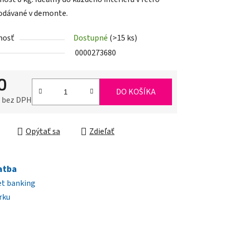
Dodávané v demonte.
nosť
Dostupné
(>15 ks)
iek.
0000273680
0
DO KOŠÍKA
0 bez DPH
ková cena:
Opýtať sa
Zdieľať
atba
et banking
rku