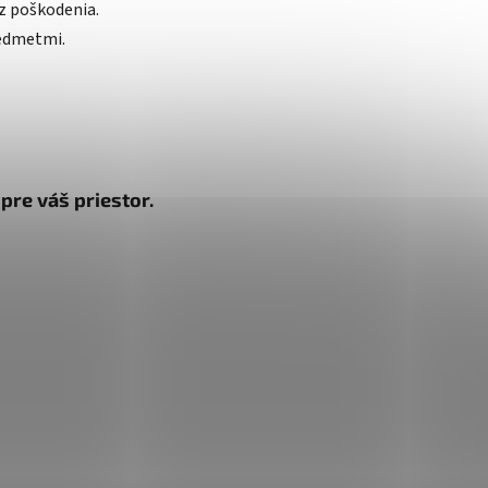
z poškodenia.
redmetmi.
pre váš priestor.