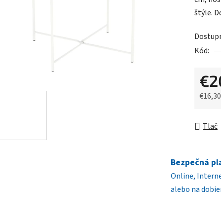
0,0
štýle. 
z
5
Dostup
hviezdič
Kód:
€2
€16,3
Jednot
Tlač
Bezpečná pl
Online, Intern
alebo na dobie