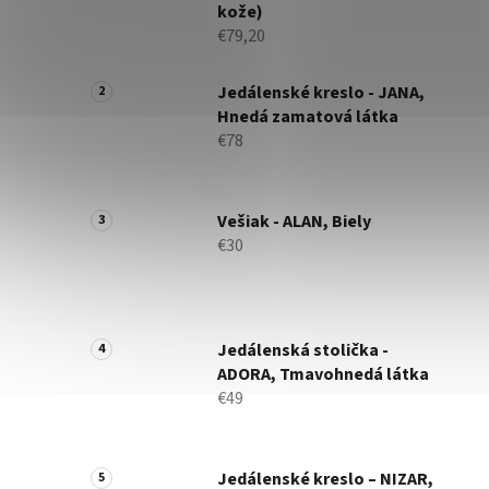
kože)
€79,20
Jedálenské kreslo - JANA,
Hnedá zamatová látka
€78
Vešiak - ALAN, Biely
€30
Jedálenská stolička -
ADORA, Tmavohnedá látka
€49
Jedálenské kreslo – NIZAR,