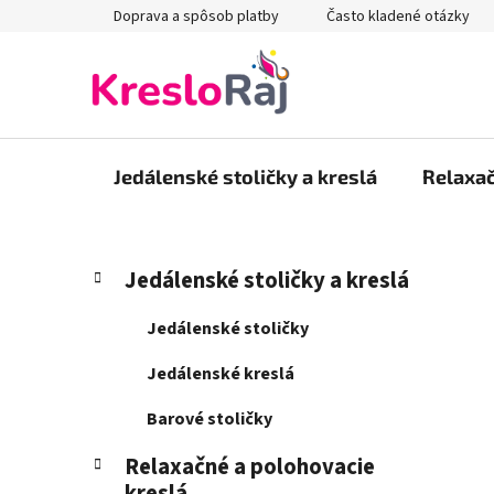
Prejsť
Doprava a spôsob platby
Často kladené otázky
na
obsah
Jedálenské stoličky a kreslá
Relaxač
B
K
Preskočiť
Jedálenské stoličky a kreslá
a
kategórie
o
t
č
Jedálenské stoličky
e
n
g
Jedálenské kreslá
ý
ó
p
r
Barové stoličky
i
a
e
Relaxačné a polohovacie
n
kreslá