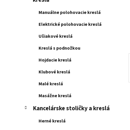
e
l
Manuálne polohovacie kreslá
Elektrické polohovacie kreslá
Ušiakové kreslá
Kreslá s podnožkou
Hojdacie kreslá
Klubové kreslá
Malé kreslá
Masážne kreslá
Kancelárske stoličky a kreslá
Herné kreslá