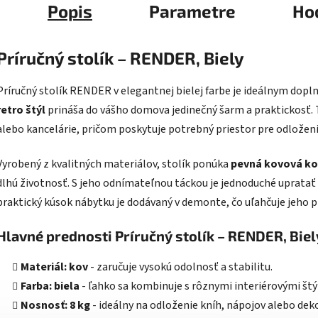
Popis
Parametre
Ho
Príručný stolík – RENDER, Biely
Príručný stolík RENDER v elegantnej bielej farbe je ideálnym dopl
retro štýl
prináša do vášho domova jedinečný šarm a praktickosť. T
alebo kancelárie, pričom poskytuje potrebný priestor pre odloženie
Vyrobený z kvalitných materiálov, stolík ponúka
pevná kovová ko
dlhú životnosť. S jeho odnímateľnou táckou je jednoduché upratať
praktický kúsok nábytku je dodávaný v demonte, čo uľahčuje jeho p
Hlavné prednosti Príručný stolík – RENDER, Biel
Materiál: kov
- zaručuje vysokú odolnosť a stabilitu.
Farba: biela
- ľahko sa kombinuje s rôznymi interiérovými štý
Nosnosť: 8 kg
- ideálny na odloženie kníh, nápojov alebo deko