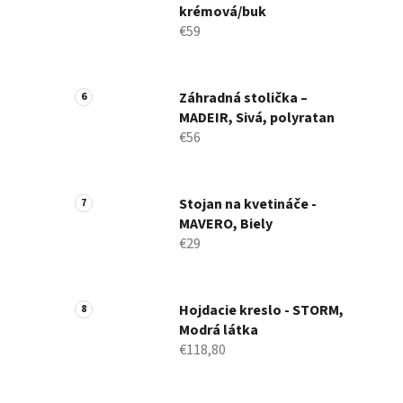
krémová/buk
€59
Záhradná stolička –
MADEIR, Sivá, polyratan
€56
Stojan na kvetináče -
MAVERO, Biely
€29
Hojdacie kreslo - STORM,
Modrá látka
€118,80