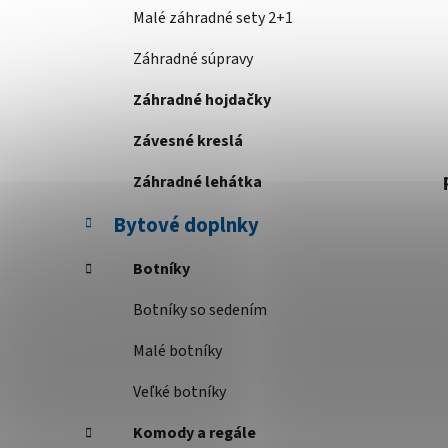
Malé záhradné sety 2+1
Záhradné súpravy
Záhradné hojdačky
Závesné kreslá
Záhradné lehátka
Bytové doplnky
Botníky
Botníky so sedením
Malé botníky
Veľké botníky
Komody a regále