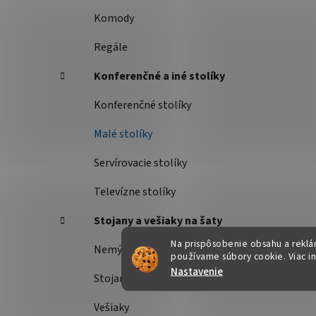
Komody
Regále
Konferenčné a iné stolíky
Konferenčné stolíky
Malé stolíky
Servírovacie stolíky
Televízne stolíky
Stojany a vešiaky na šaty
Na prispôsobenie obsahu a reklám
Nemý sluha
používame súbory cookie. Viac i
Nastavenie
Stojany na šaty
Vešiaky