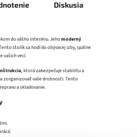
dnotenie
Diskusia
nkom do vášho interiéru. Jeho
moderný
ento stolík sa hodí do obývacej izby, spálne
 vašich vecí.
nštrukcia
, ktorá zabezpečuje stabilitu a
 a zorganizovať vaše drobnosti. Tento
repravu a skladovanie.
y
lmi.
rácií.