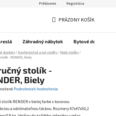
Prihlásenie
Registrácia
Reklamačný poriadok, Záručné podmienky
Reklamačný formulár
PRÁZDNY KOŠÍK
NÁKUPNÝ
KOŠÍK
kreslá
Záhradný nábytok
Bytové doplnky
é doplnky
/
Konferenčné a iné stolíky
/
Malé stolíky
/
stolík - RENDER, Biely
ručný stolík -
DER, Biely
rné
notené
Podrobnosti hodnotenia
enie
ý stolík RENDER v bielej farbe s kovovou
tu
kciou a odnímateľnou táckou. Rozmery 47x47x50,2
nosť 8 kg. Ideálny do každého interiéru v retro