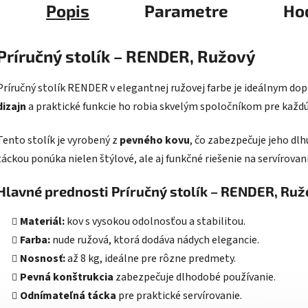
Popis
Parametre
Ho
Príručný stolík – RENDER, Ružový
Príručný stolík RENDER v elegantnej ružovej farbe je ideálnym dop
dizajn
a praktické funkcie ho robia skvelým spoločníkom pre každ
Tento stolík je vyrobený z
pevného kovu
, čo zabezpečuje jeho dlh
táckou ponúka nielen štýlové, ale aj funkčné riešenie na servírovan
Hlavné prednosti Príručný stolík – RENDER, Ru
Materiál:
kov s vysokou odolnosťou a stabilitou.
Farba:
nude ružová, ktorá dodáva nádych elegancie.
Nosnosť:
až 8 kg, ideálne pre rôzne predmety.
Pevná konštrukcia
zabezpečuje dlhodobé používanie.
Odnímateľná tácka
pre praktické servírovanie.