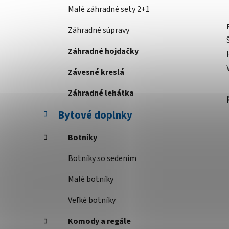
Malé záhradné sety 2+1
Záhradné súpravy
Záhradné hojdačky
Závesné kreslá
Záhradné lehátka
Bytové doplnky
Botníky
Botníky so sedením
Malé botníky
Veľké botníky
Komody a regále