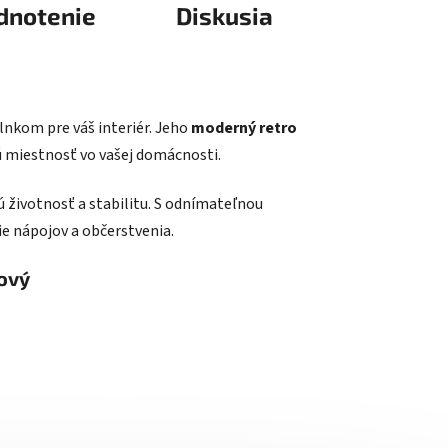
dnotenie
Diskusia
lnkom pre váš interiér. Jeho
moderný retro
ú miestnosť vo vašej domácnosti.
ú životnosť a stabilitu. S odnímateľnou
ie nápojov a občerstvenia.
žový