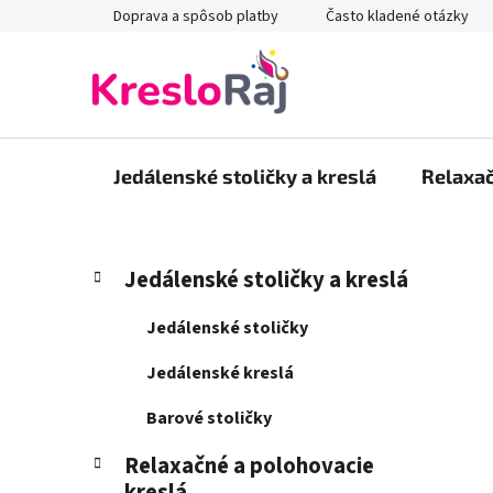
Prejsť
Doprava a spôsob platby
Často kladené otázky
na
obsah
Jedálenské stoličky a kreslá
Relaxač
B
K
Preskočiť
Jedálenské stoličky a kreslá
a
kategórie
o
t
č
Jedálenské stoličky
e
n
g
Jedálenské kreslá
ý
ó
p
r
Barové stoličky
i
a
e
Relaxačné a polohovacie
n
kreslá