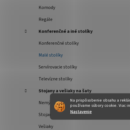
Komody
Regále
Konferenčné a iné stolíky
Konferenčné stolíky
Malé stolíky
Servírovacie stolíky
Televízne stolíky
Stojany a vešiaky na šaty
Na prispôsobenie obsahu a reklám
Nemý sluha
používame súbory cookie. Viac i
Nastavenie
Stojany na šaty
Vešiaky