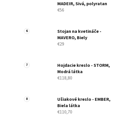
MADEIR, Sivá, polyratan
€56
Stojan na kvetináče -
MAVERO, Biely
€29
Hojdacie kreslo - STORM,
Modrá látka
€118,80
Ušiakové kreslo - EMBER,
Biela látka
€110,70