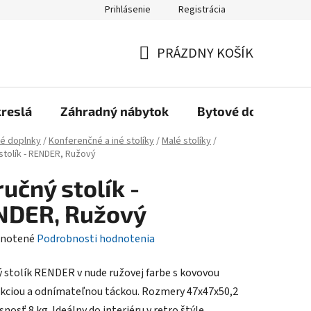
Prihlásenie
Registrácia
Reklamačný poriadok, Záručné podmienky
Reklamačný formulár
PRÁZDNY KOŠÍK
NÁKUPNÝ
KOŠÍK
kreslá
Záhradný nábytok
Bytové doplnky
é doplnky
/
Konferenčné a iné stolíky
/
Malé stolíky
/
stolík - RENDER, Ružový
ručný stolík -
NDER, Ružový
rné
notené
Podrobnosti hodnotenia
enie
ý stolík RENDER v nude ružovej farbe s kovovou
tu
kciou a odnímateľnou táckou. Rozmery 47x47x50,2
nosť 8 kg. Ideálny do interiéru v retro štýle.