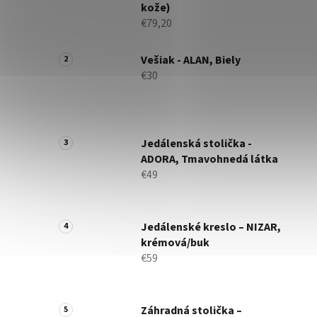
kože)
€79,20
Vešiak - ALAN, Biely
€30
Jedálenská stolička -
ADORA, Tmavohnedá látka
€49
Jedálenské kreslo – NIZAR,
krémová/buk
€59
Záhradná stolička –