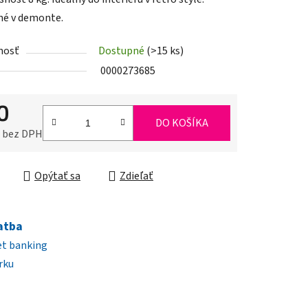
é v demonte.
nosť
Dostupné
(>15 ks)
iek.
0000273685
0
DO KOŠÍKA
0 bez DPH
ková cena:
Opýtať sa
Zdieľať
atba
et banking
rku