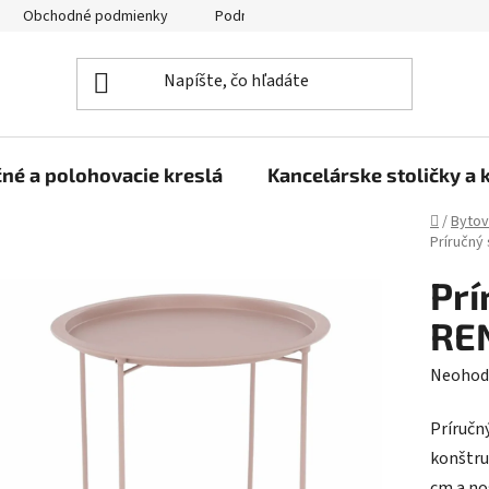
Obchodné podmienky
Podmienky ochrany osobných údajov
né a polohovacie kreslá
Kancelárske stoličky a 
Domov
/
Bytov
Príručný 
Prí
RE
Prieme
Neohod
hodnot
Príručn
produk
konštru
je
cm a nos