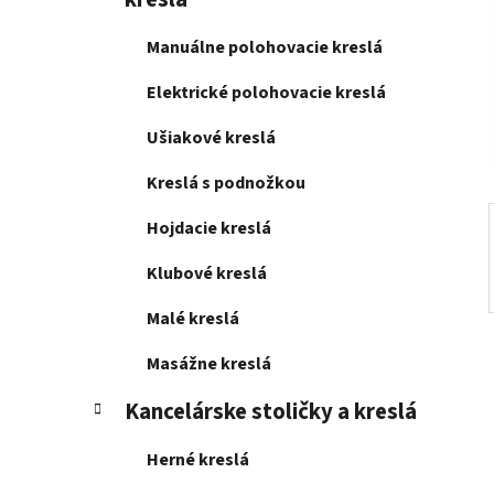
e
l
Manuálne polohovacie kreslá
Elektrické polohovacie kreslá
Ušiakové kreslá
Kreslá s podnožkou
Hojdacie kreslá
Klubové kreslá
Malé kreslá
Masážne kreslá
Kancelárske stoličky a kreslá
Herné kreslá