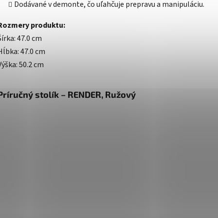
Dodávané v demonte, čo uľahčuje prepravu a manipuláciu.
Rozmery produktu:
Šírka: 47.0 cm
Hĺbka: 47.0 cm
Výška: 50.2 cm
Príručný stolík – RENDER, Ružový