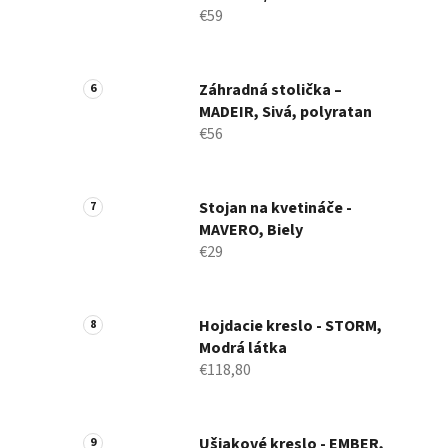
€59
Záhradná stolička –
MADEIR, Sivá, polyratan
€56
Stojan na kvetináče -
MAVERO, Biely
€29
Hojdacie kreslo - STORM,
Modrá látka
€118,80
Ušiakové kreslo - EMBER,