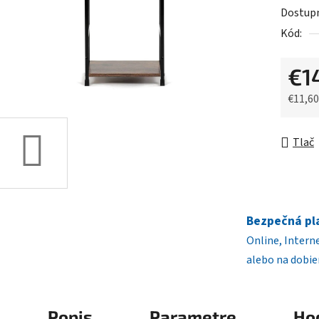
5
Dostup
hviezdič
Kód:
€1
€11,6
Jednot
Tlač
Bezpečná pl
Online, Intern
alebo na dobie
Popis
Parametre
Ho