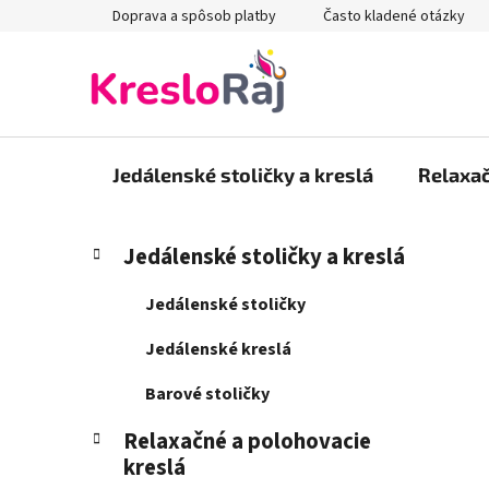
Prejsť
Doprava a spôsob platby
Často kladené otázky
na
obsah
Jedálenské stoličky a kreslá
Relaxač
B
K
Preskočiť
Jedálenské stoličky a kreslá
a
kategórie
o
t
č
Jedálenské stoličky
e
n
g
Jedálenské kreslá
ý
ó
p
r
Barové stoličky
i
a
e
Relaxačné a polohovacie
n
kreslá
e