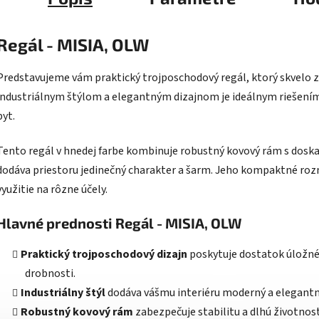
Regál - MISIA, OLW
Predstavujeme vám praktický trojposchodový regál, ktorý skvelo za
industriálnym štýlom a elegantným dizajnom je ideálnym riešením
byt.
Tento regál v hnedej farbe kombinuje robustný kovový rám s dosk
dodáva priestoru jedinečný charakter a šarm. Jeho kompaktné ro
využitie na rôzne účely.
Hlavné prednosti Regál - MISIA, OLW
Praktický trojposchodový dizajn
poskytuje dostatok úložnéh
drobnosti.
Industriálny štýl
dodáva vášmu interiéru moderný a elegantn
Robustný kovový rám
zabezpečuje stabilitu a dlhú životnosť