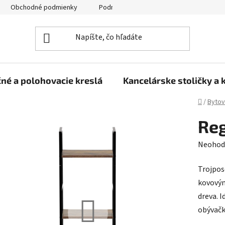
Obchodné podmienky
Podmienky ochrany osobných údajov
né a polohovacie kreslá
Kancelárske stoličky a 
Domov
/
Bytov
Reg
Prieme
Neohod
hodnot
Trojpos
produk
kovový
je
dreva. I
0,0
obývačk
z