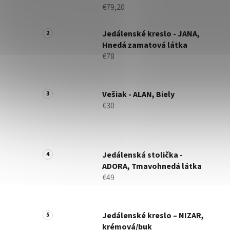
€79,20
Jedálenské kreslo - JANA,
Hnedá zamatová látka
€78
Vešiak - ALAN, Biely
€30
Jedálenská stolička -
ADORA, Tmavohnedá látka
€49
Jedálenské kreslo – NIZAR,
krémová/buk