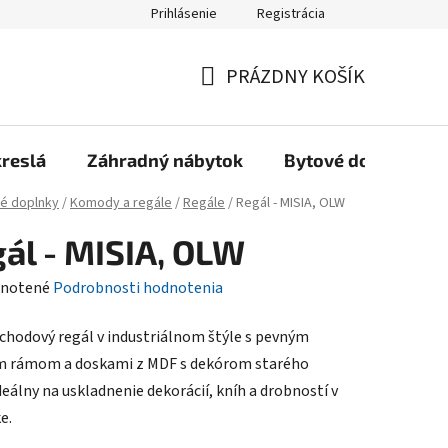
Prihlásenie
Registrácia
Reklamačný poriadok, Záručné podmienky
Reklamačný formulár
PRÁZDNY KOŠÍK
NÁKUPNÝ
KOŠÍK
kreslá
Záhradný nábytok
Bytové doplnky
é doplnky
/
Komody a regále
/
Regále
/
Regál - MISIA, OLW
ál - MISIA, OLW
rné
notené
Podrobnosti hodnotenia
enie
chodový regál v industriálnom štýle s pevným
tu
m rámom a doskami z MDF s dekórom starého
deálny na uskladnenie dekorácií, kníh a drobností v
e.