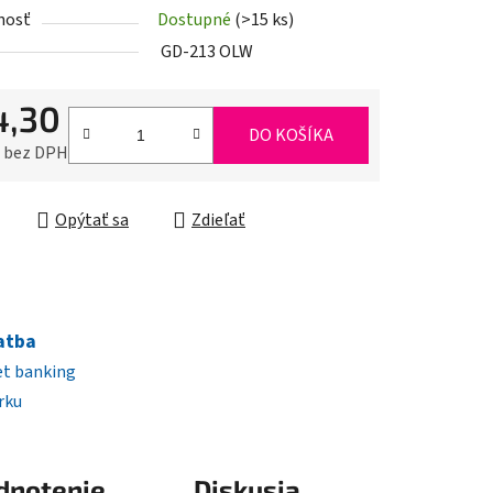
nosť
Dostupné
(>15 ks)
iek.
GD-213 OLW
4,30
DO KOŠÍKA
0 bez DPH
ková cena:
Opýtať sa
Zdieľať
atba
et banking
rku
dnotenie
Diskusia