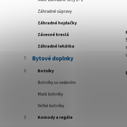
Záhradné súpravy
Záhradné hojdačky
Závesné kreslá
Záhradné lehátka
Bytové doplnky
Botníky
Botníky so sedením
Malé botníky
Veľké botníky
Komody a regále