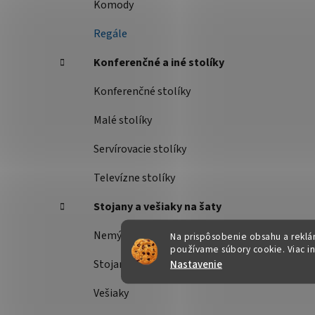
Komody
Regále
Konferenčné a iné stolíky
Konferenčné stolíky
Malé stolíky
Servírovacie stolíky
Televízne stolíky
Stojany a vešiaky na šaty
Nemý sluha
Na prispôsobenie obsahu a reklám
používame súbory cookie. Viac i
Nastavenie
Stojany na šaty
Vešiaky