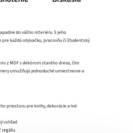
padne do vášho interiéru. S jeho
 pre každú obývačku, pracovňu či študentský
ami z MDF s dekórom starého dreva, čím
zmery umožňujú jednoduché umiestnenie a
o priestoru pre knihy, dekorácie a iné
ý vzhľad.
 regálu.