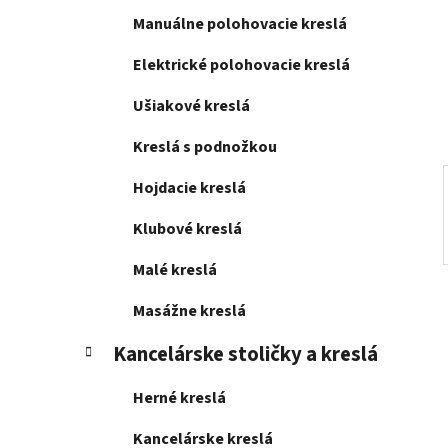
l
Manuálne polohovacie kreslá
Elektrické polohovacie kreslá
Ušiakové kreslá
Kreslá s podnožkou
Hojdacie kreslá
Klubové kreslá
Malé kreslá
Masážne kreslá
Kancelárske stoličky a kreslá
Herné kreslá
Kancelárske kreslá