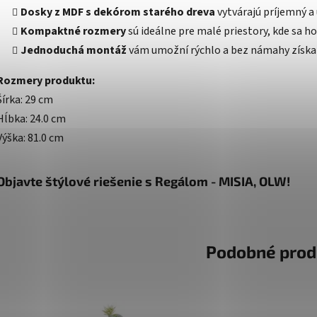
Dosky z MDF s dekórom starého dreva
vytvárajú príjemný a 
Kompaktné rozmery
sú ideálne pre malé priestory, kde sa h
Jednoduchá montáž
vám umožní rýchlo a bez námahy získať
Rozmery produktu:
Šírka: 29 cm
Hĺbka: 24.0 cm
Výška: 81.0 cm
Objavte štýlové riešenie s Regálom - MISIA, OLW!
Podobné prod