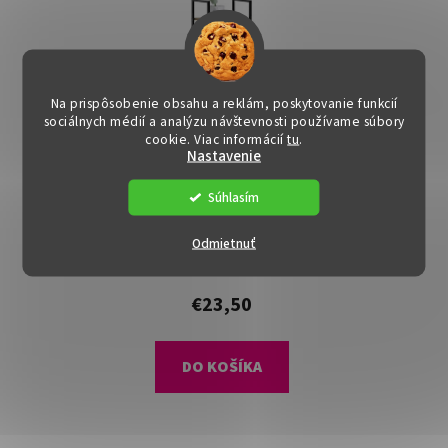
Na prispôsobenie obsahu a reklám, poskytovanie funkcií
sociálnych médií a analýzu návštevnosti používame súbory
cookie. Viac informácií
tu
.
Nastavenie
Súhlasím
Regál - MSTIA, Hnedý
Odmietnuť
Dostupné
(>15 ks)
€23,50
DO KOŠÍKA