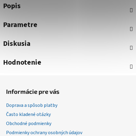
Popis
Parametre
Diskusia
Hodnotenie
Z
á
Informácie pre vás
p
ä
Doprava a spôsob platby
t
Často kladené otázky
i
Obchodné podmienky
e
Podmienky ochrany osobných údajov