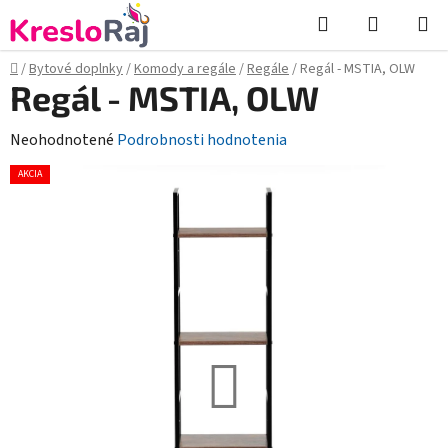
Prejsť
Hľadať
NÁKUP
na
KOŠÍK
obsah
Domov
/
Bytové doplnky
/
Komody a regále
/
Regále
/
Regál - MSTIA, OLW
Regál - MSTIA, OLW
Priemerné
Neohodnotené
Podrobnosti hodnotenia
hodnotenie
AKCIA
produktu
je
0,0
z
5
hviezdičiek.