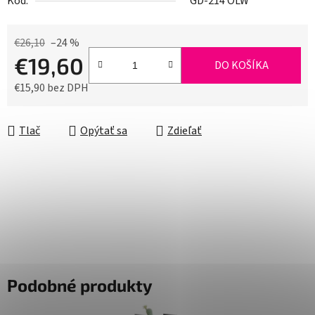
Kód:
GD-214 OLW
€26,10
–24 %
€19,60
DO KOŠÍKA
€15,90 bez DPH
Jednotková cena:
Tlač
Opýtať sa
Zdieľať
Podobné produkty