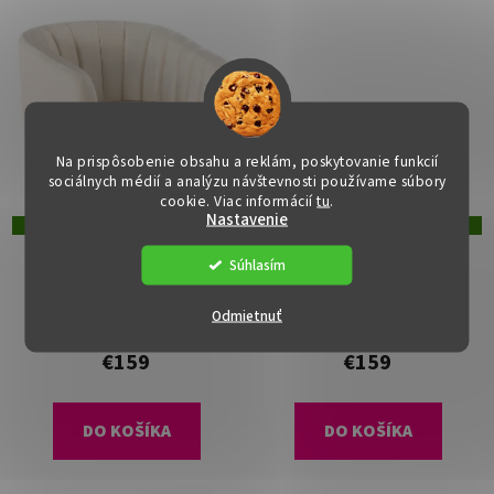
Na prispôsobenie obsahu a reklám, poskytovanie funkcií
sociálnych médií a analýzu návštevnosti používame súbory
cookie. Viac informácií
tu
.
Nastavenie
DOPRAVA ZADARMO
DOPRAVA ZADARMO
Relaxačné kreslo - BAGY,
Relaxačné kreslo - BAGY,
Súhlasím
Béžová zamatová látka
Sivá zamatová látka
Dostupné
(>15 ks)
Dostupné
(>15 ks)
Odmietnuť
€159
€159
DO KOŠÍKA
DO KOŠÍKA