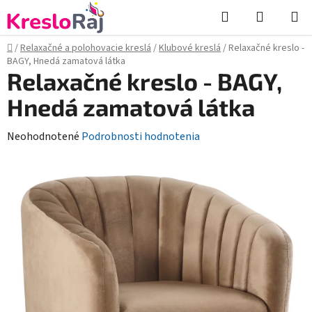
Prejsť
Hľadať
NÁKUP
na
KOŠÍK
obsah
Domov
/
Relaxačné a polohovacie kreslá
/
Klubové kreslá
/
Relaxačné kreslo -
BAGY, Hnedá zamatová látka
Relaxačné kreslo - BAGY,
Hnedá zamatová látka
Priemerné
Neohodnotené
Podrobnosti hodnotenia
hodnotenie
produktu
je
0,0
z
5
hviezdičiek.