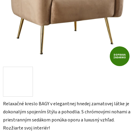
DOPRAVA
ZADARMO
Relaxačné kreslo BAGY v elegantnej hnedej zamatovej látke je
dokonalým spojením štýlu a pohodlia. S chrómovými nohami a
priestranným sedákom ponúka oporu a luxusný vzhľad.
Rozžiarte svoj interiér!