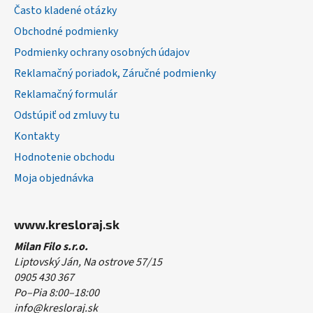
t
Často kladené otázky
i
Obchodné podmienky
e
Podmienky ochrany osobných údajov
Reklamačný poriadok, Záručné podmienky
Reklamačný formulár
Odstúpiť od zmluvy tu
Kontakty
Hodnotenie obchodu
Moja objednávka
www.kresloraj.sk
Milan Filo s.r.o.
Liptovský Ján, Na ostrove 57/15
0905 430 367
Po–Pia 8:00–18:00
info@kresloraj.sk