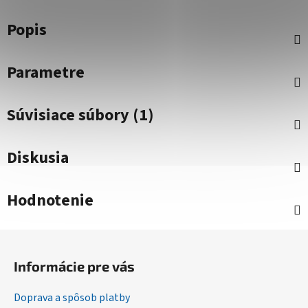
Popis
Parametre
Súvisiace súbory (1)
Diskusia
Hodnotenie
Z
á
Informácie pre vás
p
ä
Doprava a spôsob platby