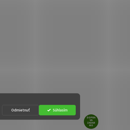
Odmietnuť
Súhlasím
DOPRA
VA
ZADAR
MO