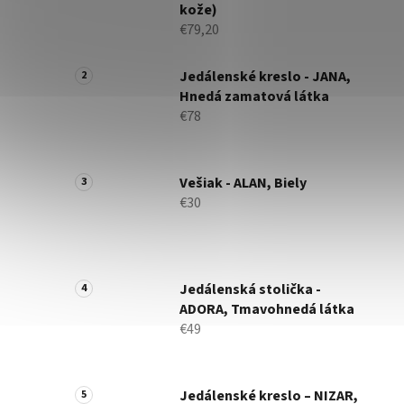
kože)
€79,20
Jedálenské kreslo - JANA,
Hnedá zamatová látka
€78
Vešiak - ALAN, Biely
€30
Jedálenská stolička -
ADORA, Tmavohnedá látka
€49
Jedálenské kreslo – NIZAR,