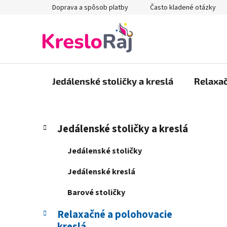
Prejsť
Doprava a spôsob platby
Často kladené otázky
na
obsah
Jedálenské stoličky a kreslá
Relaxač
B
K
Preskočiť
Jedálenské stoličky a kreslá
a
kategórie
o
t
č
Jedálenské stoličky
e
n
g
Jedálenské kreslá
ý
ó
p
r
Barové stoličky
i
a
e
Relaxačné a polohovacie
n
kreslá