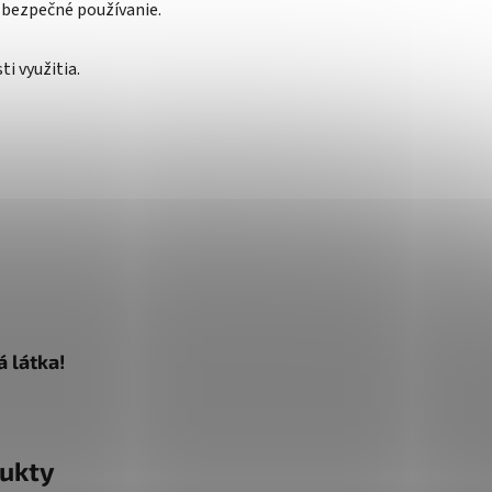
e bezpečné používanie.
i využitia.
 látka!
ukty