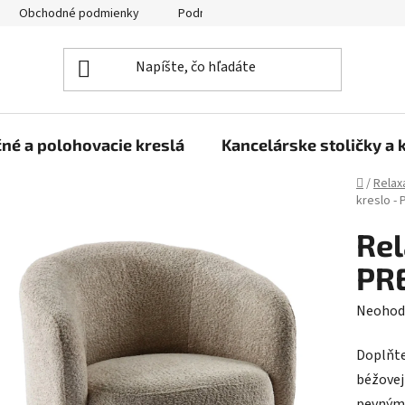
Obchodné podmienky
Podmienky ochrany osobných údajov
né a polohovacie kreslá
Kancelárske stoličky a 
Domov
/
Relax
kreslo -
Rel
PRE
Prieme
Neohod
hodnot
Doplňte
produk
béžovej
je
pevným