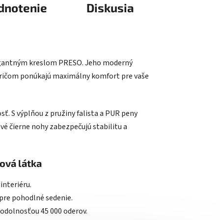
dnotenie
Diskusia
elegantným kreslom PRESO. Jeho moderný
 pričom ponúkajú maximálny komfort pre vaše
ť. S výplňou z pružiny falista a PUR peny
vé čierne nohy zabezpečujú stabilitu a
ová látka
interiéru.
 pre pohodlné sedenie.
uodolnosťou 45 000 oderov.