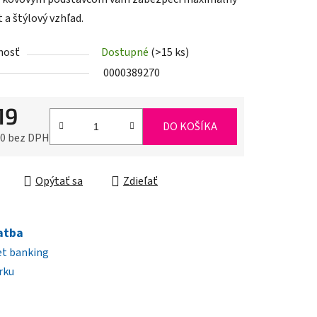
 a štýlový vzhľad.
nosť
Dostupné
(>15 ks)
iek.
0000389270
19
DO KOŠÍKA
10 bez DPH
ková cena:
Opýtať sa
Zdieľať
atba
et banking
rku