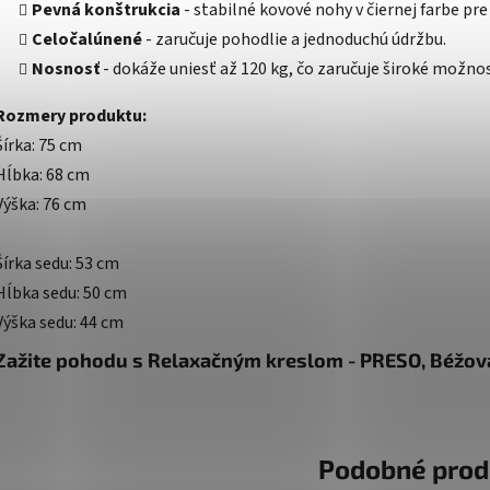
Pevná konštrukcia
- stabilné kovové nohy v čiernej farbe pr
Celočalúnené
- zaručuje pohodlie a jednoduchú údržbu.
Nosnosť
- dokáže uniesť až 120 kg, čo zaručuje široké možnost
Rozmery produktu:
Šírka: 75 cm
Hĺbka: 68 cm
Výška: 76 cm
Šírka sedu: 53 cm
Hĺbka sedu: 50 cm
Výška sedu: 44 cm
Zažite pohodu s Relaxačným kreslom - PRESO, Béžová
Podobné prod