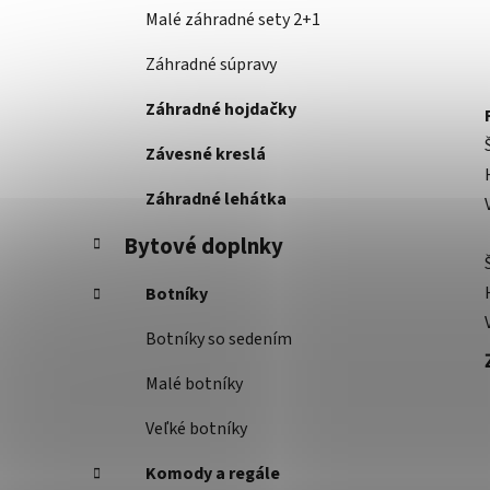
Malé záhradné sety 2+1
Záhradné súpravy
Záhradné hojdačky
Závesné kreslá
Záhradné lehátka
Bytové doplnky
Botníky
Botníky so sedením
Malé botníky
Veľké botníky
Komody a regále