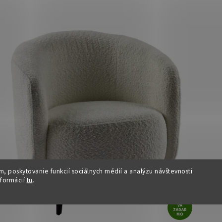
, poskytovanie funkcií sociálnych médií a analýzu návštevnosti
nformácií
tu
.
DOPRA
VA
ZADAR
MO