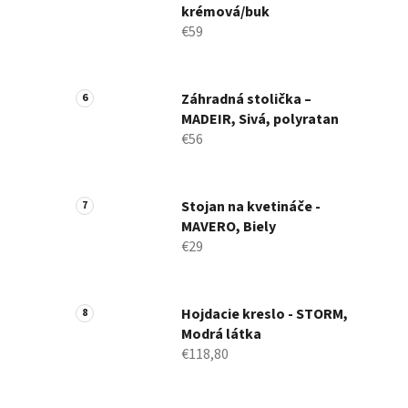
krémová/buk
€59
Záhradná stolička –
MADEIR, Sivá, polyratan
€56
Stojan na kvetináče -
MAVERO, Biely
€29
Hojdacie kreslo - STORM,
Modrá látka
€118,80