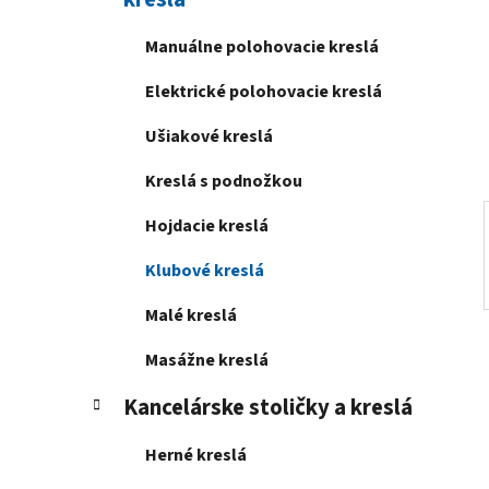
e
l
Manuálne polohovacie kreslá
Elektrické polohovacie kreslá
Ušiakové kreslá
Kreslá s podnožkou
Hojdacie kreslá
Klubové kreslá
Malé kreslá
Masážne kreslá
Kancelárske stoličky a kreslá
Herné kreslá