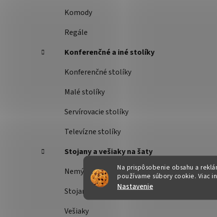
Komody
Regále
Konferenčné a iné stolíky
Konferenčné stolíky
Malé stolíky
Servírovacie stolíky
Televízne stolíky
Stojany a vešiaky na šaty
Na prispôsobenie obsahu a reklám
Nemý sluha
používame súbory cookie. Viac i
Nastavenie
Stojany na šaty
Vešiaky