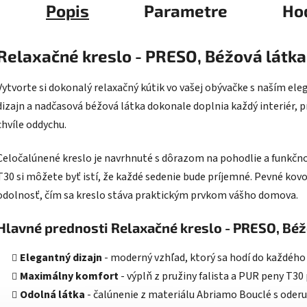
Popis
Parametre
Ho
Relaxačné kreslo - PRESO, Béžová látka
Vytvorte si dokonalý relaxačný kútik vo vašej obývačke s naším 
dizajn a nadčasová béžová látka dokonale doplnia každý interiér,
chvíle oddychu.
Celočalúnené kreslo je navrhnuté s dôrazom na pohodlie a funkčnos
T30 si môžete byť istí, že každé sedenie bude príjemné. Pevné kovo
odolnosť, čím sa kreslo stáva praktickým prvkom vášho domova.
Hlavné prednosti Relaxačné kreslo - PRESO, Béž
Elegantný dizajn
- moderný vzhľad, ktorý sa hodí do každého 
Maximálny komfort
- výplň z pružiny falista a PUR peny T30
Odolná látka
- čalúnenie z materiálu Abriamo Bouclé s oder