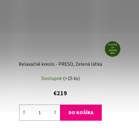
DOPRA
VA
ZADAR
MO
Relaxačné kreslo - PRESO, Zelená látka
Dostupné
(>15 ks)
€219
DO KOŠÍKA