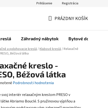
Prihlásenie
Registrácia
Reklamačný poriadok, Záručné podmienky
Reklamačný formulár
PRÁZDNY KOŠÍK
NÁKUPNÝ
KOŠÍK
kreslá
Záhradný nábytok
Bytové doplnky
ačné a polohovacie kreslá
/
Klubové kreslá
/
Relaxačné
 PRESO, Béžová látka
axačné kreslo -
SO, Béžová látka
rné
notené
Podrobnosti hodnotenia
enie
 svoj interiér relaxačným kreslom PRESO v
tu
 látke Abriamo Bouclé. S pružinovou výplňou a
 kovovým podstavcom vám zabezpečí maximálny