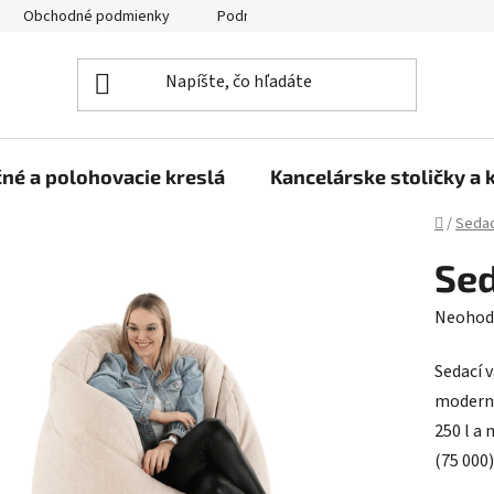
Obchodné podmienky
Podmienky ochrany osobných údajov
né a polohovacie kreslá
Kancelárske stoličky a 
Domov
/
Sedac
Sed
Prieme
Neohod
hodnot
Sedací 
produk
moderný
je
250 l a
0,0
(75 000
z