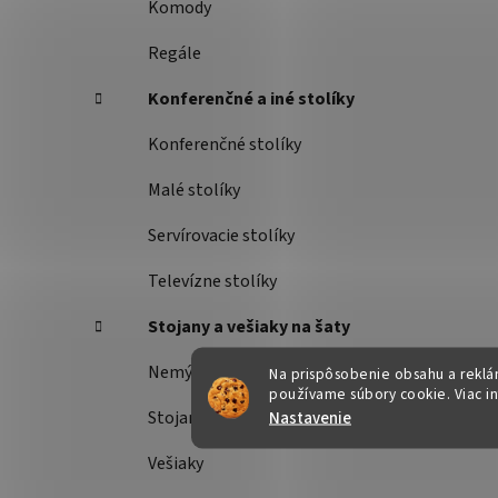
Komody
Regále
Konferenčné a iné stolíky
Konferenčné stolíky
Malé stolíky
Servírovacie stolíky
Televízne stolíky
Stojany a vešiaky na šaty
Nemý sluha
Na prispôsobenie obsahu a reklám
používame súbory cookie. Viac i
Nastavenie
Stojany na šaty
Vešiaky