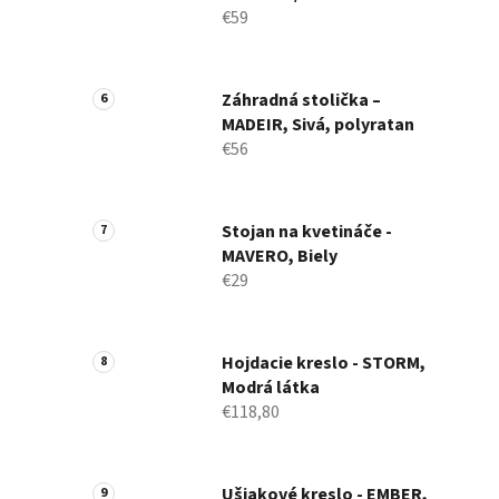
€59
Záhradná stolička –
MADEIR, Sivá, polyratan
€56
Stojan na kvetináče -
MAVERO, Biely
€29
Hojdacie kreslo - STORM,
Modrá látka
€118,80
Ušiakové kreslo - EMBER,