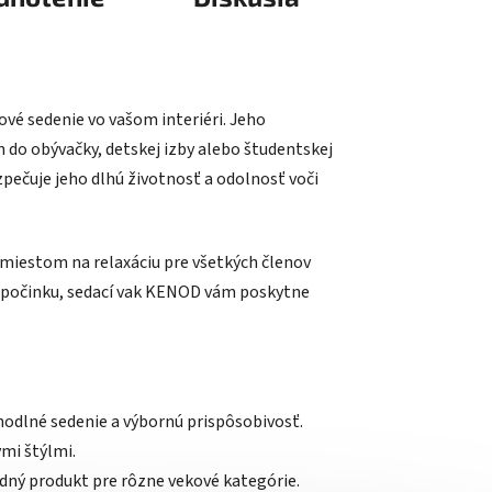
ové sedenie vo vašom interiéri. Jeho
 do obývačky, detskej izby alebo študentskej
zpečuje jeho dlhú životnosť a odolnosť voči
iestom na relaxáciu pre všetkých členov
e odpočinku, sedací vak KENOD vám poskytne
odlné sedenie a výbornú prispôsobivosť.
mi štýlmi.
odný produkt pre rôzne vekové kategórie.