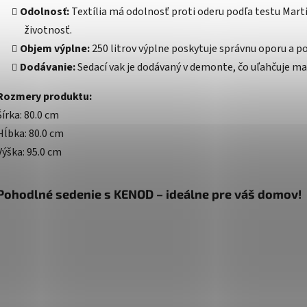
Odolnosť:
Textília má odolnosť proti oderu podľa testu Marti
životnosť.
Objem výplne:
250 litrov výplne poskytuje správnu oporu a p
Dodávanie:
Sedací vak je dodávaný v demonte, čo uľahčuje ma
Rozmery produktu:
Šírka: 80.0 cm
Hĺbka: 80.0 cm
Výška: 95.0 cm
Pohodlné sedenie s KENOD – ideálne pre váš domov!