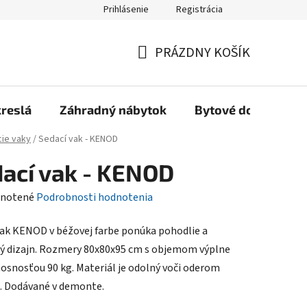
Prihlásenie
Registrácia
Reklamačný poriadok, Záručné podmienky
Reklamačný formulár
PRÁZDNY KOŠÍK
NÁKUPNÝ
KOŠÍK
kreslá
Záhradný nábytok
Bytové doplnky
ie vaky
/
Sedací vak - KENOD
ací vak - KENOD
rné
notené
Podrobnosti hodnotenia
enie
vak KENOD v béžovej farbe ponúka pohodlie a
tu
 dizajn. Rozmery 80x80x95 cm s objemom výplne
 nosnosťou 90 kg. Materiál je odolný voči oderom
). Dodávané v demonte.