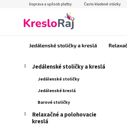
Prejsť
Doprava a spôsob platby
Často kladené otázky
na
obsah
Jedálenské stoličky a kreslá
Relaxač
B
K
Preskočiť
Jedálenské stoličky a kreslá
a
kategórie
o
t
č
Jedálenské stoličky
e
n
g
Jedálenské kreslá
ý
ó
p
r
Barové stoličky
i
a
e
Relaxačné a polohovacie
n
kreslá
e