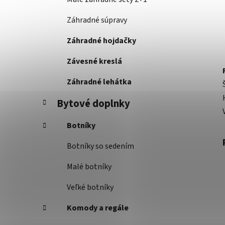
Záhradné súpravy
Záhradné hojdačky
Závesné kreslá
Záhradné lehátka
Bytové doplnky
Botníky
Botníky so sedením
Malé botníky
Veľké botníky
Komody a regále