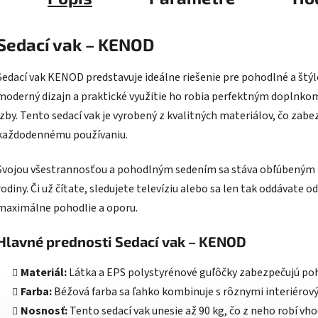
Sedací vak – KENOD
Sedací vak KENOD predstavuje ideálne riešenie pre pohodlné a štýl
moderný dizajn a praktické využitie ho robia perfektným doplnkom
izby. Tento sedací vak je vyrobený z kvalitných materiálov, čo zabe
každodennému používaniu.
Svojou všestrannosťou a pohodlným sedením sa stáva obľúbeným m
rodiny. Či už čítate, sledujete televíziu alebo sa len tak oddávat
maximálne pohodlie a oporu.
Hlavné prednosti Sedací vak – KENOD
Materiál:
Látka a EPS polystyrénové guľôčky zabezpečujú poh
Farba:
Béžová farba sa ľahko kombinuje s rôznymi interiérový
Nosnosť:
Tento sedací vak unesie až 90 kg, čo z neho robí vh