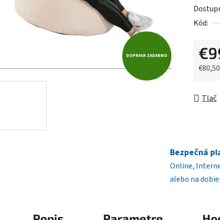
5
Dostup
hviezdič
Kód:
€9
DOPRAVA ZADARMO
€80,5
Jednot
Tlač
Bezpečná pl
Online, Intern
alebo na dobie
Popis
Parametre
Ho