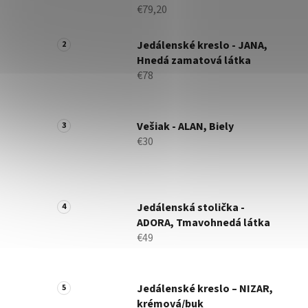
€79,20
Jedálenské kreslo - JANA,
Hnedá zamatová látka
€78
Vešiak - ALAN, Biely
€30
Jedálenská stolička -
ADORA, Tmavohnedá látka
€49
Jedálenské kreslo – NIZAR,
krémová/buk