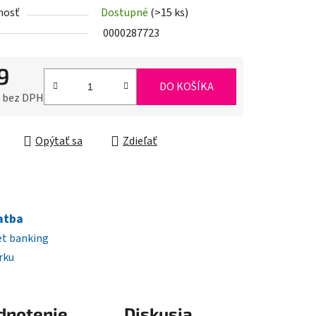
nosť
Dostupné
(>15 ks)
iek.
0000287723
9
DO KOŠÍKA
0 bez DPH
ková cena:
Opýtať sa
Zdieľať
atba
et banking
rku
dnotenie
Diskusia