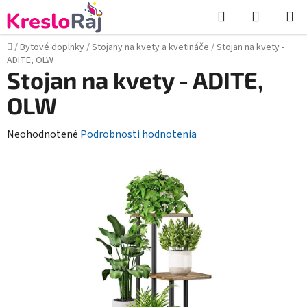
Prejsť
Hľadať
NÁKUP
na
KOŠÍK
obsah
Domov
/
Bytové doplnky
/
Stojany na kvety a kvetináče
/
Stojan na kvety -
ADITE, OLW
Stojan na kvety - ADITE,
OLW
Priemerné
Neohodnotené
Podrobnosti hodnotenia
hodnotenie
produktu
je
0,0
z
5
hviezdičiek.