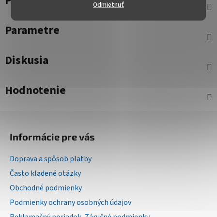
Popis
Odmietnuť
Parametre
Diskusia
Hodnotenie
Z
á
Informácie pre vás
p
ä
Doprava a spôsob platby
t
Často kladené otázky
i
Obchodné podmienky
e
Podmienky ochrany osobných údajov