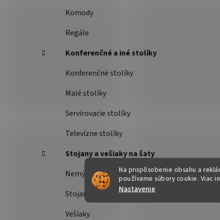
Komody
Regále
Konferenčné a iné stolíky
Konferenčné stolíky
Malé stolíky
Servírovacie stolíky
Televízne stolíky
Stojany a vešiaky na šaty
Na prispôsobenie obsahu a reklám
Nemý sluha
používame súbory cookie. Viac i
Nastavenie
Stojany na šaty
Vešiaky