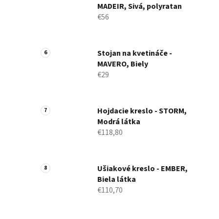
MADEIR, Sivá, polyratan
€56
Stojan na kvetináče -
MAVERO, Biely
€29
Hojdacie kreslo - STORM,
Modrá látka
€118,80
Ušiakové kreslo - EMBER,
Biela látka
€110,70