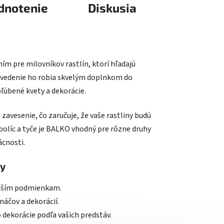
dnotenie
Diskusia
ním pre milovníkov rastlín, ktorí hľadajú
revedenie ho robia skvelým doplnkom do
bľúbené kvety a dekorácie.
 zavesenie, čo zaručuje, že vaše rastliny budú
políc a tyče je BALKO vhodný pre rôzne druhy
ácnosti.
ny
kajším podmienkam.
náčov a dekorácií.
 dekorácie podľa vašich predstáv.