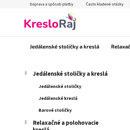
Prejsť
Doprava a spôsob platby
Často kladené otázky
na
obsah
Jedálenské stoličky a kreslá
Relaxač
B
K
Preskočiť
Jedálenské stoličky a kreslá
a
kategórie
o
t
č
Jedálenské stoličky
e
n
g
Jedálenské kreslá
ý
ó
p
r
Barové stoličky
i
a
e
Relaxačné a polohovacie
n
kreslá