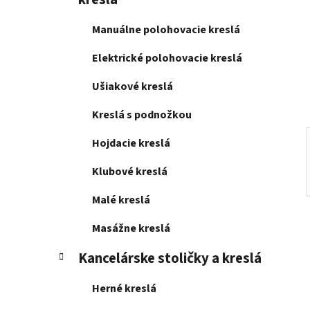
e
l
Manuálne polohovacie kreslá
Elektrické polohovacie kreslá
Ušiakové kreslá
Kreslá s podnožkou
Hojdacie kreslá
Klubové kreslá
Malé kreslá
Masážne kreslá
Kancelárske stoličky a kreslá
Herné kreslá