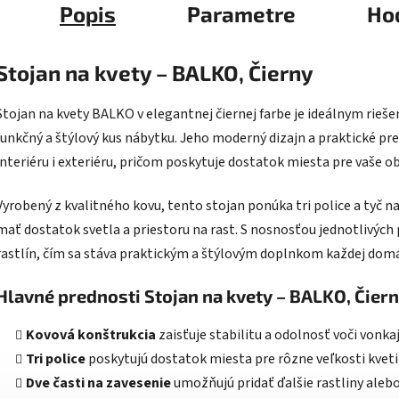
Popis
Parametre
Ho
Stojan na kvety – BALKO, Čierny
Stojan na kvety BALKO v elegantnej čiernej farbe je ideálnym rieše
funkčný a štýlový kus nábytku. Jeho moderný dizajn a praktické p
interiéru i exteriéru, pričom poskytuje dostatok miesta pre vaše o
Vyrobený z kvalitného kovu, tento stojan ponúka tri police a tyč na
mať dostatok svetla a priestoru na rast. S nosnosťou jednotlivých 
rastlín, čím sa stáva praktickým a štýlovým doplnkom každej dom
Hlavné prednosti Stojan na kvety – BALKO, Čier
Kovová konštrukcia
zaisťuje stabilitu a odolnosť voči von
Tri police
poskytujú dostatok miesta pre rôzne veľkosti kveti
Dve časti na zavesenie
umožňujú pridať ďalšie rastliny alebo