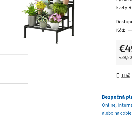
0,0
kvety. 
z
5
Dostup
hviezdič
Kód:
€4
€39,8
Jednot
Tlač
Bezpečná pl
Online, Intern
alebo na dobie