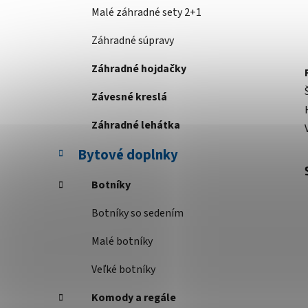
Malé záhradné sety 2+1
Záhradné súpravy
Záhradné hojdačky
Závesné kreslá
Záhradné lehátka
Bytové doplnky
Botníky
Botníky so sedením
Malé botníky
Veľké botníky
Komody a regále