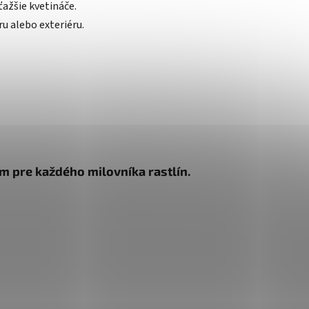
ťažšie kvetináče.
ru alebo exteriéru.
m pre každého milovníka rastlín.