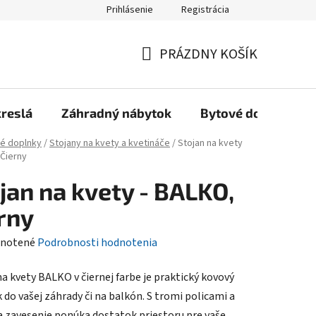
Prihlásenie
Registrácia
Reklamačný poriadok, Záručné podmienky
Reklamačný formulár
PRÁZDNY KOŠÍK
NÁKUPNÝ
KOŠÍK
kreslá
Záhradný nábytok
Bytové doplnky
é doplnky
/
Stojany na kvety a kvetináče
/
Stojan na kvety
 Čierny
jan na kvety - BALKO,
rny
rné
notené
Podrobnosti hodnotenia
enie
na kvety BALKO v čiernej farbe je praktický kovový
tu
 do vašej záhrady či na balkón. S tromi policami a
a zavesenie ponúka dostatok priestoru pre vaše