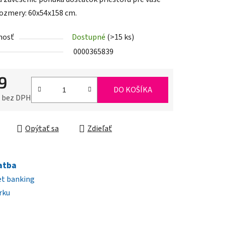
Rozmery: 60x54x158 cm.
nosť
Dostupné
(>15 ks)
iek.
0000365839
9
DO KOŠÍKA
0 bez DPH
ková cena:
Opýtať sa
Zdieľať
atba
et banking
rku