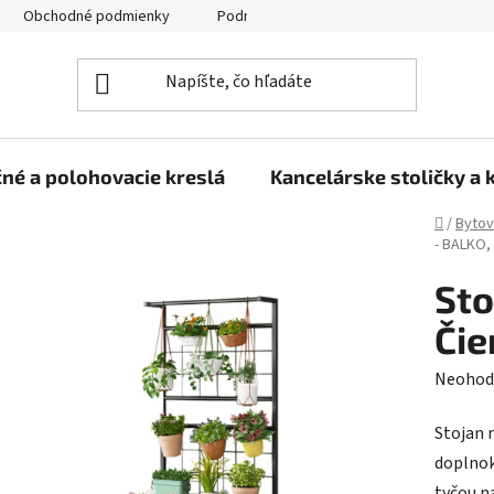
Obchodné podmienky
Podmienky ochrany osobných údajov
né a polohovacie kreslá
Kancelárske stoličky a 
Domov
/
Bytov
- BALKO,
Sto
Čie
Prieme
Neohod
hodnot
Stojan 
produk
doplnok
je
tyčou n