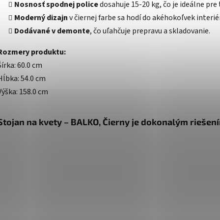
Nosnosť spodnej police
dosahuje 15-20 kg, čo je ideálne pre 
Moderný dizajn
v čiernej farbe sa hodí do akéhokoľvek interié
Dodávané v demonte
, čo uľahčuje prepravu a skladovanie.
Rozmery produktu:
Šírka: 60.0 cm
Hĺbka: 54.0 cm
Výška: 158.0 cm
Stojan na kvety – BALKO, Čierny je dokonalým riešení