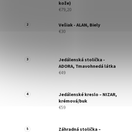
kože)
€79,20
Vešiak - ALAN, Biely
€30
Jedálenská stolička -
ADORA, Tmavohnedá látka
€49
Jedálenské kreslo – NIZAR,
krémová/buk
€59
Záhradná stolička –