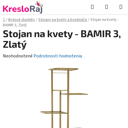
Prejsť
Hľadať
NÁKUP
na
KOŠÍK
obsah
Domov
/
Bytové doplnky
/
Stojany na kvety a kvetináče
/
Stojan na kvety -
BAMIR 3, Zlatý
Stojan na kvety - BAMIR 3,
Zlatý
Priemerné
Neohodnotené
Podrobnosti hodnotenia
hodnotenie
produktu
je
0,0
z
5
hviezdičiek.