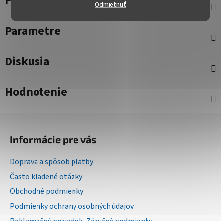
Popis
Odmietnuť
Parametre
Diskusia
Hodnotenie
Z
á
Informácie pre vás
p
ä
Doprava a spôsob platby
t
Často kladené otázky
i
Obchodné podmienky
e
Podmienky ochrany osobných údajov