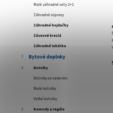
Malé záhradné sety 2+1
Záhradné súpravy
Záhradné hojdačky
Závesné kreslá
Záhradné lehátka
Bytové doplnky
Botníky
Botníky so sedením
Malé botníky
Veľké botníky
Komody a regále