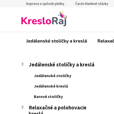
Prejsť
Doprava a spôsob platby
Často kladené otázky
na
obsah
Jedálenské stoličky a kreslá
Relaxač
B
K
Preskočiť
Jedálenské stoličky a kreslá
a
kategórie
o
t
č
Jedálenské stoličky
e
n
g
Jedálenské kreslá
ý
ó
p
r
Barové stoličky
i
a
e
Relaxačné a polohovacie
n
kreslá