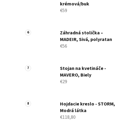
krémová/buk
€59
Záhradná stolička –
MADEIR, Sivá, polyratan
€56
Stojan na kvetináče -
MAVERO, Biely
€29
Hojdacie kreslo - STORM,
Modrá látka
€118,80