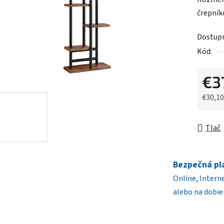
0,0
črepník
z
5
Dostup
hviezdič
Kód:
€3
€30,1
Jednot
Tlač
Bezpečná pl
Online, Intern
alebo na dobie