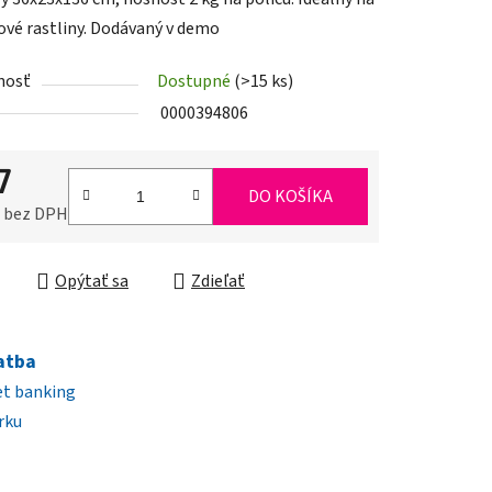
ové rastliny. Dodávaný v demo
nosť
Dostupné
(>15 ks)
iek.
0000394806
7
DO KOŠÍKA
0 bez DPH
ková cena:
Opýtať sa
Zdieľať
atba
et banking
rku