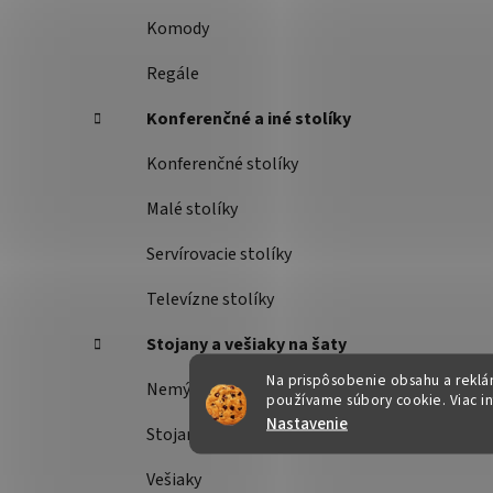
Komody
Regále
Konferenčné a iné stolíky
Konferenčné stolíky
Malé stolíky
Servírovacie stolíky
Televízne stolíky
Stojany a vešiaky na šaty
Na prispôsobenie obsahu a reklám
Nemý sluha
používame súbory cookie. Viac i
Nastavenie
Stojany na šaty
Vešiaky