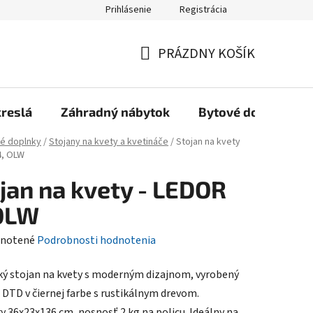
Prihlásenie
Registrácia
Reklamačný poriadok, Záručné podmienky
Reklamačný formulár
PRÁZDNY KOŠÍK
NÁKUPNÝ
KOŠÍK
kreslá
Záhradný nábytok
Bytové doplnky
é doplnky
/
Stojany na kvety a kvetináče
/
Stojan na kvety
4, OLW
jan na kvety - LEDOR
 OLW
rné
notené
Podrobnosti hodnotenia
enie
ký stojan na kvety s moderným dizajnom, vyrobený
tu
a DTD v čiernej farbe s rustikálnym drevom.
 36x23x136 cm, nosnosť 2 kg na policu. Ideálny na