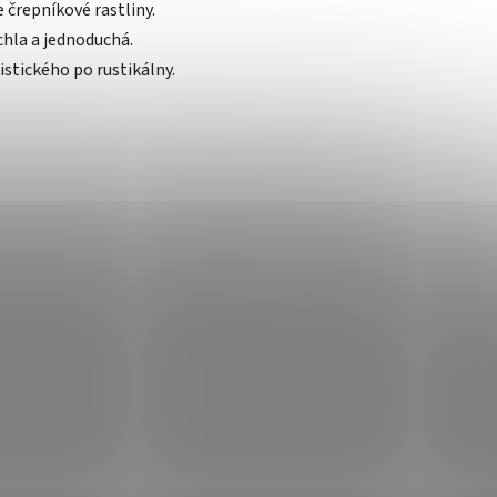
e črepníkové rastliny.
hla a jednoduchá.
istického po rustikálny.