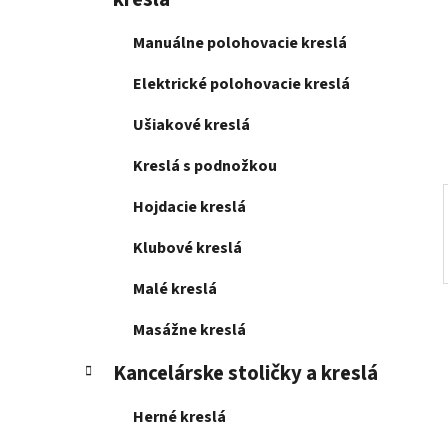
e
l
Manuálne polohovacie kreslá
Elektrické polohovacie kreslá
Ušiakové kreslá
Kreslá s podnožkou
Hojdacie kreslá
Klubové kreslá
Malé kreslá
Masážne kreslá
Kancelárske stoličky a kreslá
Herné kreslá