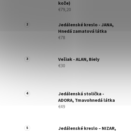
kože)
€79,20
Jedálenské kreslo - JANA,
Hnedá zamatová látka
€78
Vešiak - ALAN, Biely
€30
Jedálenská stolička -
ADORA, Tmavohnedá látka
€49
Jedálenské kreslo – NIZAR,