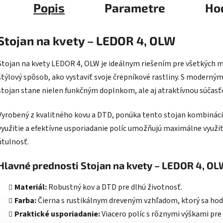
Popis
Parametre
Ho
Stojan na kvety – LEDOR 4, OLW
Stojan na kvety LEDOR 4, OLW je ideálnym riešením pre všetkých mil
štýlový spôsob, ako vystaviť svoje črepníkové rastliny. S modern
stojan stane nielen funkčným doplnkom, ale aj atraktívnou súčasťo
Vyrobený z kvalitného kovu a DTD, ponúka tento stojan kombináciu
využitie a efektívne usporiadanie políc umožňujú maximálne využi
útulnosť.
Hlavné prednosti Stojan na kvety – LEDOR 4, O
Materiál:
Robustný kov a DTD pre dlhú životnosť.
Farba:
Čierna s rustikálnym dreveným vzhľadom, ktorý sa hodí
Praktické usporiadanie:
Viacero políc s rôznymi výškami pre 