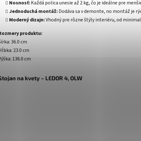
Nosnosť:
Každá polica unesie až 2 kg, čo je ideálne pre menši
Jednoduchá montáž:
Dodáva sa v demonte, no montáž je rýc
Moderný dizajn:
Vhodný pre rôzne štýly interiéru, od minimal
Rozmery produktu:
Šírka: 36.0 cm
Hĺbka: 23.0 cm
Výška: 136.0 cm
Stojan na kvety – LEDOR 4, OLW