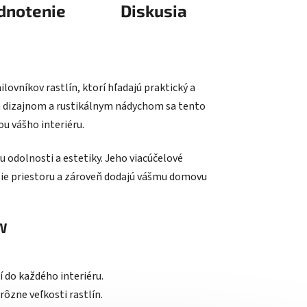
dnotenie
Diskusia
ovníkov rastlín, ktorí hľadajú praktický a
ým dizajnom a rustikálnym nádychom sa tento
u vášho interiéru.
 odolnosti a estetiky. Jeho viacúčelové
tie priestoru a zároveň dodajú vášmu domovu
LW
 do každého interiéru.
rôzne veľkosti rastlín.