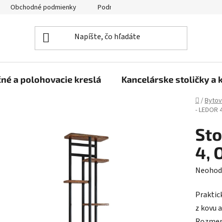
Obchodné podmienky
Podmienky ochrany osobných údajov
né a polohovacie kreslá
Kancelárske stoličky a 
Domov
/
Bytov
- LEDOR 
Sto
4,
Prieme
Neohod
hodnot
Praktic
produk
z kovu 
je
Rozmery