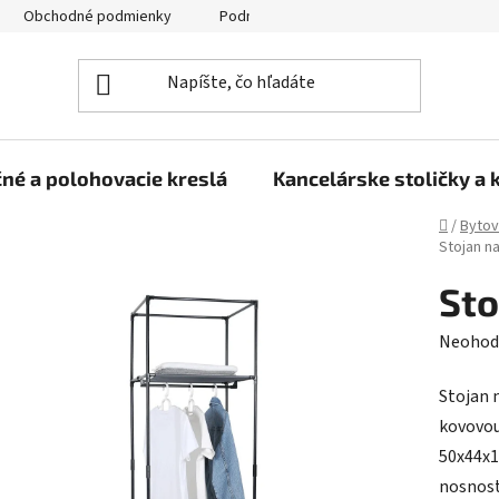
Obchodné podmienky
Podmienky ochrany osobných údajov
né a polohovacie kreslá
Kancelárske stoličky a 
Domov
/
Bytov
Stojan na
Sto
Prieme
Neohod
hodnot
Stojan 
produk
kovovou
je
50x44x1
0,0
nosnosť
z