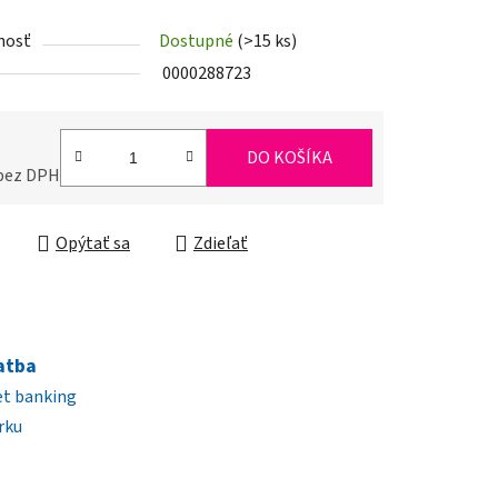
nosť
Dostupné
(>15 ks)
iek.
0000288723
DO KOŠÍKA
 bez DPH
ková cena:
Opýtať sa
Zdieľať
atba
et banking
rku