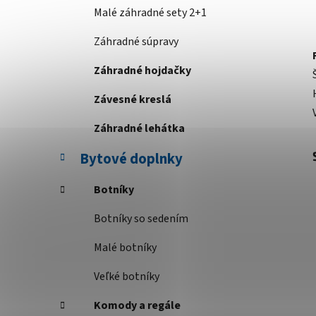
Malé záhradné sety 2+1
Záhradné súpravy
Záhradné hojdačky
Závesné kreslá
Záhradné lehátka
Bytové doplnky
Botníky
Botníky so sedením
Malé botníky
Veľké botníky
Komody a regále