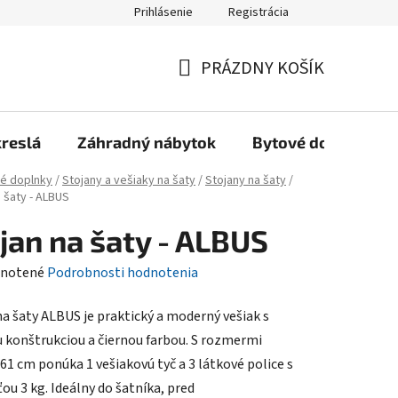
Prihlásenie
Registrácia
Reklamačný poriadok, Záručné podmienky
Reklamačný formulár
PRÁZDNY KOŠÍK
NÁKUPNÝ
KOŠÍK
kreslá
Záhradný nábytok
Bytové doplnky
é doplnky
/
Stojany a vešiaky na šaty
/
Stojany na šaty
/
 šaty - ALBUS
jan na šaty - ALBUS
rné
notené
Podrobnosti hodnotenia
enie
na šaty ALBUS je praktický a moderný vešiak s
tu
 konštrukciou a čiernou farbou. S rozmermi
61 cm ponúka 1 vešiakovú tyč a 3 látkové police s
ou 3 kg. Ideálny do šatníka, pred