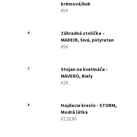
krémová/buk
€59
Záhradná stolička –
MADEIR, Sivá, polyratan
€56
Stojan na kvetináče -
MAVERO, Biely
€29
Hojdacie kreslo - STORM,
Modrá látka
€118,80