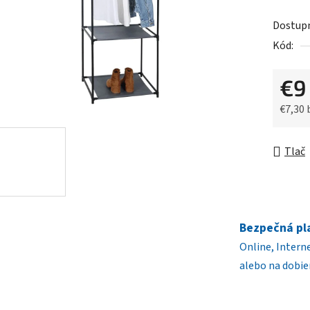
5
Dostup
hviezdič
Kód:
€9
€7,30
Jednot
Tlač
Bezpečná pl
Online, Intern
alebo na dobie