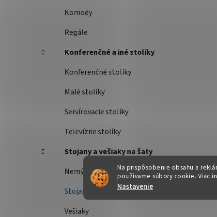
Komody
Regále
Konferenčné a iné stolíky
Konferenčné stolíky
Malé stolíky
Servírovacie stolíky
Televízne stolíky
Stojany a vešiaky na šaty
Na prispôsobenie obsahu a reklám
Nemý sluha
používame súbory cookie. Viac i
Nastavenie
Stojany na šaty
Vešiaky