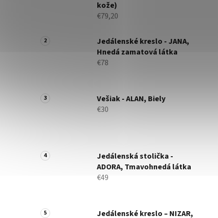
kože)
€79,20
Jedálenské kreslo - JANA,
Hnedá zamatová látka
€78
Vešiak - ALAN, Biely
€30
Jedálenská stolička -
ADORA, Tmavohnedá látka
€49
Jedálenské kreslo – NIZAR,