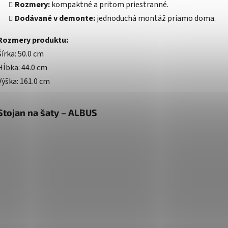
Rozmery:
kompaktné a pritom priestranné.
Dodávané v demonte:
jednoduchá montáž priamo doma.
Rozmery produktu:
Šírka: 50.0 cm
Hĺbka: 44.0 cm
Výška: 161.0 cm
Stojan na šaty – ALBUS