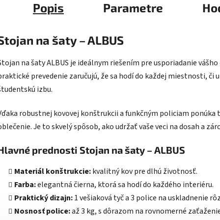
Popis
Parametre
Ho
Stojan na šaty – ALBUS
Stojan na šaty ALBUS je ideálnym riešením pre usporiadanie vášho
praktické prevedenie zaručujú, že sa hodí do každej miestnosti, či u
študentskú izbu.
Vďaka robustnej kovovej konštrukcii a funkčným policiam ponúka t
oblečenie. Je to skvelý spôsob, ako udržať vaše veci na dosah a zár
Hlavné prednosti Stojan na šaty – ALBUS
Materiál konštrukcie:
kvalitný kov pre dlhú životnosť.
Farba:
elegantná čierna, ktorá sa hodí do každého interiéru.
Praktický dizajn:
1 vešiaková tyč a 3 police na uskladnenie r
Nosnosť police:
až 3 kg, s dôrazom na rovnomerné zaťaženie