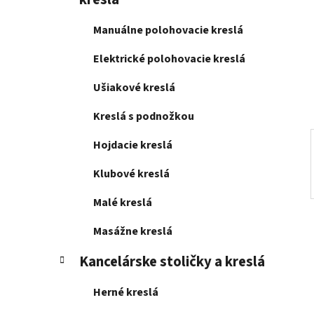
e
l
Manuálne polohovacie kreslá
Elektrické polohovacie kreslá
Ušiakové kreslá
Kreslá s podnožkou
Hojdacie kreslá
Klubové kreslá
Malé kreslá
Masážne kreslá
Kancelárske stoličky a kreslá
Herné kreslá