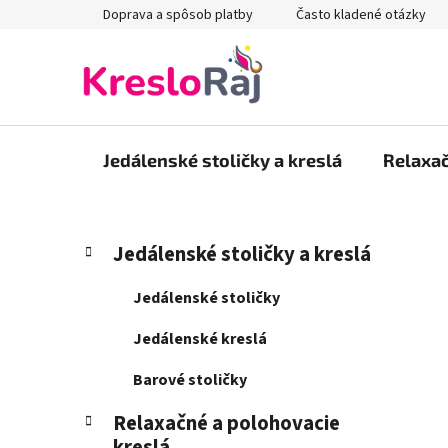
Prejsť
Doprava a spôsob platby
Často kladené otázky
na
obsah
Jedálenské stoličky a kreslá
Relaxač
B
K
Preskočiť
Jedálenské stoličky a kreslá
a
kategórie
o
t
č
Jedálenské stoličky
e
n
g
Jedálenské kreslá
ý
ó
p
r
Barové stoličky
i
a
e
Relaxačné a polohovacie
n
kreslá