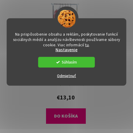
Na prispôsobenie obsahu a reklám, poskytovanie funkcií
sociálnych médií a analýzu návštevnosti používame súbory
cookie. Viac informácií
tu
.
Nastavenie
Súhlasím
Stojan na šaty - DINOS,
Odmietnuť
Biely
Dostupné
(>15 ks)
€13,10
DO KOŠÍKA