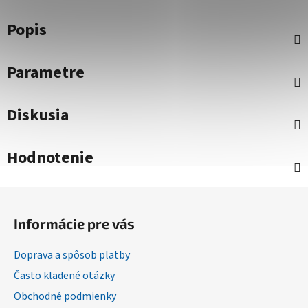
Popis
Parametre
Diskusia
Hodnotenie
Z
á
Informácie pre vás
p
ä
Doprava a spôsob platby
t
Často kladené otázky
i
Obchodné podmienky
e