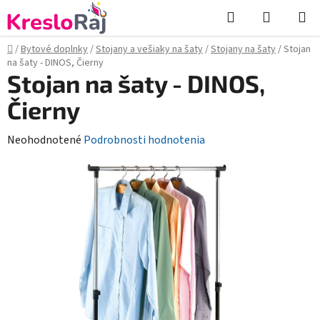
Prejsť
Hľadať
NÁKUP
na
KOŠÍK
obsah
Domov
/
Bytové doplnky
/
Stojany a vešiaky na šaty
/
Stojany na šaty
/
Stojan
na šaty - DINOS, Čierny
Stojan na šaty - DINOS,
Čierny
Priemerné
Neohodnotené
Podrobnosti hodnotenia
hodnotenie
produktu
je
0,0
z
5
hviezdičiek.