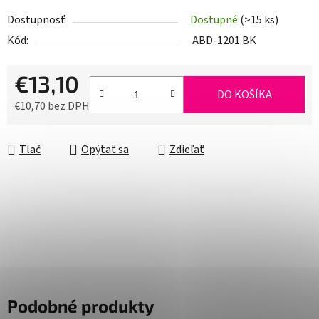
Dostupnosť
Dostupné
(>15 ks)
Kód:
ABD-1201 BK
€13,10
DO KOŠÍKA
€10,70 bez DPH
Jednotková cena:
Tlač
Opýtať sa
Zdieľať
Podobné produkty