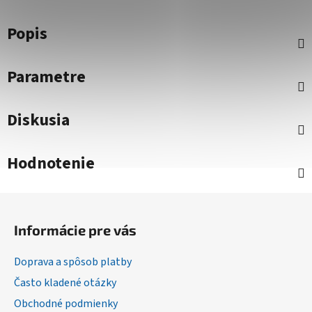
Popis
Parametre
Diskusia
Hodnotenie
Z
á
Informácie pre vás
p
ä
Doprava a spôsob platby
t
Často kladené otázky
i
Obchodné podmienky
e