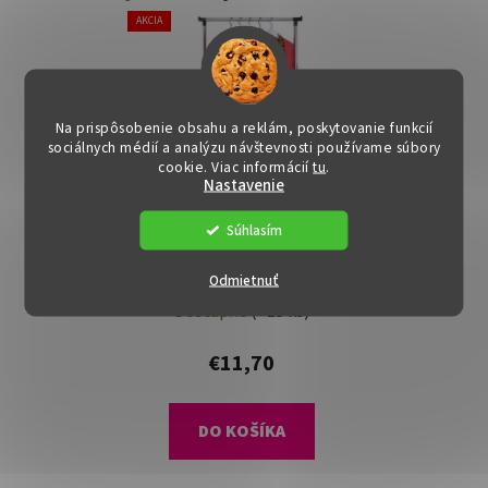
AKCIA
Na prispôsobenie obsahu a reklám, poskytovanie funkcií
sociálnych médií a analýzu návštevnosti používame súbory
cookie. Viac informácií
tu
.
Nastavenie
Súhlasím
Stojan na šaty - ECNA,
Odmietnuť
Čierny
Dostupné
(>15 ks)
€11,70
DO KOŠÍKA