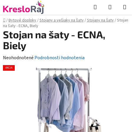
Prejsť
Hľadať
NÁKUP
na
KOŠÍK
obsah
Domov
/
Bytové doplnky
/
Stojany a vešiaky na šaty
/
Stojany na šaty
/
Stojan
na šaty - ECNA, Biely
Stojan na šaty - ECNA,
Biely
Priemerné
Neohodnotené
Podrobnosti hodnotenia
hodnotenie
AKCIA
produktu
je
0,0
z
5
hviezdičiek.