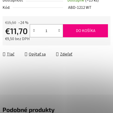
Dostupnosť
Dostupné
(>15 ks)
Kód:
ABD-1212 WT
€15,50
–24 %
€11,70
DO KOŠÍKA
€9,50 bez DPH
Jednotková cena:
Tlač
Opýtať sa
Zdieľať
Podobné produkty