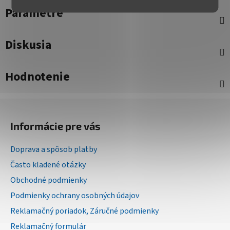
Parametre
Diskusia
Hodnotenie
Z
á
Informácie pre vás
p
ä
Doprava a spôsob platby
t
Často kladené otázky
i
Obchodné podmienky
e
Podmienky ochrany osobných údajov
Reklamačný poriadok, Záručné podmienky
Reklamačný formulár