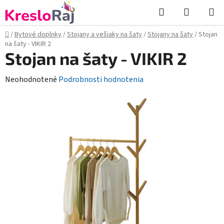
Prejsť
Hľadať
NÁKUP
na
KOŠÍK
obsah
Domov
/
Bytové doplnky
/
Stojany a vešiaky na šaty
/
Stojany na šaty
/
Stojan
na šaty - VIKIR 2
Stojan na šaty - VIKIR 2
Priemerné
Neohodnotené
Podrobnosti hodnotenia
hodnotenie
produktu
je
0,0
z
5
hviezdičiek.