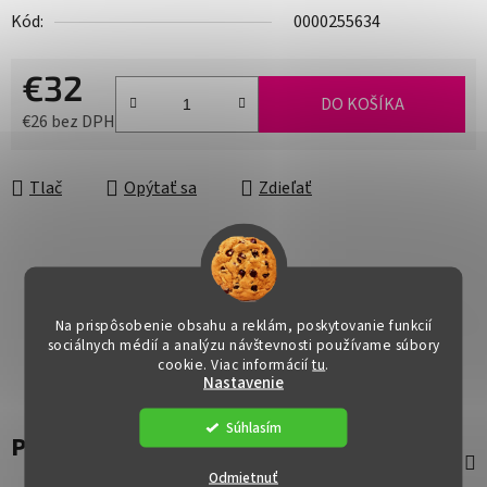
Kód:
0000255634
€32
DO KOŠÍKA
€26 bez DPH
Jednotková cena:
Tlač
Opýtať sa
Zdieľať
Na prispôsobenie obsahu a reklám, poskytovanie funkcií
sociálnych médií a analýzu návštevnosti používame súbory
cookie. Viac informácií
tu
.
Nastavenie
Súhlasím
Popis
Odmietnuť