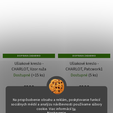
DOPRAVA ZADARMO
DOPRAVA ZADARMO
Ušiakové kreslo -
Ušiakové kreslo -
CHARLOT, Vzor ruža
CHARLOT, Patcwork1
Dostupné
(>15 ks)
Dostupné
(5 ks)
€299
€299
Na prispôsobenie obsahu a reklám, poskytovanie funkcií
DO KOŠÍKA
DO KOŠÍKA
sociálnych médií a analýzu návštevnosti používame súbory
cookie. Viac informácií
tu
.