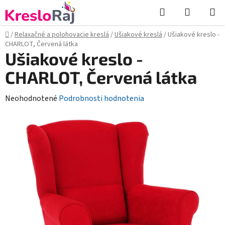
Prejsť
Hľadať
NÁKUP
na
KOŠÍK
obsah
Domov
/
Relaxačné a polohovacie kreslá
/
Ušiakové kreslá
/
Ušiakové kreslo -
CHARLOT, Červená látka
Ušiakové kreslo -
CHARLOT, Červená látka
Priemerné
Neohodnotené
Podrobnosti hodnotenia
hodnotenie
produktu
je
0,0
z
5
hviezdičiek.