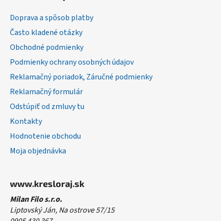
p
ä
Doprava a spôsob platby
t
Často kladené otázky
i
Obchodné podmienky
e
Podmienky ochrany osobných údajov
Reklamačný poriadok, Záručné podmienky
Reklamačný formulár
Odstúpiť od zmluvy tu
Kontakty
Hodnotenie obchodu
Moja objednávka
www.kresloraj.sk
Milan Filo s.r.o.
Liptovský Ján, Na ostrove 57/15