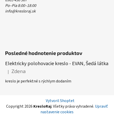
0905 430 367
Po–Pia 8:00–18:00
info@kresloraj.sk
Posledné hodnotenie produktov
Elektricky polohovacie kreslo - EVAN, Šedá látka
Zdena
|
Hodnotenie produktu je 5 z 5 hviezdičiek.
kreslo je perfektné s rýchlym dodaním
Vytvoril Shoptet
Copyright 2026
KresloRaj
. Všetky práva vyhradené.
Upraviť
nastavenie cookies