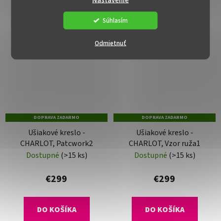
Nastavenie
Súhlasím
Odmietnuť
DOPRAVA ZADARMO
DOPRAVA ZADARMO
Ušiakové kreslo -
Ušiakové kreslo -
CHARLOT, Patcwork2
CHARLOT, Vzor ruža1
Dostupné
(>15 ks)
Dostupné
(>15 ks)
€299
€299
DO KOŠÍKA
DO KOŠÍKA