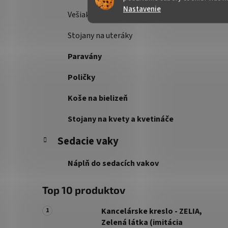
Nastavenie
Vešiakové steny
Stojany na uteráky
Paravány
Poličky
Koše na bielizeň
Stojany na kvety a kvetináče
Sedacie vaky
Náplň do sedacích vakov
Top 10 produktov
Kancelárske kreslo - ZELIA,
Zelená látka (imitácia