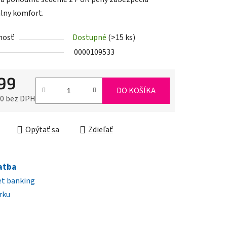
lny komfort.
nosť
Dostupné
(>15 ks)
iek.
0000109533
99
DO KOŠÍKA
10 bez DPH
ková cena:
Opýtať sa
Zdieľať
atba
et banking
rku