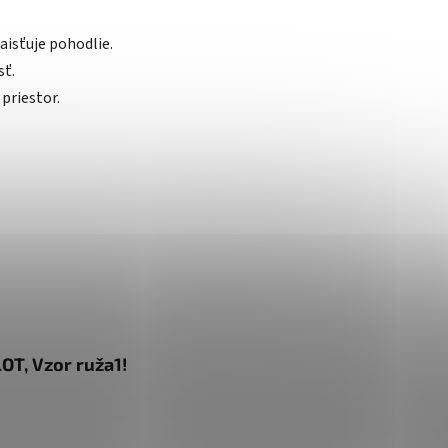
aisťuje pohodlie.
sť.
priestor.
OT, Vzor ruža1!