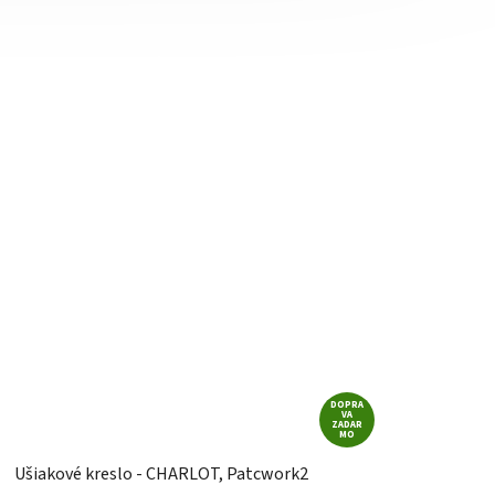
DOPRA
VA
ZADAR
MO
Ušiakové kreslo - CHARLOT, Patcwork2