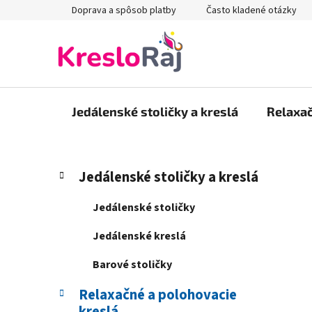
Prejsť
Doprava a spôsob platby
Často kladené otázky
na
obsah
Jedálenské stoličky a kreslá
Relaxač
B
K
Preskočiť
Jedálenské stoličky a kreslá
a
kategórie
o
t
č
Jedálenské stoličky
e
n
g
Jedálenské kreslá
ý
ó
p
r
Barové stoličky
i
a
e
Relaxačné a polohovacie
n
kreslá