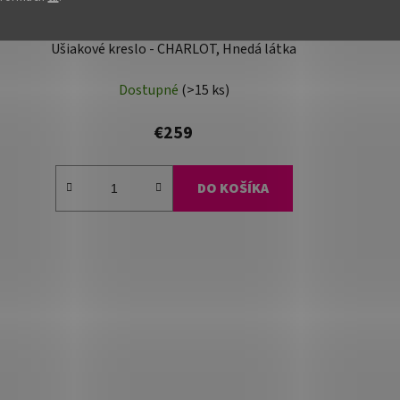
VA
ZADAR
MO
Ušiakové kreslo - CHARLOT, Hnedá látka
Dostupné
(>15 ks)
€259
DO KOŠÍKA