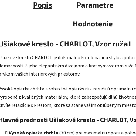
Popis
Parametre
Hodnotenie
Ušiakové kreslo - CHARLOT, Vzor ruža1
Ušiakové kreslo CHARLOT je dokonalou kombináciou štýlu a pohodl
domácnosti. S jeho elegantným dizajnom a krásnym vzorom ruže 1 
prvkom vašich interiérových priestorov.
Vysoká opierka chrbta a robustné opierky rúk zaručujú optimálnu op
vyrobené z kvalitných materiálov, ktoré zabezpečujú dlhú životnosť
chvíle relaxácie s kreslom, ktoré sa stane vaším obľúbeným miest
Hlavné prednosti Ušiakové kreslo - CHARLOT, V
Vysoká opierka chrbta
(70 cm) pre maximálnu oporu a pohod