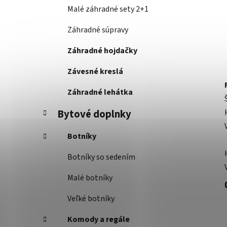
Malé záhradné sety 2+1
Záhradné súpravy
Záhradné hojdačky
Závesné kreslá
Záhradné lehátka
Bytové doplnky
Botníky
Botníky so sedením
Malé botníky
Veľké botníky
Komody a regále