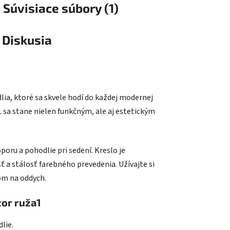
Súvisiace súbory (1)
Diskusia
ia, ktoré sa skvele hodí do každej modernej
sa stane nielen funkčným, ale aj estetickým
oru a pohodlie pri sedení. Kreslo je
 a stálosť farebného prevedenia. Užívajte si
om na oddych.
zor ruža1
lie.