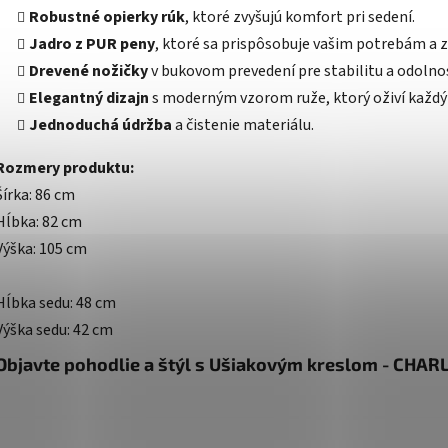
Robustné opierky rúk
, ktoré zvyšujú komfort pri sedení.
Jadro z PUR peny
, ktoré sa prispôsobuje vašim potrebám a z
Drevené nožičky
v bukovom prevedení pre stabilitu a odolno
Elegantný dizajn
s moderným vzorom ruže, ktorý oživí každý 
Jednoduchá údržba
a čistenie materiálu.
Rozmery produktu:
Šírka: 86 cm
Hĺbka: 82 cm
Výška: 105 cm
Hĺbka sedu: 48 cm
Výška sedu: 42 cm
Objavte pohodlie a štýl s Ušiakovým kreslom - CHARL