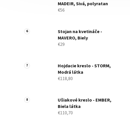
MADEIR, Sivá, polyratan
€56
Stojan na kvetináče -
MAVERO, Biely
€29
Hojdacie kreslo - STORM,
Modrá látka
€118,80
Ušiakové kreslo - EMBER,
Biela látka
€110,70