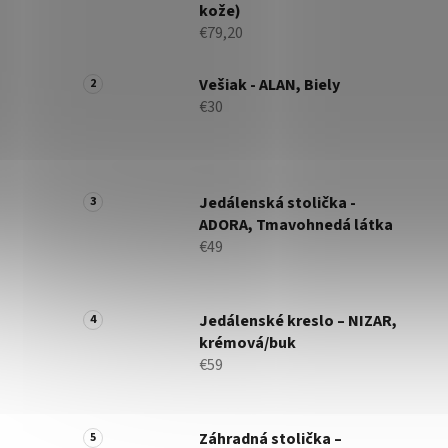
kože)
€79,20
Vešiak - ALAN, Biely
€30
Jedálenská stolička -
ADORA, Tmavohnedá látka
€49
Jedálenské kreslo – NIZAR,
krémová/buk
€59
Záhradná stolička –