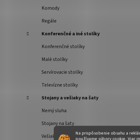
Komody
Regále
Konferenčné a iné stolíky
Konferenčné stolíky
Malé stolíky
Servírovacie stolíky
Televízne stolíky
Stojany a vešiaky na šaty
Nemý sluha
Stojany na šaty
Na prispôsobenie obsahu a reklám
Vešiaky
používame súbory cookie. Viac i