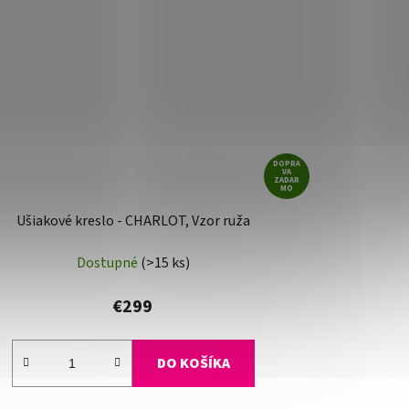
DOPRA
VA
ZADAR
MO
Ušiakové kreslo - CHARLOT, Vzor ruža
Dostupné
(>15 ks)
€299
DO KOŠÍKA