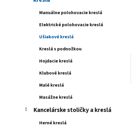
e
l
Manuálne polohovacie kreslá
Elektrické polohovacie kreslá
Ušiakové kreslá
Kreslá s podnožkou
Hojdacie kreslá
Klubové kreslá
Malé kreslá
Masážne kreslá
Kancelárske stoličky a kreslá
Herné kreslá