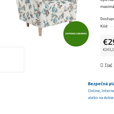
0,0
maximá
z
5
Dostup
hviezdič
Kód:
DOPRAVA ZADARMO
€2
€243,
Jednot
Tlač
Bezpečná pl
Online, Intern
alebo na dobie