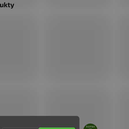
ukty
DOPRA