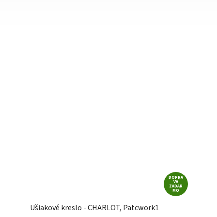
DOPRA
VA
ZADAR
MO
Ušiakové kreslo - CHARLOT, Patcwork1