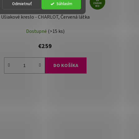
VA
Odmietnuť
Súhlasím
ZADAR
MO
Ušiakové kreslo - CHARLOT, Červená látka
Dostupné
(>15 ks)
€259
DO KOŠÍKA