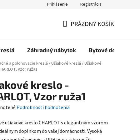
Prihlásenie
Registrácia
Reklamačný poriadok, Záručné podmienky
Reklamačný formulár
PRÁZDNY KOŠÍK
NÁKUPNÝ
KOŠÍK
kreslá
Záhradný nábytok
Bytové doplnky
ačné a polohovacie kreslá
/
Ušiakové kreslá
/
Ušiakové
 CHARLOT, Vzor ruža1
akové kreslo -
RLOT, Vzor ruža1
rné
notené
Podrobnosti hodnotenia
enie
vé ušiakové kreslo CHARLOT s elegantným vzorom
tu
 ideálnym doplnkom do vašej domácnosti. Vysoká
 a pohodlné sedenie z PUR peny zabezpečia