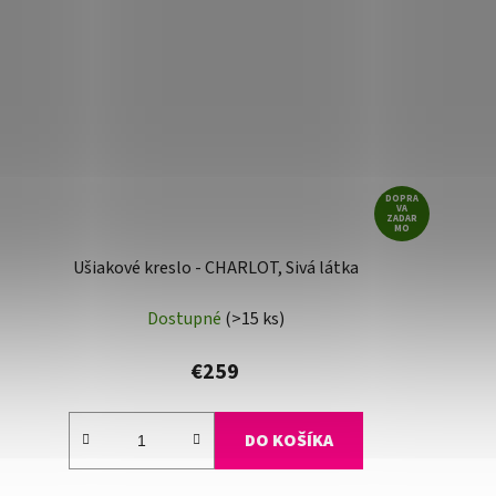
DOPRA
VA
ZADAR
MO
Ušiakové kreslo - CHARLOT, Sivá látka
Dostupné
(>15 ks)
€259
DO KOŠÍKA