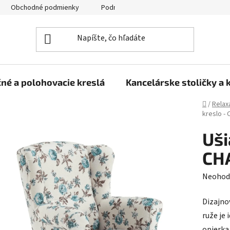
Obchodné podmienky
Podmienky ochrany osobných údajov
né a polohovacie kreslá
Kancelárske stoličky a 
Domov
/
Relax
kreslo -
Uši
CHA
Prieme
Neohod
hodnot
Dizajno
produk
ruže je
je
opierka