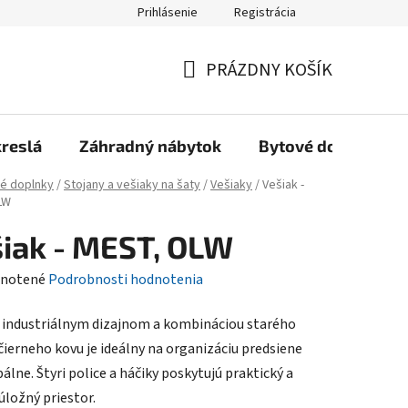
Prihlásenie
Registrácia
Reklamačný poriadok, Záručné podmienky
Reklamačný formulár
PRÁZDNY KOŠÍK
NÁKUPNÝ
KOŠÍK
kreslá
Záhradný nábytok
Bytové doplnky
é doplnky
/
Stojany a vešiaky na šaty
/
Vešiaky
/
Vešiak -
LW
iak - MEST, OLW
rné
notené
Podrobnosti hodnotenia
enie
s industriálnym dizajnom a kombináciou starého
tu
 čierneho kovu je ideálny na organizáciu predsiene
álne. Štyri police a háčiky poskytujú praktický a
úložný priestor.