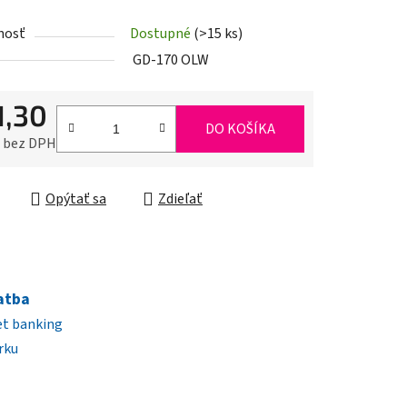
nosť
Dostupné
(>15 ks)
iek.
GD-170 OLW
1,30
DO KOŠÍKA
0 bez DPH
ková cena:
Opýtať sa
Zdieľať
atba
et banking
rku