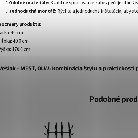
Odolné materiály:
Kvalitné spracovanie zabezpečuje dlhú ži
Jednoduchá montáž:
Rýchla a jednoduchá inštalácia, aby ste
Rozmery produktu:
Šírka: 40 cm
Hĺbka: 40.0 cm
Výška: 170.0 cm
Vešiak - MEST, OLW: Kombinácia štýlu a praktickosti
Podobné prod