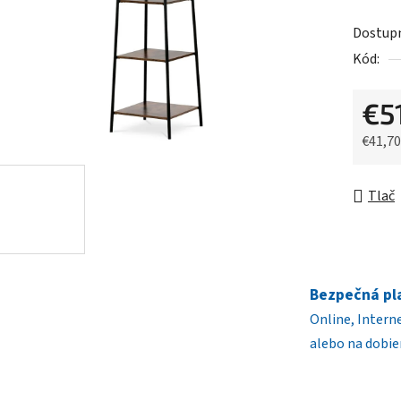
5
Dostup
hviezdič
Kód:
€5
€41,7
Jednot
Tlač
Bezpečná pl
Online, Intern
alebo na dobie