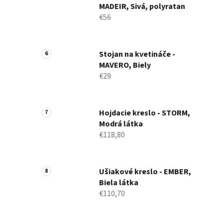
MADEIR, Sivá, polyratan
€56
Stojan na kvetináče -
MAVERO, Biely
€29
Hojdacie kreslo - STORM,
Modrá látka
€118,80
Ušiakové kreslo - EMBER,
Biela látka
€110,70