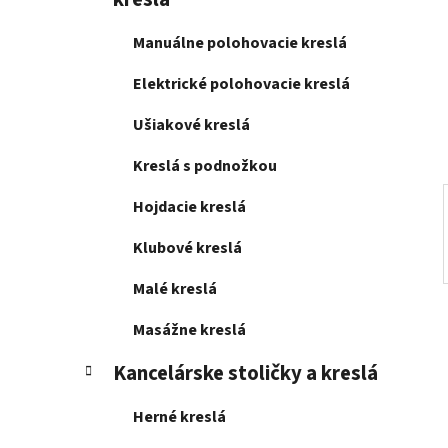
e
l
Manuálne polohovacie kreslá
Elektrické polohovacie kreslá
Ušiakové kreslá
Kreslá s podnožkou
Hojdacie kreslá
Klubové kreslá
Malé kreslá
Masážne kreslá
Kancelárske stoličky a kreslá
Herné kreslá