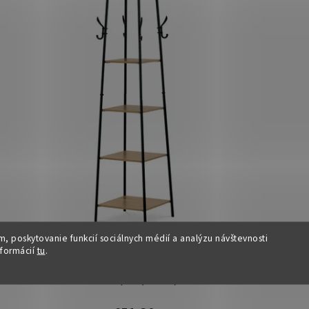
, poskytovanie funkcií sociálnych médií a analýzu návštevnosti
Vešiak - MEST, Hnedý
nformácií
tu
.
Dostupné
(>15 ks)