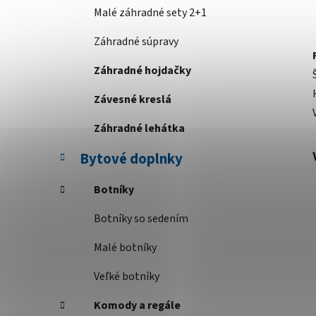
Malé záhradné sety 2+1
Záhradné súpravy
Záhradné hojdačky
Závesné kreslá
Záhradné lehátka
Bytové doplnky
Botníky
Botníky so sedením
Malé botníky
Veľké botníky
Komody a regále