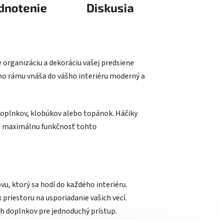
dnotenie
Diskusia
 organizáciu a dekoráciu vašej predsiene
ho rámu vnáša do vášho interiéru moderný a
doplnkov, klobúkov alebo topánok. Háčiky
ú maximálnu funkčnosť tohto
u, ktorý sa hodí do každého interiéru.
 priestoru na usporiadanie vašich vecí.
h doplnkov pre jednoduchý prístup.