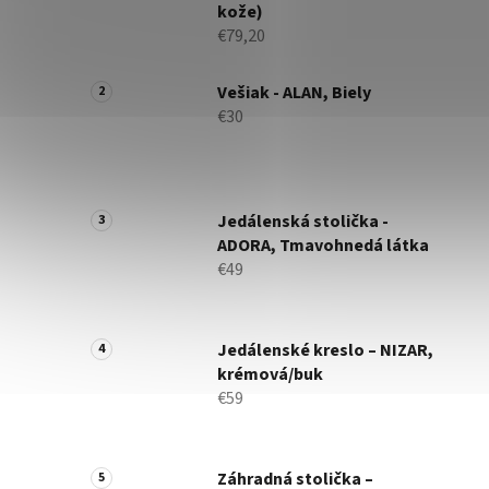
kože)
€79,20
Vešiak - ALAN, Biely
€30
Jedálenská stolička -
ADORA, Tmavohnedá látka
€49
Jedálenské kreslo – NIZAR,
krémová/buk
€59
Záhradná stolička –