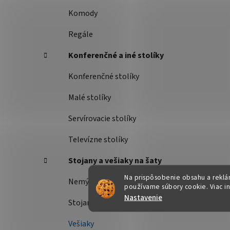
Komody
Regále
Konferenčné a iné stolíky
Konferenčné stolíky
Malé stolíky
Servírovacie stolíky
Televízne stolíky
Stojany a vešiaky na šaty
Na prispôsobenie obsahu a reklám
Nemý sluha
používame súbory cookie. Viac i
Nastavenie
Stojany na šaty
Vešiaky