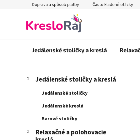
Prejsť
Doprava a spôsob platby
Často kladené otázky
na
obsah
Jedálenské stoličky a kreslá
Relaxač
B
K
Preskočiť
Jedálenské stoličky a kreslá
a
kategórie
o
t
č
Jedálenské stoličky
e
n
g
Jedálenské kreslá
ý
ó
p
r
Barové stoličky
i
a
e
Relaxačné a polohovacie
n
kreslá