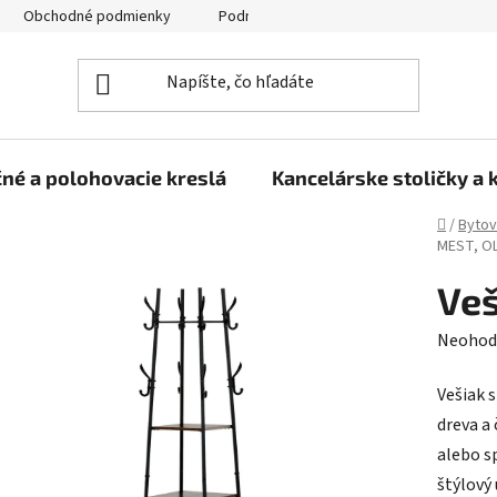
Obchodné podmienky
Podmienky ochrany osobných údajov
né a polohovacie kreslá
Kancelárske stoličky a 
Domov
/
Bytov
MEST, O
Veš
Prieme
Neohod
hodnot
Vešiak 
produk
dreva a
je
alebo sp
0,0
štýlový 
z