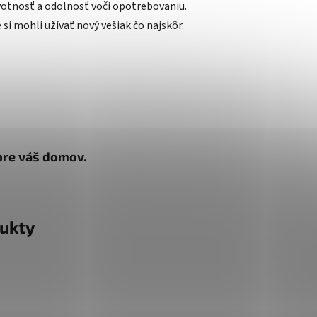
votnosť a odolnosť voči opotrebovaniu.
 si mohli užívať nový vešiak čo najskôr.
 pre váš domov.
ukty