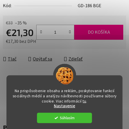
Kód:
GD-186 BGE
€33
–35 %
€21,30
DO KOŠÍKA
€17,30 bez DPH
Jednotková cena:
Tlač
Opýtať sa
Zdieľať
Na prispôsobenie obsahu a reklám, poskytovanie funkcií
sociálnych médií a analýzu návštevnosti používame súbory
cookie. Viac informácií
tu
.
Nastavenie
Súhlasím
Popis