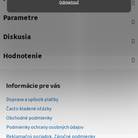
Odmietnuť
Parametre
Diskusia
Hodnotenie
Z
á
Informácie pre vás
p
ä
Doprava a spôsob platby
t
Často kladené otázky
i
Obchodné podmienky
e
Podmienky ochrany osobných údajov
Reklamačný poriadok, Záručné podmienky