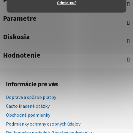
Popis
Odmietnuť
Parametre
Diskusia
Hodnotenie
Z
á
Informácie pre vás
p
ä
Doprava a spôsob platby
t
Často kladené otázky
i
Obchodné podmienky
e
Podmienky ochrany osobných údajov