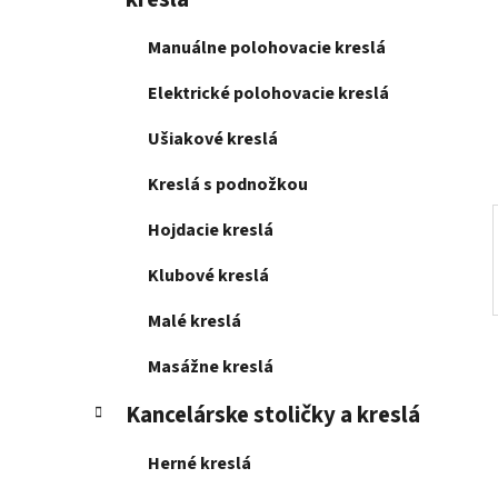
e
l
Manuálne polohovacie kreslá
Elektrické polohovacie kreslá
Ušiakové kreslá
Kreslá s podnožkou
Hojdacie kreslá
Klubové kreslá
Malé kreslá
Masážne kreslá
Kancelárske stoličky a kreslá
Herné kreslá