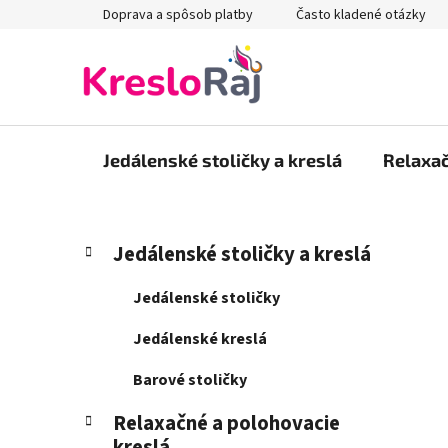
Prejsť
Doprava a spôsob platby
Často kladené otázky
na
obsah
Jedálenské stoličky a kreslá
Relaxač
B
K
Preskočiť
Jedálenské stoličky a kreslá
a
kategórie
o
t
č
Jedálenské stoličky
e
n
g
Jedálenské kreslá
ý
ó
p
r
Barové stoličky
i
a
e
Relaxačné a polohovacie
n
kreslá