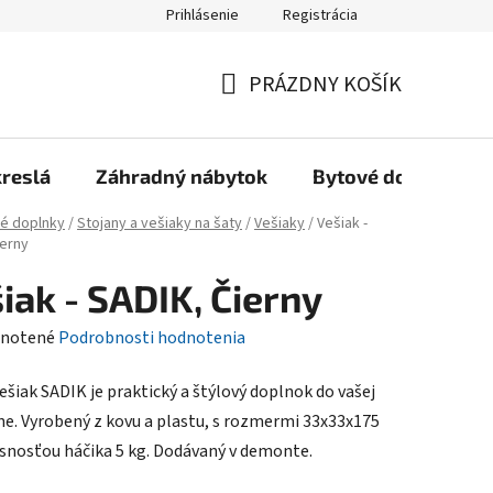
Prihlásenie
Registrácia
Reklamačný poriadok, Záručné podmienky
Reklamačný formulár
PRÁZDNY KOŠÍK
NÁKUPNÝ
KOŠÍK
kreslá
Záhradný nábytok
Bytové doplnky
é doplnky
/
Stojany a vešiaky na šaty
/
Vešiaky
/
Vešiak -
ierny
iak - SADIK, Čierny
rné
notené
Podrobnosti hodnotenia
enie
ešiak SADIK je praktický a štýlový doplnok do vašej
tu
ne. Vyrobený z kovu a plastu, s rozmermi 33x33x175
snosťou háčika 5 kg. Dodávaný v demonte.