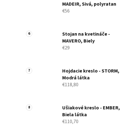
MADEIR, Sivá, polyratan
€56
Stojan na kvetináče -
MAVERO, Biely
€29
Hojdacie kreslo - STORM,
Modrá látka
€118,80
Ušiakové kreslo - EMBER,
Biela látka
€110,70