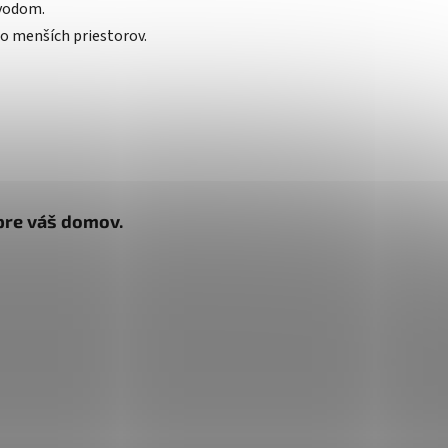
vodom.
o menších priestorov.
 pre váš domov.