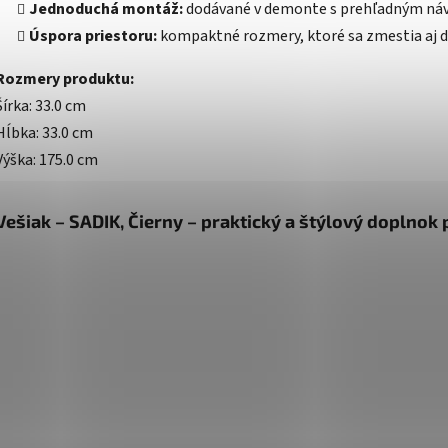
Jednoduchá montáž:
dodávané v demonte s prehľadným ná
Úspora priestoru:
kompaktné rozmery, ktoré sa zmestia aj d
Rozmery produktu:
Šírka: 33.0 cm
Hĺbka: 33.0 cm
Výška: 175.0 cm
Vešiak – SADIK, Čierny – praktický a štýlový doplnok