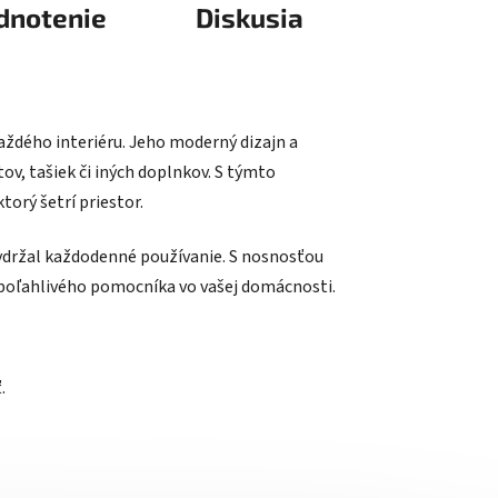
dnotenie
Diskusia
aždého interiéru. Jeho moderný dizajn a
ov, tašiek či iných doplnkov. S týmto
torý šetrí priestor.
 vydržal každodenné používanie. S nosnosťou
í spoľahlivého pomocníka vo vašej domácnosti.
.