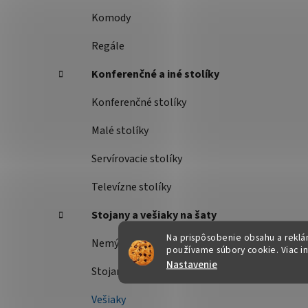
Komody
Regále
Konferenčné a iné stolíky
Konferenčné stolíky
Malé stolíky
Servírovacie stolíky
Televízne stolíky
Stojany a vešiaky na šaty
Na prispôsobenie obsahu a reklám
Nemý sluha
používame súbory cookie. Viac i
Nastavenie
Stojany na šaty
Vešiaky