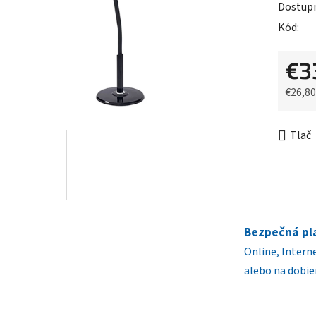
Dostup
5
Kód:
hviezdič
€3
€26,8
Jednot
Tlač
Bezpečná pl
Online, Intern
alebo na dobie