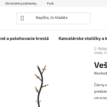
Obchodné podmienky
Podmienky ochrany osobných údajov
né a polohovacie kreslá
Kancelárske stoličky a 
Domov
/
Bytov
SADIK, Č
Veš
Prieme
Neohod
hodnot
Čierny v
produk
predsie
je
cm a no
0,0
z