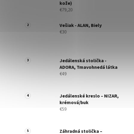
kože)
€79,20
Vešiak - ALAN, Biely
€30
Jedálenská stolička -
ADORA, Tmavohnedá látka
€49
Jedálenské kreslo – NIZAR,
krémová/buk
€59
Záhradná stolička –