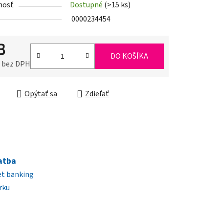
nosť
Dostupné
(>15 ks)
0000234454
iek.
3
DO KOŠÍKA
0 bez DPH
ková cena:
Opýtať sa
Zdieľať
atba
et banking
rku