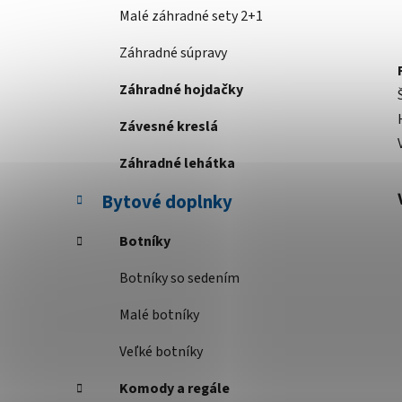
Malé záhradné sety 2+1
Záhradné súpravy
Záhradné hojdačky
Závesné kreslá
Záhradné lehátka
Bytové doplnky
Botníky
Botníky so sedením
Malé botníky
Veľké botníky
Komody a regále