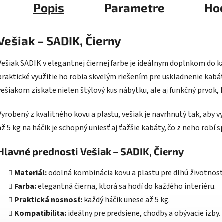
Popis
Parametre
Ho
Vešiak – SADIK, Čierny
Vešiak SADIK v elegantnej čiernej farbe je ideálnym doplnkom do k
praktické využitie ho robia skvelým riešením pre uskladnenie kabát
vešiakom získate nielen štýlový kus nábytku, ale aj funkčný prvok, k
Vyrobený z kvalitného kovu a plastu, vešiak je navrhnutý tak, aby
až 5 kg na háčik je schopný uniesť aj ťažšie kabáty, čo z neho rob
Hlavné prednosti Vešiak – SADIK, Čierny
Materiál:
odolná kombinácia kovu a plastu pre dlhú životnosť
Farba:
elegantná čierna, ktorá sa hodí do každého interiéru.
Praktická nosnosť:
každý háčik unese až 5 kg.
Kompatibilita:
ideálny pre predsiene, chodby a obývacie izby.