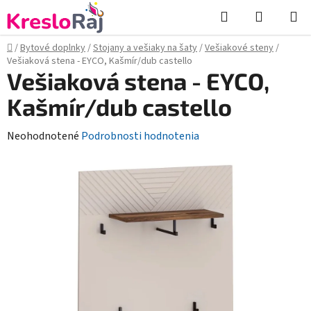
Prejsť
Hľadať
NÁKUP
na
KOŠÍK
obsah
Domov
/
Bytové doplnky
/
Stojany a vešiaky na šaty
/
Vešiakové steny
/
Vešiaková stena - EYCO, Kašmír/dub castello
Vešiaková stena - EYCO,
Kašmír/dub castello
Priemerné
Neohodnotené
Podrobnosti hodnotenia
hodnotenie
produktu
je
0,0
z
5
hviezdičiek.