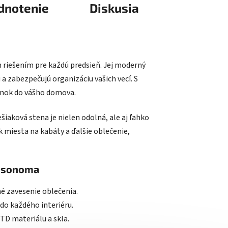
dnotenie
Diskusia
 riešením pre každú predsieň. Jej moderný
 a zabezpečujú organizáciu vašich vecí. S
plnok do vášho domova.
iaková stena je nielen odolná, ale aj ľahko
 miesta na kabáty a ďalšie oblečenie,
b sonoma
né zavesenie oblečenia.
do každého interiéru.
D materiálu a skla.