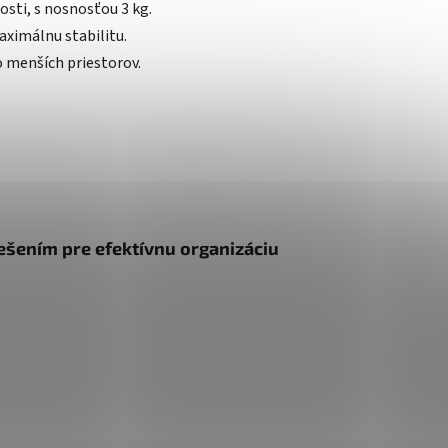
sti, s nosnosťou 3 kg.
aximálnu stabilitu.
 menších priestorov.
ešením pre efektívnu organizáciu