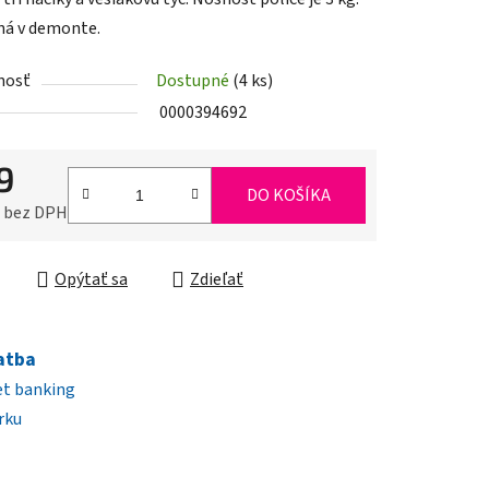
á v demonte.
nosť
Dostupné
(4 ks)
iek.
0000394692
9
DO KOŠÍKA
0 bez DPH
ková cena:
Opýtať sa
Zdieľať
atba
et banking
rku