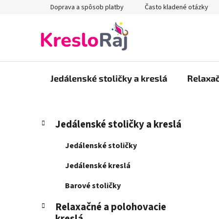
Prejsť
Doprava a spôsob platby
Často kladené otázky
na
obsah
Jedálenské stoličky a kreslá
Relaxač
B
K
Preskočiť
Jedálenské stoličky a kreslá
a
kategórie
o
t
č
Jedálenské stoličky
e
n
g
Jedálenské kreslá
ý
ó
p
r
Barové stoličky
i
a
e
Relaxačné a polohovacie
n
kreslá