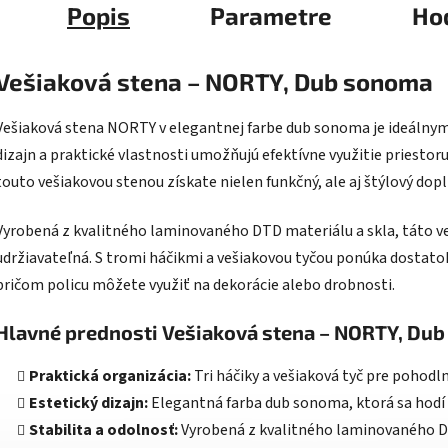
Popis
Parametre
Ho
Vešiaková stena – NORTY, Dub sonoma
Vešiaková stena NORTY v elegantnej farbe dub sonoma je ideálnym
dizajn a praktické vlastnosti umožňujú efektívne využitie priestoru
touto vešiakovou stenou získate nielen funkčný, ale aj štýlový do
Vyrobená z kvalitného laminovaného DTD materiálu a skla, táto veš
udržiavateľná. S tromi háčikmi a vešiakovou tyčou ponúka dostatok
pričom policu môžete využiť na dekorácie alebo drobnosti.
Hlavné prednosti Vešiaková stena – NORTY, Du
Praktická organizácia:
Tri háčiky a vešiaková tyč pre pohodl
Estetický dizajn:
Elegantná farba dub sonoma, ktorá sa hodí 
Stabilita a odolnosť:
Vyrobená z kvalitného laminovaného DT