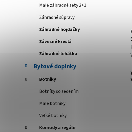
Malé záhradné sety 2+1
Záhradné súpravy
Záhradné hojdačky
Závesné kreslá
Záhradné lehátka
Bytové doplnky
Botníky
Botníky so sedením
Malé botníky
Veľké botníky
Komody a regále