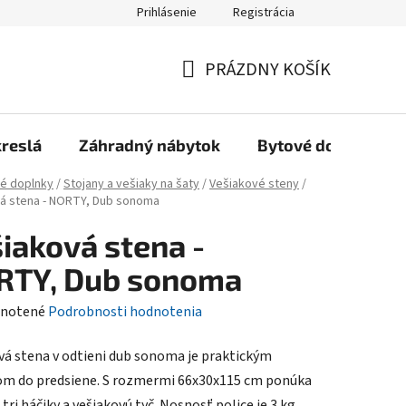
Prihlásenie
Registrácia
Reklamačný poriadok, Záručné podmienky
Reklamačný formulár
PRÁZDNY KOŠÍK
NÁKUPNÝ
KOŠÍK
kreslá
Záhradný nábytok
Bytové doplnky
é doplnky
/
Stojany a vešiaky na šaty
/
Vešiakové steny
/
á stena - NORTY, Dub sonoma
iaková stena -
RTY, Dub sonoma
rné
notené
Podrobnosti hodnotenia
enie
vá stena v odtieni dub sonoma je praktickým
tu
m do predsiene. S rozmermi 66x30x115 cm ponúka
 tri háčiky a vešiakovú tyč. Nosnosť police je 3 kg.