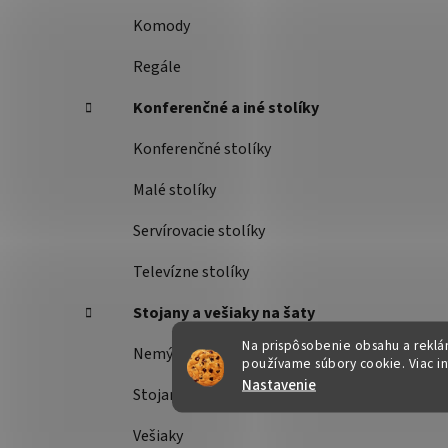
Komody
Regále
Konferenčné a iné stolíky
Konferenčné stolíky
Malé stolíky
Servírovacie stolíky
Televízne stolíky
Stojany a vešiaky na šaty
Na prispôsobenie obsahu a reklám
Nemý sluha
používame súbory cookie. Viac i
Nastavenie
Stojany na šaty
Vešiaky