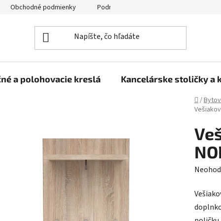
Obchodné podmienky
Podmienky ochrany osobných údajov
né a polohovacie kreslá
Kancelárske stoličky a 
Domov
/
Bytov
Vešiakov
Veš
NO
Prieme
Neohod
hodnot
Vešiako
produk
doplnko
je
poličku,