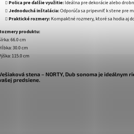
Polica pre ďalšie využitie:
Ideálna pre dekorácie alebo drobno
Jednoduchá inštalácia:
Odporúča sa pripevniť k stene pre m
Praktické rozmery:
Kompaktné rozmery, ktoré sa hodia aj do
Rozmery produktu:
Šírka: 66.0 cm
Hĺbka: 30.0 cm
Výška: 115.0 cm
Vešiaková stena – NORTY, Dub sonoma je ideálnym ri
vašej predsiene.