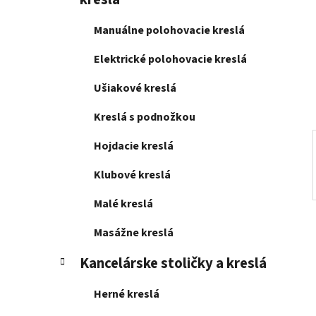
e
l
Manuálne polohovacie kreslá
Elektrické polohovacie kreslá
Ušiakové kreslá
Kreslá s podnožkou
Hojdacie kreslá
Klubové kreslá
Malé kreslá
Masážne kreslá
Kancelárske stoličky a kreslá
Herné kreslá