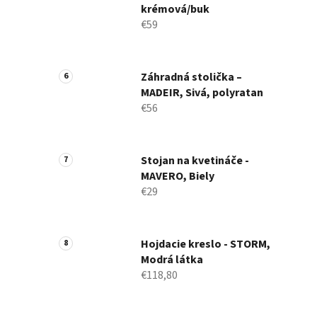
krémová/buk
€59
Záhradná stolička –
MADEIR, Sivá, polyratan
€56
Stojan na kvetináče -
MAVERO, Biely
€29
Hojdacie kreslo - STORM,
Modrá látka
€118,80