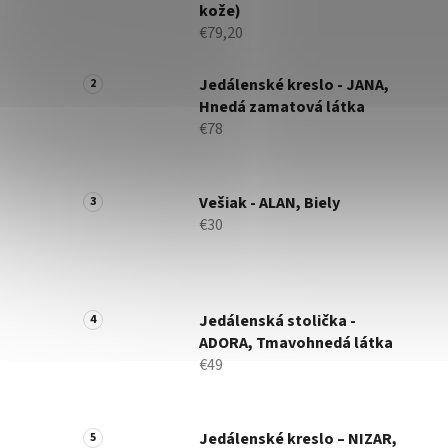
kože)
€79,20
Jedálenské kreslo - JANA,
Hnedá zamatová látka
€78
Vešiak - ALAN, Biely
€30
Jedálenská stolička -
ADORA, Tmavohnedá látka
€49
Jedálenské kreslo – NIZAR,