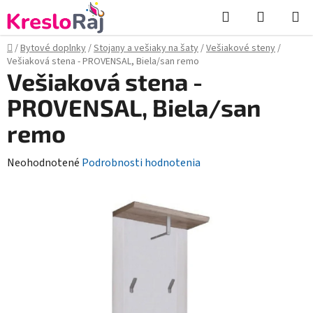
Prejsť
Hľadať
NÁKUP
na
KOŠÍK
obsah
Domov
/
Bytové doplnky
/
Stojany a vešiaky na šaty
/
Vešiakové steny
/
Vešiaková stena - PROVENSAL, Biela/san remo
Vešiaková stena -
PROVENSAL, Biela/san
remo
Priemerné
Neohodnotené
Podrobnosti hodnotenia
hodnotenie
produktu
je
0,0
z
5
hviezdičiek.