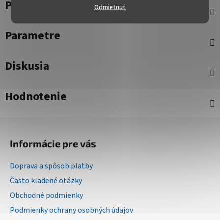
Popis
Odmietnuť
Parametre
Diskusia
Hodnotenie
Z
á
Informácie pre vás
p
ä
Doprava a spôsob platby
t
Často kladené otázky
i
Obchodné podmienky
e
Podmienky ochrany osobných údajov