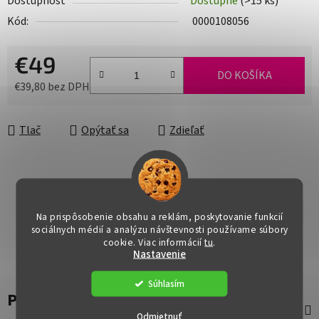
Dostupnosť
Dostupné
(>15 ks)
Kód:
0000108056
€49
DO KOŠÍKA
€39,80 bez DPH
Jednotková cena:
Tlač
Opýtať sa
Zdieľať
Na prispôsobenie obsahu a reklám, poskytovanie funkcií
sociálnych médií a analýzu návštevnosti používame súbory
cookie. Viac informácií
tu
.
Nastavenie
Súhlasím
Popis
Odmietnuť