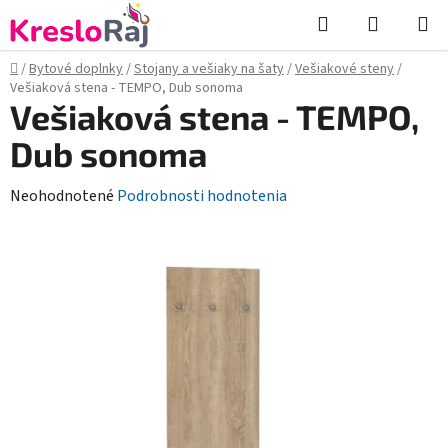
Prejsť
Hľadať
NÁKUP
na
KOŠÍK
obsah
Domov
/
Bytové doplnky
/
Stojany a vešiaky na šaty
/
Vešiakové steny
/
Vešiaková stena - TEMPO, Dub sonoma
Vešiaková stena - TEMPO,
Dub sonoma
Priemerné
Neohodnotené
Podrobnosti hodnotenia
hodnotenie
produktu
je
0,0
z
5
hviezdičiek.