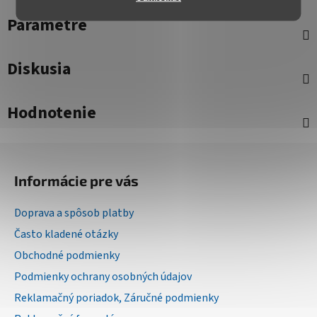
Parametre
Diskusia
Hodnotenie
Z
á
Informácie pre vás
p
ä
Doprava a spôsob platby
t
Často kladené otázky
i
Obchodné podmienky
e
Podmienky ochrany osobných údajov
Reklamačný poriadok, Záručné podmienky