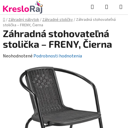
Prejsť
Hľadať
NÁKUP
na
KOŠÍK
obsah
Domov
/
Záhradný nábytok
/
Záhradné stoličky
/
Záhradná stohovateľná
stolička – FRENY, Čierna
Záhradná stohovateľná
stolička – FRENY, Čierna
Priemerné
Neohodnotené
Podrobnosti hodnotenia
hodnotenie
produktu
je
0,0
z
5
hviezdičiek.