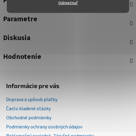
Popis
Odmietnuť
Parametre
Diskusia
Hodnotenie
Z
á
Informácie pre vás
p
ä
Doprava a spôsob platby
t
Často kladené otázky
i
Obchodné podmienky
e
Podmienky ochrany osobných údajov